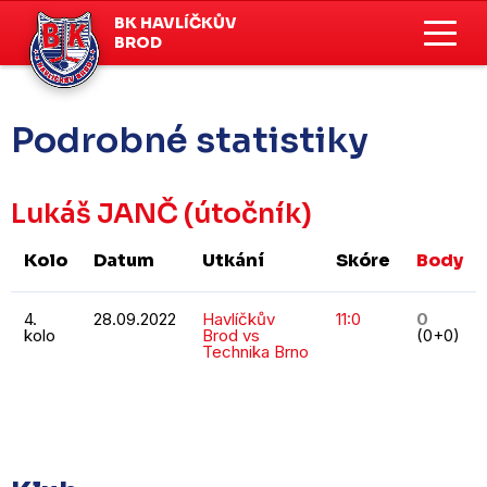
BK HAVLÍČKŮV
BROD
Podrobné statistiky
Lukáš JANČ
(útočník)
Kolo
Datum
Utkání
Skóre
Body
4.
28.09.2022
Havlíčkův
11:0
0
kolo
Brod vs
(0+0)
Technika Brno
KOMPLETNÍ STATISTIKY