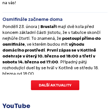
na vás!
Osmifinále začneme doma
Pondělí 23. února |
Bruslaři
mají dvě kola před
koncem základní části jistotu, že v tabulce skončí
nejhůře čtvrtí. To znamená, že
postoupí přímo do
osmifinále
, ve kterém budou mít
výhodu
domácího prostředí
.
První zápas se v Kotlině
odehraje v úterý 10. března od 18:00 a třetí v
sobotu 14. března od 17:00
. Případný pátý
rozhodující duel by se hrál v Kotlině ve středu 18.
března od 18:00.
DALŠÍ AKTUALITY
Zápas dorostu je odložen
Čtvrtek 29. ledna |
Utkání dorostu v Šumperku,
které se mělo odehrát v pátek 30. ledna ve 14:15,
je
YouTube
odloženo!
Odehraje se v náhradním termínu, o