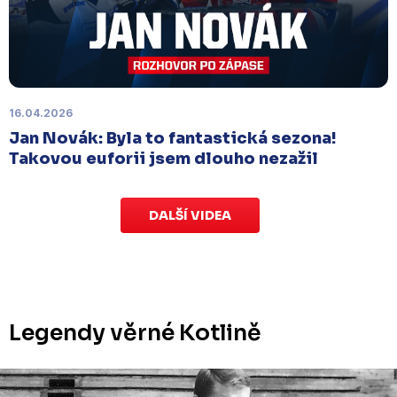
Labem
, které se mělo původně odehrát 15.
listopadu, bylo z důvodu marodky Slovanu
odloženo
. Kluby se domluvily na náhradním
termínu, Bruslaři se s Ústím nad Labem utkají doma
v Kotlině ve středu 26. listopadu od 18:00
.
16.04.2026
Jan Novák: Byla to fantastická sezona!
Takovou euforii jsem dlouho nezažil
DALŠÍ VIDEA
Legendy věrné Kotlině