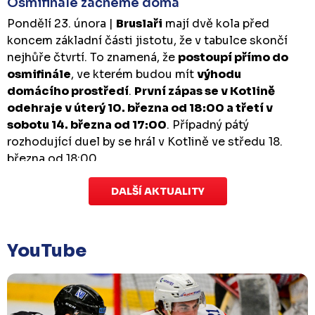
Osmifinále začneme doma
Pondělí 23. února |
Bruslaři
mají dvě kola před
koncem základní části jistotu, že v tabulce skončí
nejhůře čtvrtí. To znamená, že
postoupí přímo do
osmifinále
, ve kterém budou mít
výhodu
domácího prostředí
.
První zápas se v Kotlině
odehraje v úterý 10. března od 18:00 a třetí v
sobotu 14. března od 17:00
. Případný pátý
rozhodující duel by se hrál v Kotlině ve středu 18.
března od 18:00.
DALŠÍ AKTUALITY
Zápas dorostu je odložen
Čtvrtek 29. ledna |
Utkání dorostu v Šumperku,
které se mělo odehrát v pátek 30. ledna ve 14:15,
je
YouTube
odloženo!
Odehraje se v náhradním termínu, o
kterém se bude jednat.