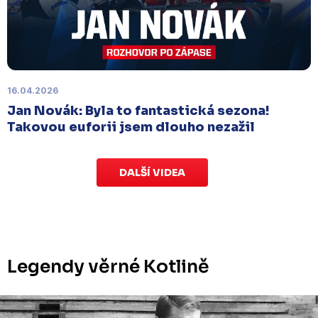
Labem
, které se mělo původně odehrát 15.
listopadu, bylo z důvodu marodky Slovanu
odloženo
. Kluby se domluvily na náhradním
termínu, Bruslaři se s Ústím nad Labem utkají doma
v Kotlině ve středu 26. listopadu od 18:00
.
16.04.2026
Jan Novák: Byla to fantastická sezona!
Takovou euforii jsem dlouho nezažil
DALŠÍ VIDEA
Legendy věrné Kotlině