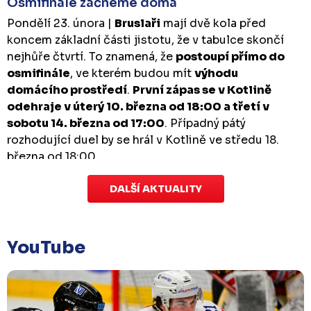
Osmifinále začneme doma
Pondělí 23. února |
Bruslaři
mají dvě kola před
koncem základní části jistotu, že v tabulce skončí
nejhůře čtvrtí. To znamená, že
postoupí přímo do
osmifinále
, ve kterém budou mít
výhodu
domácího prostředí
.
První zápas se v Kotlině
odehraje v úterý 10. března od 18:00 a třetí v
sobotu 14. března od 17:00
. Případný pátý
rozhodující duel by se hrál v Kotlině ve středu 18.
března od 18:00.
DALŠÍ AKTUALITY
Zápas dorostu je odložen
Čtvrtek 29. ledna |
Utkání dorostu v Šumperku,
které se mělo odehrát v pátek 30. ledna ve 14:15,
je
YouTube
odloženo!
Odehraje se v náhradním termínu, o
kterém se bude jednat.