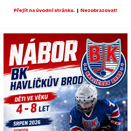
Přejít na úvodní stránku.
|
Nezobrazovat!