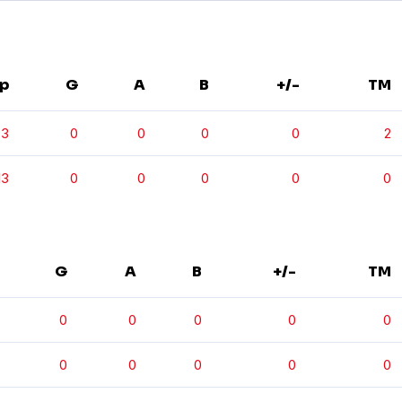
p
G
A
B
+/-
TM
3
0
0
0
0
2
13
0
0
0
0
0
G
A
B
+/-
TM
0
0
0
0
0
0
0
0
0
0