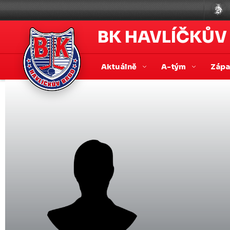
BK HAVLÍČKŮV
Aktuálně
A-tým
Záp