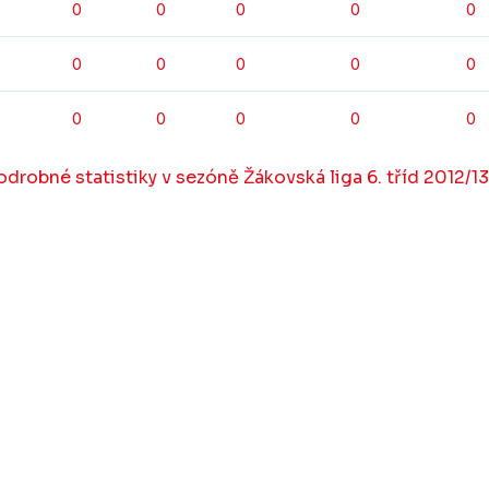
0
0
0
0
0
0
0
0
0
0
0
0
0
0
0
drobné statistiky v sezóně Žákovská liga 6. tříd 2012/13