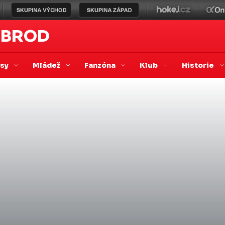
 BROD
asy
Mládež
Fanzóna
Klub
Historie