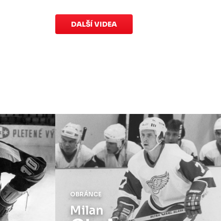
dětem
.
Charitativní aukce
speciálních dresů končí v neděli 11.
ledna ve 20:00
.
DALŠÍ VIDEA
Náhradní termín 15. kola
Úterý 18. listopadu |
Utkání 15. kola
proti Ústí nad Labem
, které se mělo
původně odehrát 15. listopadu, bylo z
důvodu marodky Slovanu
odloženo
.
Kluby se domluvily na náhradním
termínu, Bruslaři se s Ústím nad
Labem utkají doma
v Kotlině ve
středu 26. listopadu od 18:00
.
OBRÁNCE
Milan