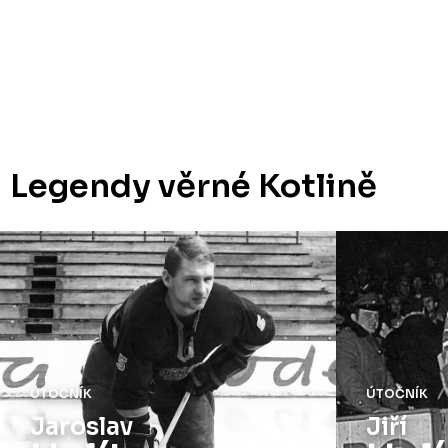
Legendy věrné Kotlině
ÚTOČNÍK
ÚTOČNÍK
Jaroslav
Jiří