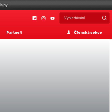
Partneři
Členská sekce