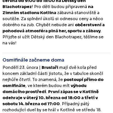
června od 9:00 do 15:00 na Dětský den
Blachotrapez
! Pro děti budou připravená
na
Zimním stadionu Kotlina
zábavná stanoviště a
soutěže. Za splnění úkolů si odnesou ceny a něco
dobrého na zub. Chybět nebude ani
občerstvení a
pohodová atmosféra plná her, sportu a zábavy
.
Přijďte si užít Dětský den Blachotrapez, těšíme se
na vás!
Osmifinále začneme doma
Pondělí 23. února |
Bruslaři
mají dvě kola před
koncem základní části jistotu, že v tabulce skončí
nejhůře čtvrtí. To znamená, že
postoupí přímo do
osmifinále
, ve kterém budou mít
výhodu
domácího prostředí
.
První zápas se v Kotlině
odehraje v úterý 10. března od 18:00 a třetí v
sobotu 14. března od 17:00
. Případný pátý
rozhodující duel by se hrál v Kotlině ve středu 18.