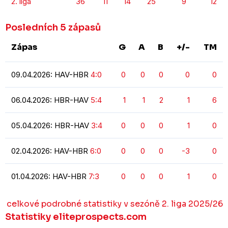
2. liga
36
11
14
25
9
12
Posledních 5 zápasů
Zápas
G
A
B
+/-
TM
09.04.2026: HAV-HBR
4:0
0
0
0
0
0
06.04.2026: HBR-HAV
5:4
1
1
2
1
6
05.04.2026: HBR-HAV
3:4
0
0
0
1
0
02.04.2026: HAV-HBR
6:0
0
0
0
-3
0
01.04.2026: HAV-HBR
7:3
0
0
0
1
0
celkové podrobné statistiky v sezóně 2. liga 2025/26
Statistiky eliteprospects.com