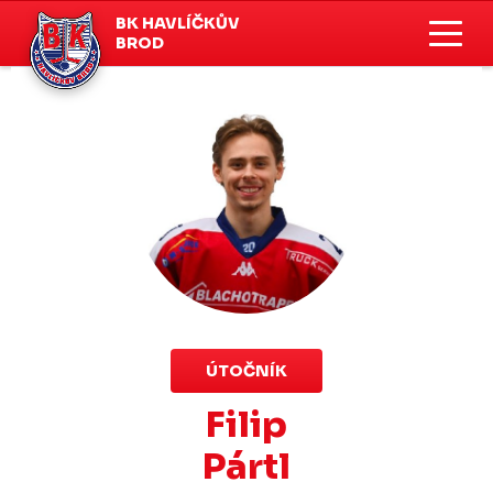
BK HAVLÍČKŮV
BROD
ÚTOČNÍK
Filip
Pártl