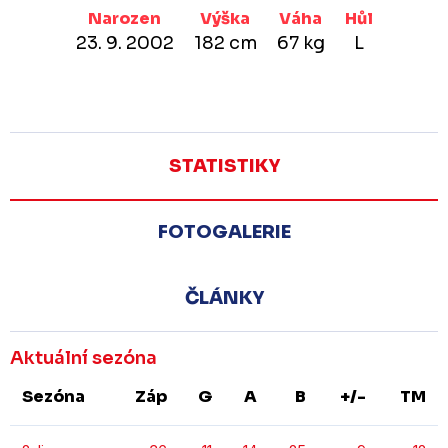
Narozen
Výška
Váha
Hůl
23. 9. 2002
182 cm
67 kg
L
STATISTIKY
FOTOGALERIE
ČLÁNKY
Aktuální sezóna
Sezóna
Záp
G
A
B
+/-
TM