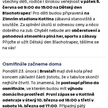
všechny děti, rodiče i širokou veřejnost
v pátek 5.
června od 9:00 do 15:00 na Dětský den
Blachotrapez
! Pro děti budou připravená
na
Zimním stadionu Kotlina
zábavná stanoviště a
soutěže. Za splnění úkolů si odnesou ceny a něco
dobrého na zub. Chybět nebude ani
občerstvení a
pohodová atmosféra plná her, sportu a zábavy
.
Přijďte si užít Dětský den Blachotrapez, těšíme se
na vás!
Osmifinále začneme doma
Pondělí 23. února |
Bruslaři
mají dvě kola před
koncem základní části jistotu, že v tabulce skončí
nejhůře čtvrtí. To znamená, že
postoupí přímo do
osmifinále
, ve kterém budou mít
výhodu
domácího prostředí
.
První zápas se v Kotlině
odehraje v úterý 10. března od 18:00 a třetí v
sobotu 14. března od 17:00
. Případný pátý