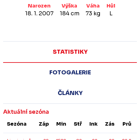
Narozen
Výška
Váha
Hůl
18. 1. 2007
184 cm
73 kg
L
STATISTIKY
FOTOGALERIE
ČLÁNKY
Aktuální sezóna
Sezóna
Záp
Min
Stř
Ink
Zás
Prů