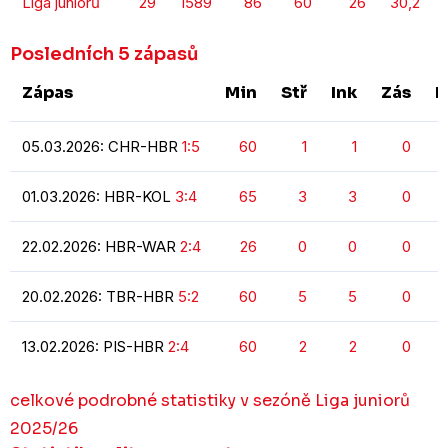
Liga juniorů
29
1589
86
60
26
30,2
Posledních 5 zápasů
Zápas
Min
Stř
Ink
Zás
P
05.03.2026: CHR-HBR
1:5
60
1
1
0
01.03.2026: HBR-KOL
3:4
65
3
3
0
22.02.2026: HBR-WAR
2:4
26
0
0
0
20.02.2026: TBR-HBR
5:2
60
5
5
0
13.02.2026: PIS-HBR
2:4
60
2
2
0
celkové podrobné statistiky v sezóně Liga juniorů
2025/26