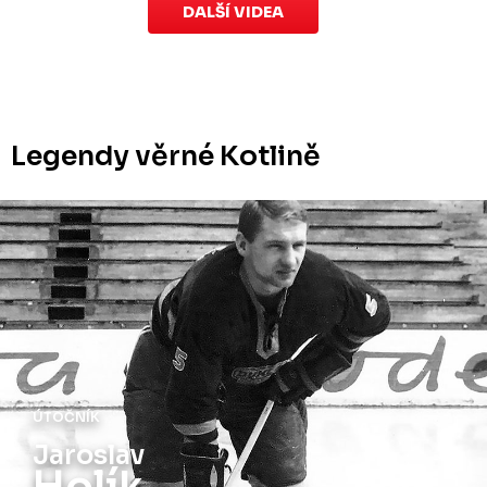
DALŠÍ VIDEA
Legendy věrné Kotlině
ÚTOČNÍK
Jiří
Holík