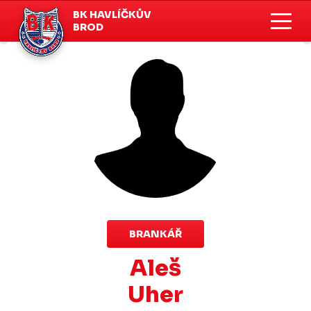
BK HAVLÍČKŮV
BROD
BRANKÁŘ
Aleš
Uher