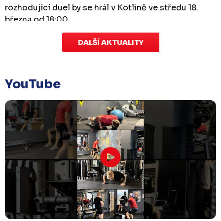
rozhodující duel by se hrál v Kotlině ve středu 18.
března od 18:00.
DALŠÍ AKTUALITY
Zápas dorostu je odložen
Čtvrtek 29. ledna |
Utkání dorostu v Šumperku,
které se mělo odehrát v pátek 30. ledna ve 14:15,
je
YouTube
odloženo!
Odehraje se v náhradním termínu, o
kterém se bude jednat.
Náhradní termín 32. kola
Úterý 27. ledna |
Utkání 32. kola v Písku
, které se
mělo původně odehrát 31. ledna, bylo z důvodu
marodky Králů
odloženo
. Kluby se domluvily na
náhradním termínu, Bruslaři se s Pískem utkají
venku
v pondělí 16. února od 18:00
.