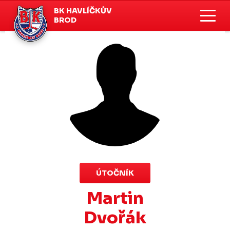
BK HAVLÍČKŮV
BROD
ÚTOČNÍK
Martin
Dvořák