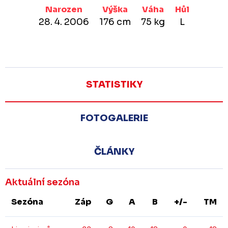
Narozen
Výška
Váha
Hůl
28. 4. 2006
176 cm
75 kg
L
STATISTIKY
FOTOGALERIE
ČLÁNKY
Aktuální sezóna
Sezóna
Záp
G
A
B
+/-
TM