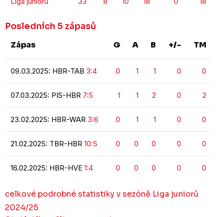
Liga juniorů
33
8
10
18
0
18
Posledních 5 zápasů
Zápas
G
A
B
+/-
TM
09.03.2025: HBR-TAB
3:4
0
1
1
0
0
07.03.2025: PIS-HBR
7:5
1
1
2
0
2
23.02.2025: HBR-WAR
3:6
0
1
1
0
0
21.02.2025: TBR-HBR
10:5
0
0
0
0
0
16.02.2025: HBR-HVE
1:4
0
0
0
0
0
celkové podrobné statistiky v sezóně Liga juniorů
2024/25