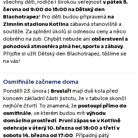
všechny děti, rodiče i širokou veřejnost
v pátek 5.
června od 9:00 do 15:00 na Dětský den
Blachotrapez
! Pro děti budou připravená
na
Zimním stadionu Kotlina
zábavná stanoviště a
soutěže. Za splnění úkolů si odnesou ceny a něco
dobrého na zub. Chybět nebude ani
občerstvení a
pohodová atmosféra plná her, sportu a zábavy
.
Přijďte si užít Dětský den Blachotrapez, těšíme se
na vás!
Osmifinále začneme doma
Pondělí 23. února |
Bruslaři
mají dvě kola před
koncem základní části jistotu, že v tabulce skončí
nejhůře čtvrtí. To znamená, že
postoupí přímo do
osmifinále
, ve kterém budou mít
výhodu
domácího prostředí
.
První zápas se v Kotlině
odehraje v úterý 10. března od 18:00 a třetí v
sobotu 14. března od 17:00
. Případný pátý