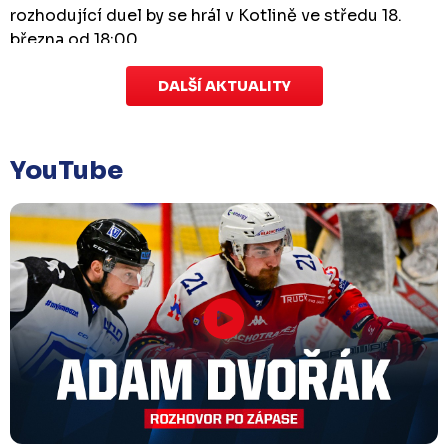
rozhodující duel by se hrál v Kotlině ve středu 18.
března od 18:00.
DALŠÍ AKTUALITY
Zápas dorostu je odložen
Čtvrtek 29. ledna |
Utkání dorostu v Šumperku,
které se mělo odehrát v pátek 30. ledna ve 14:15,
je
YouTube
odloženo!
Odehraje se v náhradním termínu, o
kterém se bude jednat.
Náhradní termín 32. kola
Úterý 27. ledna |
Utkání 32. kola v Písku
, které se
mělo původně odehrát 31. ledna, bylo z důvodu
marodky Králů
odloženo
. Kluby se domluvily na
náhradním termínu, Bruslaři se s Pískem utkají
venku
v pondělí 16. února od 18:00
.