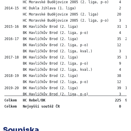
         HC Moravské Budějovice 2005 (2. liga, p-o)     4   4 
2014-15  HC Dukla Jihlava (1. liga)                     2   0 
         HC Moravské Budějovice 2005 (2. liga)         20   8 
         HC Moravské Budějovice 2005 (2. liga, p-o)     3   2 
2015-16  BK Havlíčkův Brod (2. liga)                   31  14 
         BK Havlíčkův Brod (2. liga, p-o)               4   2 
2016-17  BK Havlíčkův Brod (2. liga)                   35  24 
         BK Havlíčkův Brod (2. liga, p-o)              12   9 
         BK Havlíčkův Brod (2. liga, kval.)             3   0 
2017-18  BK Havlíčkův Brod (2. liga)                   35  16 
         BK Havlíčkův Brod (2. liga, p-o)               9   3 
         BK Havlíčkův Brod (2. liga, kval.)             4   1 
2018-19  BK Havlíčkův Brod (2. liga)                   38   7 
         BK Havlíčkův Brod (2. liga, p-o)              12   0 
2019-20  BK Havlíčkův Brod (2. liga)                   39  16
         BK Havlíčkův Brod (2. liga, p-o)               3   2
Celkem   HC Rebel/BK                                  225  94 
Celkem   Nejvyšší soutěž ČR                             0   0
Soupiska