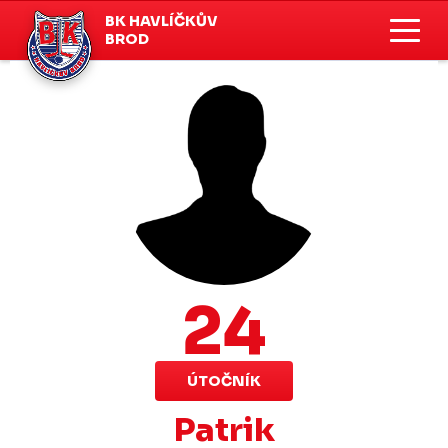
BK HAVLÍČKŮV
BROD
24
ÚTOČNÍK
Patrik