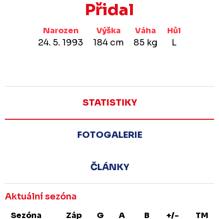
Přidal
Narozen
Výška
Váha
Hůl
24. 5. 1993
184 cm
85 kg
L
STATISTIKY
FOTOGALERIE
ČLÁNKY
Aktuální sezóna
Sezóna
Záp
G
A
B
+/-
TM