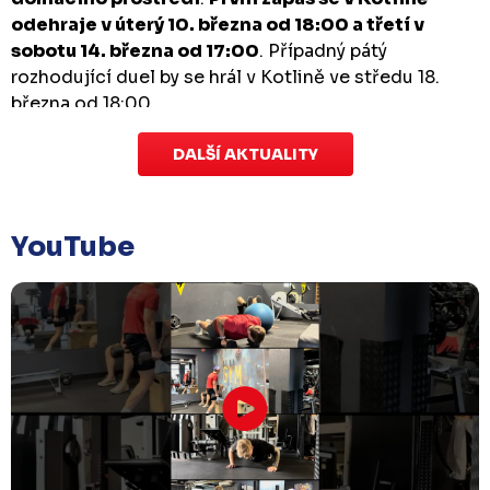
odehraje v úterý 10. března od 18:00 a třetí v
sobotu 14. března od 17:00
. Případný pátý
rozhodující duel by se hrál v Kotlině ve středu 18.
března od 18:00.
DALŠÍ AKTUALITY
Zápas dorostu je odložen
Čtvrtek 29. ledna |
Utkání dorostu v Šumperku,
které se mělo odehrát v pátek 30. ledna ve 14:15,
je
YouTube
odloženo!
Odehraje se v náhradním termínu, o
kterém se bude jednat.
Náhradní termín 32. kola
Úterý 27. ledna |
Utkání 32. kola v Písku
, které se
mělo původně odehrát 31. ledna, bylo z důvodu
marodky Králů
odloženo
. Kluby se domluvily na
náhradním termínu, Bruslaři se s Pískem utkají