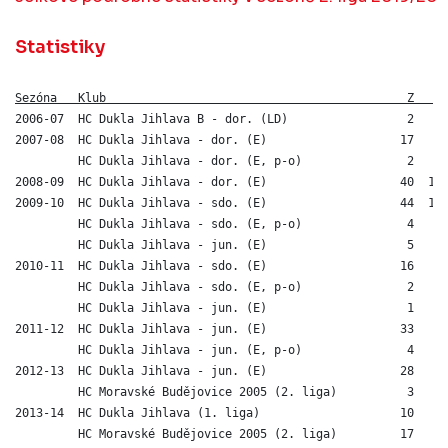
Statistiky
Sezóna   Klub                                           Z   G
2006-07  HC Dukla Jihlava B - dor. (LD)                 2   0 
2007-08  HC Dukla Jihlava - dor. (E)                   17   0 
         HC Dukla Jihlava - dor. (E, p-o)               2   0 
2008-09  HC Dukla Jihlava - dor. (E)                   40  11 
2009-10  HC Dukla Jihlava - sdo. (E)                   44  11 
         HC Dukla Jihlava - sdo. (E, p-o)               4   4 
         HC Dukla Jihlava - jun. (E)                    5   1 
2010-11  HC Dukla Jihlava - sdo. (E)                   16   2 
         HC Dukla Jihlava - sdo. (E, p-o)               2   0 
         HC Dukla Jihlava - jun. (E)                    1   0 
2011-12  HC Dukla Jihlava - jun. (E)                   33   5 
         HC Dukla Jihlava - jun. (E, p-o)               4   0 
2012-13  HC Dukla Jihlava - jun. (E)                   28   4 
         HC Moravské Budějovice 2005 (2. liga)          3   0 
2013-14  HC Dukla Jihlava (1. liga)                    10   0 
         HC Moravské Budějovice 2005 (2. liga)         17   3 