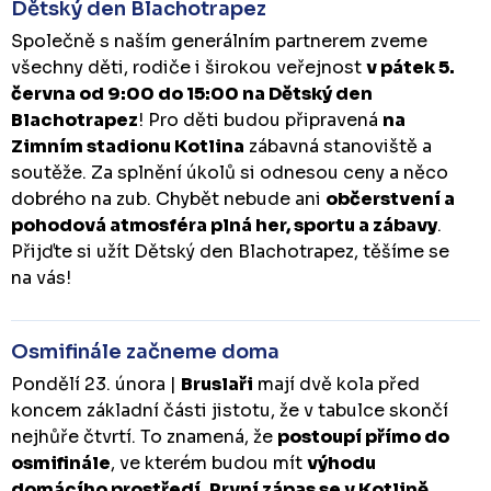
Dětský den Blachotrapez
Společně s naším generálním partnerem zveme
všechny děti, rodiče i širokou veřejnost
v pátek 5.
června od 9:00 do 15:00 na Dětský den
Blachotrapez
! Pro děti budou připravená
na
Zimním stadionu Kotlina
zábavná stanoviště a
soutěže. Za splnění úkolů si odnesou ceny a něco
dobrého na zub. Chybět nebude ani
občerstvení a
pohodová atmosféra plná her, sportu a zábavy
.
Přijďte si užít Dětský den Blachotrapez, těšíme se
na vás!
Osmifinále začneme doma
Pondělí 23. února |
Bruslaři
mají dvě kola před
koncem základní části jistotu, že v tabulce skončí
nejhůře čtvrtí. To znamená, že
postoupí přímo do
osmifinále
, ve kterém budou mít
výhodu
domácího prostředí
.
První zápas se v Kotlině