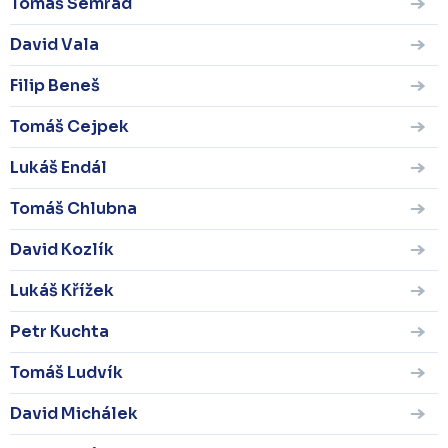
Tomáš Semrád
David Vala
Filip Beneš
Tomáš Cejpek
Lukáš Endál
Tomáš Chlubna
David Kozlík
Lukáš Křížek
Petr Kuchta
Tomáš Ludvík
David Michálek