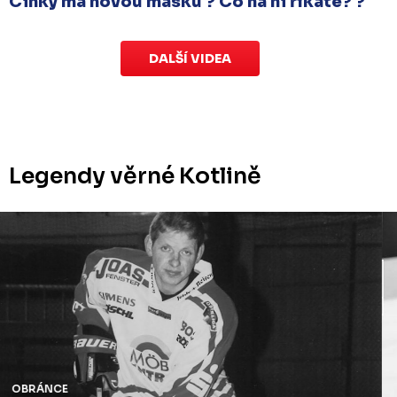
Cinky má novou masku ? Co na ni říkáte? ?
DALŠÍ VIDEA
Legendy věrné Kotlině
OBRÁNCE