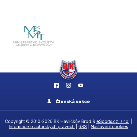
Členská sekce
Copyright © 2010-2026 BK Havlíčkův Brod &
eSports.cz, s.r.o.
|
Informace o autorských právech
|
RSS
|
Nastavení cookies