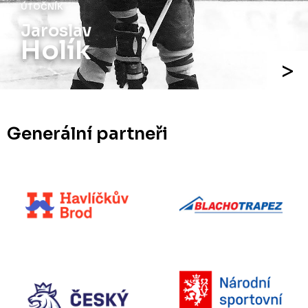
ÚTOČNÍK
Jaroslav
Holík
Generální partneři