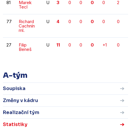
81
Marek
U
3
0
0
0
0
2
Tecl
77
Richard
U
4
0
0
0
0
0
Cachnín
ml.
27
Filip
U
11
0
0
0
+1
0
Beneš
A-tým
Soupiska
Změny v kádru
Realizační tým
Statistiky