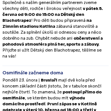
Společně s naším generálním partnerem zveme
všechny děti, rodiče i širokou veřejnost
v pátek 5.
června od 9:00 do 15:00 na Dětský den
Blachotrapez
! Pro děti budou připravená
na
Zimním stadionu Kotlina
zábavná stanoviště a
soutěže. Za splnění úkolů si odnesou ceny a něco
dobrého na zub. Chybět nebude ani
občerstvení a
pohodová atmosféra plná her, sportu a zábavy
.
Přijďte si užít Dětský den Blachotrapez, těšíme se
na vás!
Osmifinále začneme doma
Pondělí 23. února |
Bruslaři
mají dvě kola před
koncem základní části jistotu, že v tabulce skončí
nejhůře čtvrtí. To znamená, že
postoupí přímo do
osmifinále
, ve kterém budou mít
výhodu
domácího prostředí
.
První zápas se v Kotlině
odehraje v úterý 10. března od 18:00 a třetí v