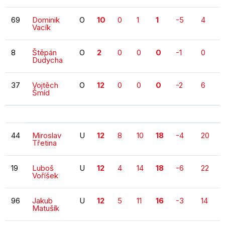
69
Dominik
O
10
0
1
1
-5
4
Vacík
8
Štěpán
O
2
0
0
0
-1
0
Dudycha
37
Vojtěch
O
12
0
0
0
-2
6
Šmíd
44
Miroslav
U
12
8
10
18
-4
20
Třetina
19
Luboš
U
12
4
14
18
-6
22
Voříšek
96
Jakub
U
12
5
11
16
-3
14
Matušík