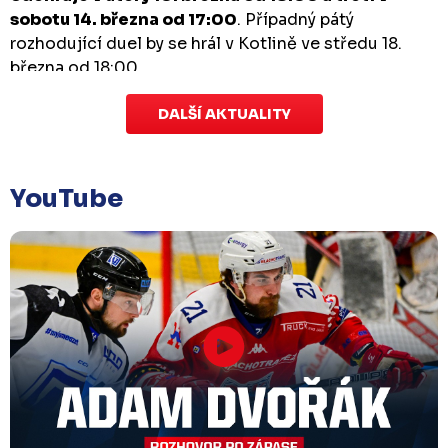
sobotu 14. března od 17:00
. Případný pátý
rozhodující duel by se hrál v Kotlině ve středu 18.
března od 18:00.
DALŠÍ AKTUALITY
Zápas dorostu je odložen
Čtvrtek 29. ledna |
Utkání dorostu v Šumperku,
které se mělo odehrát v pátek 30. ledna ve 14:15,
je
YouTube
odloženo!
Odehraje se v náhradním termínu, o
kterém se bude jednat.
Náhradní termín 32. kola
Úterý 27. ledna |
Utkání 32. kola v Písku
, které se
mělo původně odehrát 31. ledna, bylo z důvodu
marodky Králů
odloženo
. Kluby se domluvily na
náhradním termínu, Bruslaři se s Pískem utkají
venku
v pondělí 16. února od 18:00
.