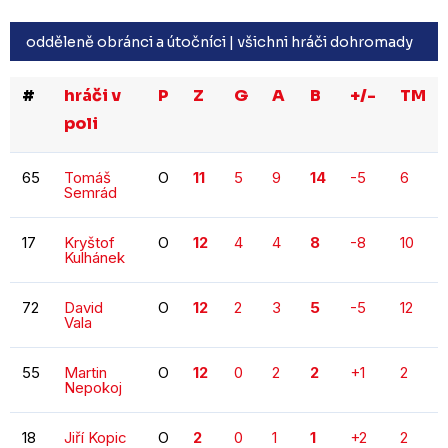
odděleně obránci a útočníci |
všichni hráči dohromady
#
hráči v
P
Z
G
A
B
+/-
TM
poli
65
Tomáš
O
11
5
9
14
-5
6
Semrád
17
Kryštof
O
12
4
4
8
-8
10
Kulhánek
72
David
O
12
2
3
5
-5
12
Vala
55
Martin
O
12
0
2
2
+1
2
Nepokoj
18
Jiří Kopic
O
2
0
1
1
+2
2