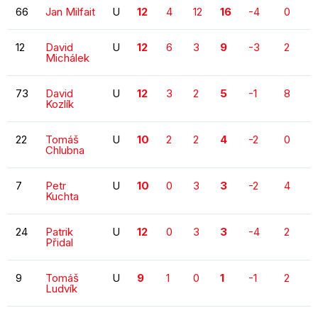
66
Jan Milfait
U
12
4
12
16
-4
0
12
David
U
12
6
3
9
-3
2
Michálek
73
David
U
12
3
2
5
-1
8
Kozlík
22
Tomáš
U
10
2
2
4
-2
0
Chlubna
7
Petr
U
10
0
3
3
-2
4
Kuchta
24
Patrik
U
12
0
3
3
-4
2
Přidal
9
Tomáš
U
9
1
0
1
-1
2
Ludvík