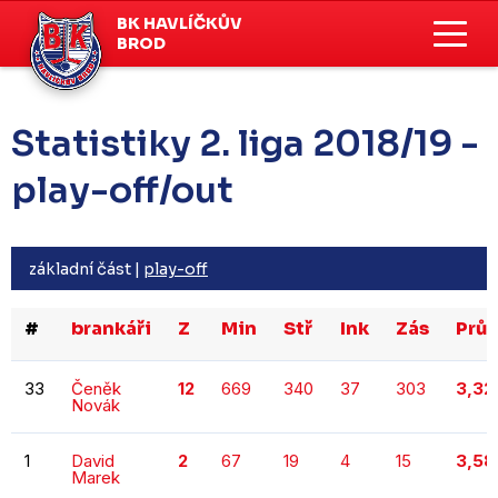
BK HAVLÍČKŮV
BROD
Statistiky 2. liga 2018/19 -
play-off/out
základní část
|
play-off
#
brankáři
Z
Min
Stř
Ink
Zás
Prů
33
Čeněk
12
669
340
37
303
3,32
Novák
1
David
2
67
19
4
15
3,58
Marek