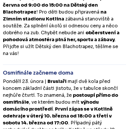
června od 9:00 do 15:00 na Dětský den
Blachotrapez
! Pro děti budou připravená
na
Zimním stadionu Kotlina
zábavná stanoviště a
soutěže. Za splnění úkolů si odnesou ceny a něco
dobrého na zub. Chybět nebude ani
občerstvení a
pohodová atmosféra plná her, sportu a zábavy
.
Přijďte si užít Dětský den Blachotrapez, těšíme se
na vás!
Osmifinále začneme doma
Pondělí 23. února |
Bruslaři
mají dvě kola před
koncem základní části jistotu, že v tabulce skončí
nejhůře čtvrtí. To znamená, že
postoupí přímo do
osmifinále
, ve kterém budou mít
výhodu
domácího prostředí
.
První zápas se v Kotlině
odehraje v úterý 10. března od 18:00 a třetí v
sobotu 14. března od 17:00
. Případný pátý