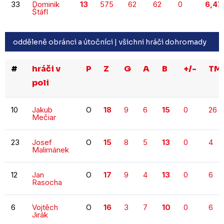
33
Dominik
13
575
62
62
0
6,47
Štáfl
odděleně obránci a útočníci |
všichni hráči dohromady
#
hráči v
P
Z
G
A
B
+/-
TM
poli
10
Jakub
O
18
9
6
15
0
26
Mečiar
23
Josef
O
15
8
5
13
0
4
Malimánek
12
Jan
O
17
9
4
13
0
6
Rasocha
6
Vojtěch
O
16
3
7
10
0
6
Jirák