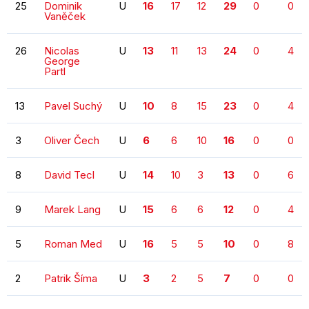
25
Dominik
U
16
17
12
29
0
0
Vaněček
26
Nicolas
U
13
11
13
24
0
4
George
Partl
13
Pavel Suchý
U
10
8
15
23
0
4
3
Oliver Čech
U
6
6
10
16
0
0
8
David Tecl
U
14
10
3
13
0
6
9
Marek Lang
U
15
6
6
12
0
4
5
Roman Med
U
16
5
5
10
0
8
2
Patrik Šíma
U
3
2
5
7
0
0