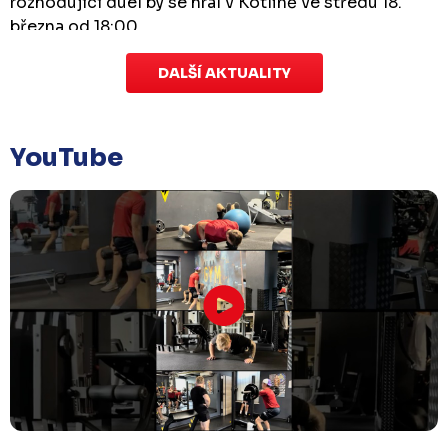
rozhodující duel by se hrál v Kotlině ve středu 18.
března od 18:00.
DALŠÍ AKTUALITY
Zápas dorostu je odložen
Čtvrtek 29. ledna |
Utkání dorostu v Šumperku,
které se mělo odehrát v pátek 30. ledna ve 14:15,
je
YouTube
odloženo!
Odehraje se v náhradním termínu, o
kterém se bude jednat.
Náhradní termín 32. kola
Úterý 27. ledna |
Utkání 32. kola v Písku
, které se
mělo původně odehrát 31. ledna, bylo z důvodu
marodky Králů
odloženo
. Kluby se domluvily na
náhradním termínu, Bruslaři se s Pískem utkají
venku
v pondělí 16. února od 18:00
.