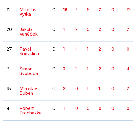
11
Miloslav
O
16
2
5
7
0
12
Kytka
20
Jakub
O
1
2
0
2
0
2
Vaněček
27
Pavel
O
1
1
1
2
0
0
Konvalina
7
Šimon
O
2
1
1
2
0
4
Svoboda
15
Miroslav
O
2
0
1
1
0
2
Duben
4
Robert
O
1
0
0
0
0
0
Procházka