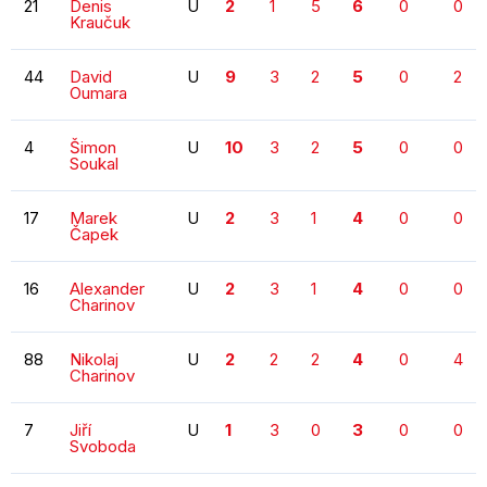
21
Denis
U
2
1
5
6
0
0
Kraučuk
44
David
U
9
3
2
5
0
2
Oumara
4
Šimon
U
10
3
2
5
0
0
Soukal
17
Marek
U
2
3
1
4
0
0
Čapek
16
Alexander
U
2
3
1
4
0
0
Charinov
88
Nikolaj
U
2
2
2
4
0
4
Charinov
7
Jiří
U
1
3
0
3
0
0
Svoboda