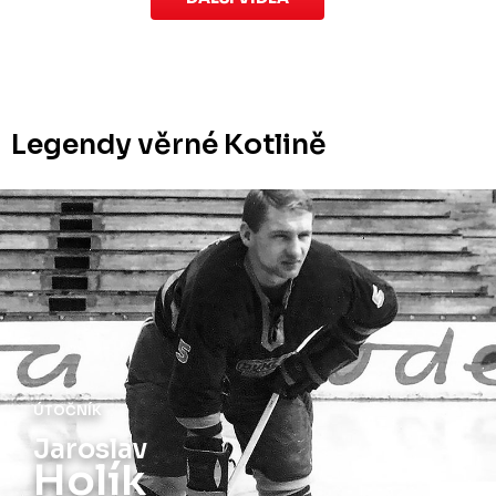
Legendy věrné Kotlině
ÚTOČNÍK
Jiří
Holík