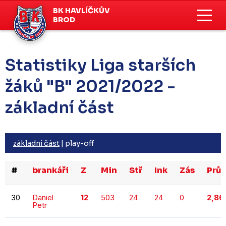
BK HAVLÍČKŮV
BROD
Statistiky Liga starších
žáků "B" 2021/2022 -
základní část
základní část
|
play-off
#
brankáři
Z
Min
Stř
Ink
Zás
Prů
30
Daniel
12
503
24
24
0
2,86
Petr