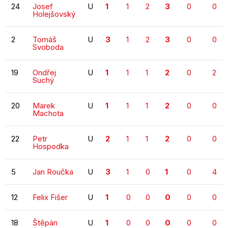
24
Josef
U
1
1
2
3
0
0
Holejšovský
2
Tomáš
U
3
1
2
3
0
0
Svoboda
19
Ondřej
U
1
1
1
2
0
2
Suchý
20
Marek
U
1
1
1
2
0
0
Machota
22
Petr
U
2
1
1
2
0
0
Hospodka
5
Jan Roučka
U
3
1
0
1
0
4
12
Felix Fišer
U
1
0
0
0
0
0
18
Štěpán
U
1
0
0
0
0
0