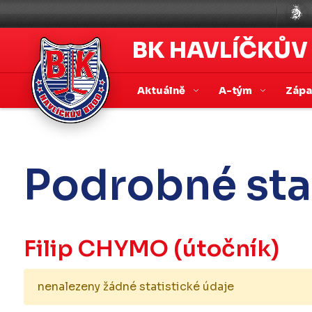
BK HAVLÍČKŮV
Aktuálně
A-tým
Záp
Podrobné sta
Filip CHYMO
(útočník)
nenalezeny žádné statistické údaje