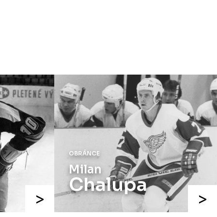
speciálních dresů končí v neděli 11.
ledna ve 20:00
.
Náhradní termín 15. kola
Úterý 18. listopadu |
Utkání 15. kola
proti Ústí nad Labem
, které se mělo
původně odehrát 15. listopadu, bylo z
důvodu marodky Slovanu
odloženo
.
Kluby se domluvily na náhradním
termínu, Bruslaři se s Ústím nad
Labem utkají doma
v Kotlině ve
středu 26. listopadu od 18:00
.
OBRÁNCE
Milan
Chalupa