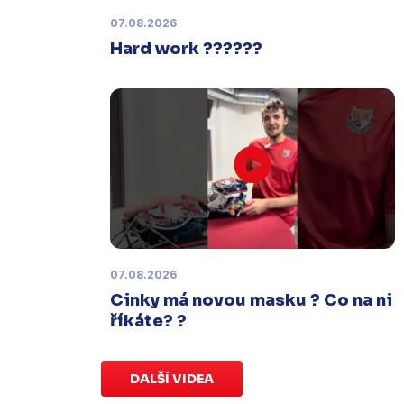
termínu, o kterém se bude jednat.
07.08.2026
Hard work ??????
Náhradní termín 32. kola
Úterý 27. ledna |
Utkání 32. kola v
Písku
, které se mělo původně
odehrát 31. ledna, bylo z důvodu
marodky Králů
odloženo
. Kluby se
domluvily na náhradním termínu,
Bruslaři se s Pískem utkají venku
v
pondělí 16. února od 18:00
.
07.08.2026
Charitativní aukce
Cinky má novou masku ? Co na ni
Sobota 3. ledna | Vydražte si na
říkáte? ?
serveru
sportovniaukce.cz
dres
svého oblíbeného hráče a
přispějte
na pomoc předčasně narozeným
DALŠÍ VIDEA
dětem
.
Charitativní aukce