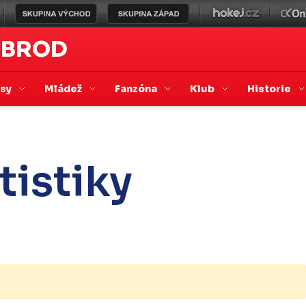
 BROD
asy
Mládež
Fanzóna
Klub
Historie
tistiky