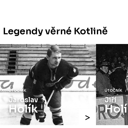
Legendy věrné Kotlině
ÚTOČNÍK
ÚTOČNÍK
Jaroslav
Jiří
Holík
Holí