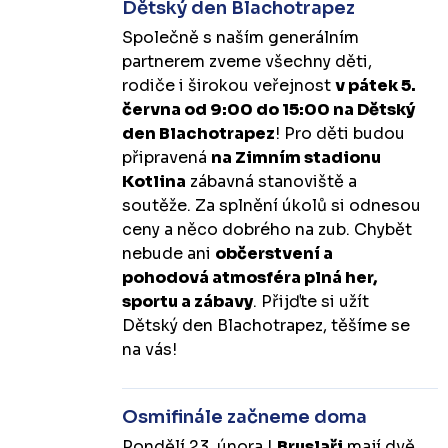
Dětský den Blachotrapez
Společně s naším generálním
partnerem zveme všechny děti,
rodiče i širokou veřejnost
v pátek 5.
června od 9:00 do 15:00 na Dětský
den Blachotrapez
! Pro děti budou
připravená
na Zimním stadionu
Kotlina
zábavná stanoviště a
soutěže. Za splnění úkolů si odnesou
ceny a něco dobrého na zub. Chybět
nebude ani
občerstvení a
pohodová atmosféra plná her,
sportu a zábavy
. Přijďte si užít
Dětský den Blachotrapez, těšíme se
na vás!
Osmifinále začneme doma
Pondělí 23. února |
Bruslaři
mají dvě