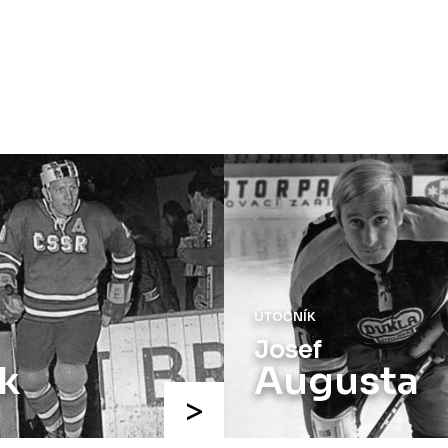
ÚTOČNÍK
Josef
k
Augusta