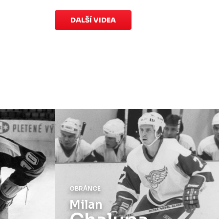
speciálních dresů končí v neděli 11.
ledna ve 20:00
.
DALŠÍ VIDEA
Náhradní termín 15. kola
Úterý 18. listopadu |
Utkání 15. kola
proti Ústí nad Labem
, které se mělo
původně odehrát 15. listopadu, bylo z
důvodu marodky Slovanu
odloženo
.
Kluby se domluvily na náhradním
termínu, Bruslaři se s Ústím nad
Labem utkají doma
v Kotlině ve
středu 26. listopadu od 18:00
.
OBRÁNCE
Jaroslav