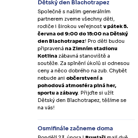
Dětský den Blachotrapez
Společně s naším generálním
partnerem zveme všechny děti,
rodiče i širokou veřejnost
v pátek 5.
června od 9:00 do 15:00 na Dětský
den Blachotrapez
! Pro děti budou
připravená
na Zimním stadionu
Kotlina
zábavná stanoviště a
soutěže. Za splnění úkolů si odnesou
ceny a něco dobrého na zub. Chybět
nebude ani
občerstvení a
pohodová atmosféra plná her,
sportu a zábavy
. Přijďte si užít
Dětský den Blachotrapez, těšíme se
na vás!
Osmifinále začneme doma
Pondělí 23. února |
Bruslaři
mají dvě