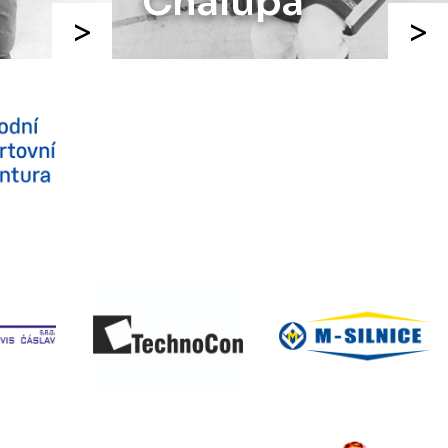
a
Benák