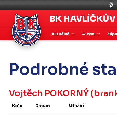
BK HAVLÍČKŮV
Aktuálně
A-tým
Záp
Podrobné sta
Vojtěch POKORNÝ
(brank
Kolo
Datum
Utkání