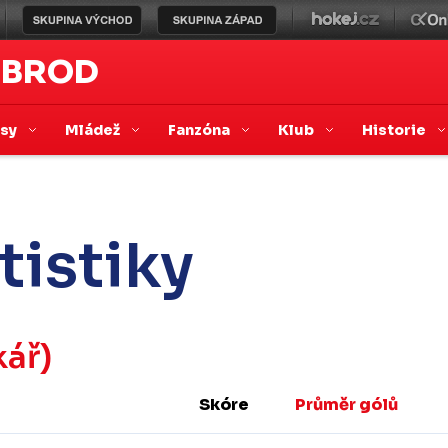
 BROD
asy
Mládež
Fanzóna
Klub
Historie
tistiky
ář)
Skóre
Průměr gólů