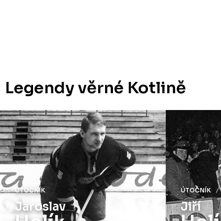
Legendy věrné Kotlině
ÚTOČNÍK
ÚTO
Jiří
Jo