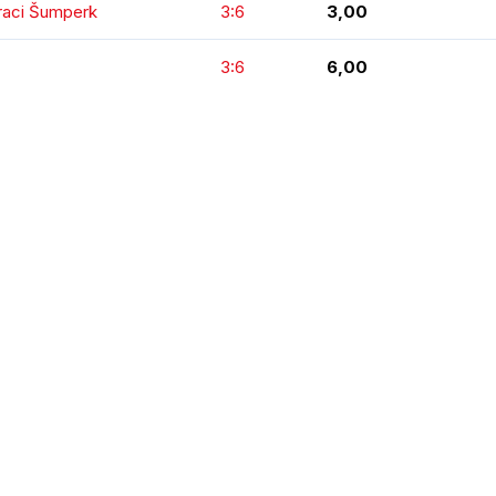
Draci Šumperk
3:6
3,00
3:6
6,00
KOMPLETNÍ STATISTIKY