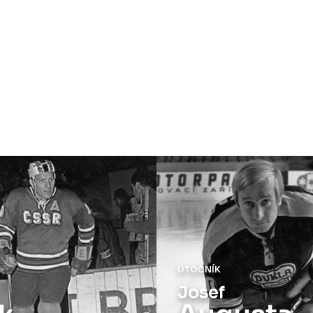
ČNÍK
OBRÁNCE
sef
Milan