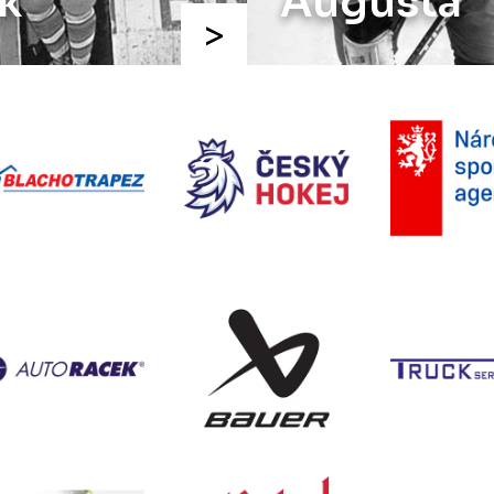
ugusta
Chalup