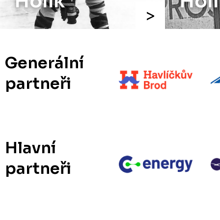
Holík
A
Generální
partneři
Hlavní
partneři