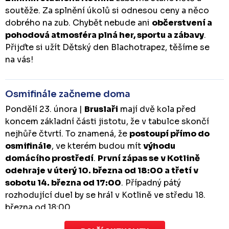
soutěže. Za splnění úkolů si odnesou ceny a něco
dobrého na zub. Chybět nebude ani
občerstvení a
pohodová atmosféra plná her, sportu a zábavy
.
Přijďte si užít Dětský den Blachotrapez, těšíme se
na vás!
Osmifinále začneme doma
Pondělí 23. února |
Bruslaři
mají dvě kola před
koncem základní části jistotu, že v tabulce skončí
nejhůře čtvrtí. To znamená, že
postoupí přímo do
osmifinále
, ve kterém budou mít
výhodu
domácího prostředí
.
První zápas se v Kotlině
odehraje v úterý 10. března od 18:00 a třetí v
sobotu 14. března od 17:00
. Případný pátý
rozhodující duel by se hrál v Kotlině ve středu 18.
března od 18:00.