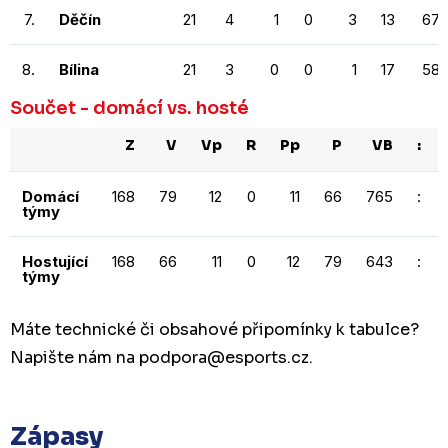
7.
Děčín
21
4
1
0
3
13
67
8.
Bílina
21
3
0
0
1
17
58
Součet - domácí vs. hosté
Z
V
Vp
R
Pp
P
VB
:
Domácí
168
79
12
0
11
66
765
:
týmy
Hostující
168
66
11
0
12
79
643
:
týmy
Máte technické či obsahové připomínky k tabulce?
Napište nám na podpora
@esports.cz.
Zápasy