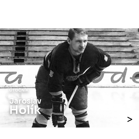
ÚTOČNÍK
Jaroslav
Holík