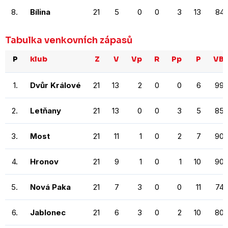
8.
Bílina
21
5
0
0
3
13
84
Tabulka venkovních zápasů
P
klub
Z
V
Vp
R
Pp
P
VB
1.
Dvůr Králové
21
13
2
0
0
6
99
2.
Letňany
21
13
0
0
3
5
85
3.
Most
21
11
1
0
2
7
90
4.
Hronov
21
9
1
0
1
10
90
5.
Nová Paka
21
7
3
0
0
11
74
6.
Jablonec
21
6
3
0
2
10
80