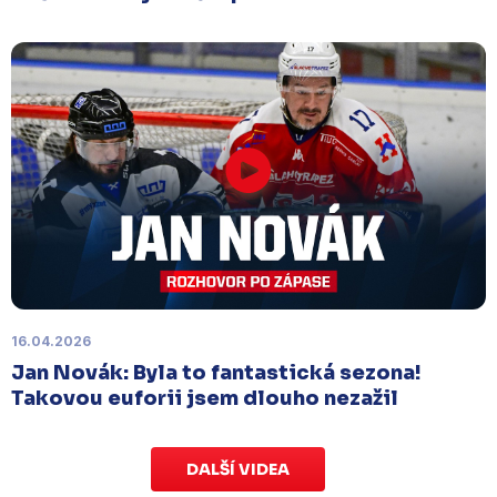
přispějte na pomoc předčasně narozeným
dětem
.
Charitativní aukce speciálních dresů
končí v neděli 11. ledna ve 20:00
.
Náhradní termín 15. kola
Úterý 18. listopadu |
Utkání 15. kola proti Ústí nad
Labem
, které se mělo původně odehrát 15.
listopadu, bylo z důvodu marodky Slovanu
odloženo
. Kluby se domluvily na náhradním
termínu, Bruslaři se s Ústím nad Labem utkají doma
v Kotlině ve středu 26. listopadu od 18:00
.
16.04.2026
Jan Novák: Byla to fantastická sezona!
Takovou euforii jsem dlouho nezažil
DALŠÍ VIDEA