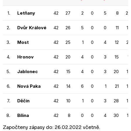
1.
Letňany
42
27
2
0
5
8
20
2.
Dvůr Králové
42
26
5
0
0
11
1
3.
Most
42
25
1
0
4
12
22
4.
Hronov
42
20
4
0
3
15
1
5.
Jablonec
42
15
4
0
3
20
1
6.
Nová Paka
42
14
6
0
1
21
1
7.
Děčín
42
10
1
0
3
28
1
8.
Bílina
42
8
0
0
4
30
1
Započteny zápasy do: 26.02.2022 včetně.