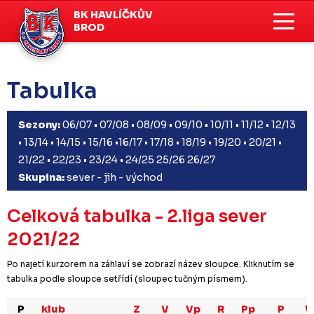
BK HAVLÍČKŮV
BROD
Tabulka
Sezony:
06/07
•
07/08
•
08/09
•
09/10
•
10/11
•
11/12
•
12/13
•
13/14
•
14/15
•
15/16
•
16/17
•
17/18
•
18/19
•
19/20
•
20/21
•
21/22
•
22/23
•
23/24
•
24/25
25/26
26/27
Skupina:
sever
-
jih
-
východ
Celková tabulka - 2.liga sever
2021/22
Po najetí kurzorem na záhlaví se zobrazí název sloupce. Kliknutím se
tabulka podle sloupce setřídí (sloupec tučným písmem).
P
klub
Z
V
Vp
R
Pp
P
V