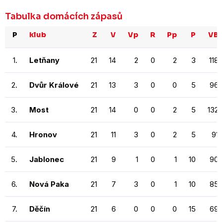
Tabulka domácích zápasů
P
klub
Z
V
Vp
R
Pp
P
VB
1.
Letňany
21
14
2
0
2
3
118
2.
Dvůr Králové
21
13
3
0
0
5
96
3.
Most
21
14
0
0
2
5
132
4.
Hronov
21
11
3
0
2
5
91
5.
Jablonec
21
9
1
0
1
10
90
6.
Nová Paka
21
7
3
0
1
10
85
7.
Děčín
21
6
0
0
0
15
69