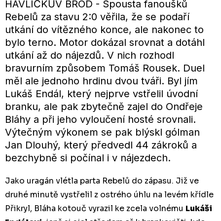
HAVLÍČKŮV BROD - Spousta fanoušků
Rebelů za stavu 2:0 věřila, že se podaří
utkání do vítězného konce, ale nakonec to
bylo terno. Motor dokázal srovnat a dotáhl
utkání až do nájezdů. V nich rozhodl
bravurním způsobem Tomáš Rousek. Duel
měl ale jednoho hrdinu dvou tváři. Byl jím
Lukáš Endál, který nejprve vstřelil úvodní
branku, ale pak zbytečně zajel do Ondřeje
Bláhy a při jeho vyloučení hosté srovnali.
Výtečným výkonem se pak blýskl gólman
Jan Dlouhý, který předvedl 44 zákroků a
bezchybně si počínal i v nájezdech.
Jako uragán vlétla parta Rebelů do zápasu. Již ve
druhé minutě vystřelil z ostrého úhlu na levém křídle
Přikryl, Bláha kotouč vyrazil ke zcela volnému
Lukáši