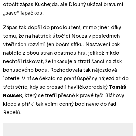
otočit zápas Kuchejda, ale Dlouhý ukázal bravurní
„save“ lapačkou.
Zápas tak dopěl do prodloužení, mimo jiné i díky
tomu, že na hattrick útočící Nouza v posledních
vteřinách rozvlnil jen boční síťku. Nastavení pak
nabídlo z obou stran opatrnou hru, jelikož nikdo
nechtěl riskovat, že inkasuje a ztratí šanci na zisk
bonusového bodu. Rozhodovala tak nájezdová
loterie. V ní se čekalo na první úspěšný nájezd až do
třetí série, kdy se prosadil havlíčkobrodský
Tomáš
Rousek
, který se trefil přesně k pravé tyči Bláhovy
klece a přiřkl tak velmi cenný bod navíc do řad
Rebelů.