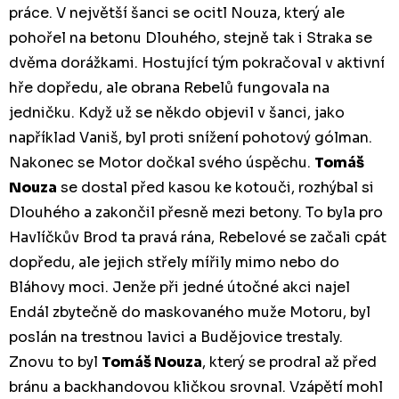
práce. V největší šanci se ocitl Nouza, který ale
pohořel na betonu Dlouhého, stejně tak i Straka se
dvěma dorážkami. Hostující tým pokračoval v aktivní
hře dopředu, ale obrana Rebelů fungovala na
jedničku. Když už se někdo objevil v šanci, jako
například Vaniš, byl proti snížení pohotový gólman.
Nakonec se Motor dočkal svého úspěchu.
Tomáš
Nouza
se dostal před kasou ke kotouči, rozhýbal si
Dlouhého a zakončil přesně mezi betony. To byla pro
Havlíčkův Brod ta pravá rána, Rebelové se začali cpát
dopředu, ale jejich střely mířily mimo nebo do
Bláhovy moci. Jenže při jedné útočné akci najel
Endál zbytečně do maskovaného muže Motoru, byl
poslán na trestnou lavici a Budějovice trestaly.
Znovu to byl
Tomáš Nouza
, který se prodral až před
bránu a backhandovou kličkou srovnal. Vzápětí mohl