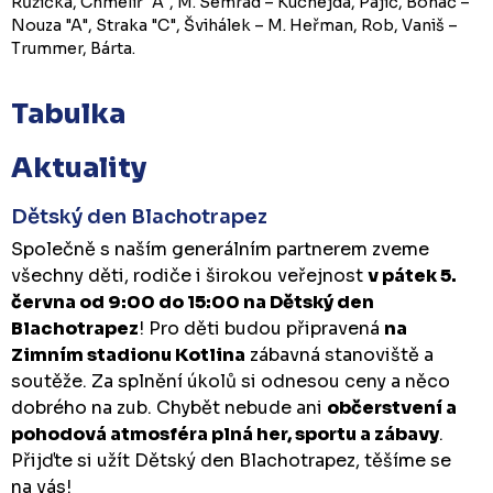
Růžička, Chmelíř "A", M. Semrád – Kuchejda, Pajič, Boháč –
Nouza "A", Straka "C", Švihálek – M. Heřman, Rob, Vaniš –
Trummer, Bárta.
Tabulka
Aktuality
Dětský den Blachotrapez
Společně s naším generálním partnerem zveme
všechny děti, rodiče i širokou veřejnost
v pátek 5.
června od 9:00 do 15:00 na Dětský den
Blachotrapez
! Pro děti budou připravená
na
Zimním stadionu Kotlina
zábavná stanoviště a
soutěže. Za splnění úkolů si odnesou ceny a něco
dobrého na zub. Chybět nebude ani
občerstvení a
pohodová atmosféra plná her, sportu a zábavy
.
Přijďte si užít Dětský den Blachotrapez, těšíme se
na vás!