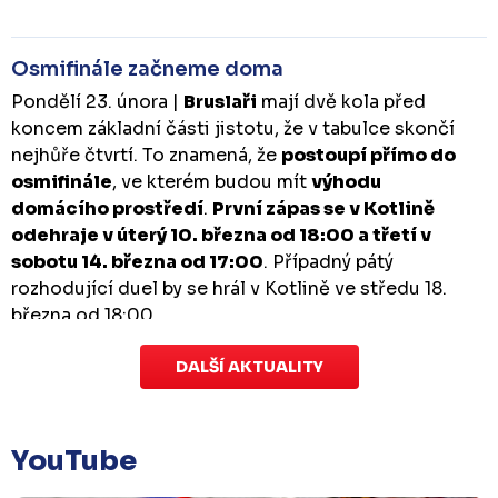
Osmifinále začneme doma
Pondělí 23. února |
Bruslaři
mají dvě kola před
koncem základní části jistotu, že v tabulce skončí
nejhůře čtvrtí. To znamená, že
postoupí přímo do
osmifinále
, ve kterém budou mít
výhodu
domácího prostředí
.
První zápas se v Kotlině
odehraje v úterý 10. března od 18:00 a třetí v
sobotu 14. března od 17:00
. Případný pátý
rozhodující duel by se hrál v Kotlině ve středu 18.
března od 18:00.
DALŠÍ AKTUALITY
Zápas dorostu je odložen
Čtvrtek 29. ledna |
Utkání dorostu v Šumperku,
které se mělo odehrát v pátek 30. ledna ve 14:15,
je
YouTube
odloženo!
Odehraje se v náhradním termínu, o