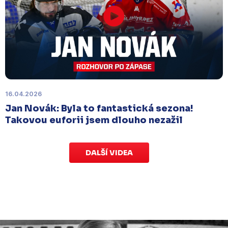
Náhradní termín 15. kola
Úterý 18. listopadu |
Utkání 15. kola proti Ústí nad
Labem
, které se mělo původně odehrát 15.
listopadu, bylo z důvodu marodky Slovanu
odloženo
. Kluby se domluvily na náhradním
termínu, Bruslaři se s Ústím nad Labem utkají doma
v Kotlině ve středu 26. listopadu od 18:00
.
16.04.2026
Jan Novák: Byla to fantastická sezona!
Takovou euforii jsem dlouho nezažil
DALŠÍ VIDEA