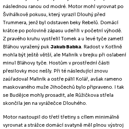
následnou ranou od modré. Motor mohl vyrovnat po
Švihálkově pokusu, který vyrazil Dlouhý před
Trummera, jenž byl odstaven beky Rebelů. Domácí
krátce po polovině zápasu udeřili v početní výhodě.
Z pravého kruhu vystřelil Tomek a u levé tyče zametl
Bláhou vyražený puk
Jakub Babka
. Radost v Kotlině
mohla být ještě větší, ale Maliník v brejku při oslabení
minul Bláhovy tyče. Hostům v prostřední části
přesilovky moc nešly. Při té následující znovu
zaúřadoval Maliník a ostře pálil Kolář, avšak rameno
maskovaného muže Jihočechů bylo připraveno. I tak
se Budějce mohly prosadit, ale Růžičkova střela
skončila jen na vyrážečce Dlouhého.
Motor nastoupil do třetí třetiny s cílem minimálně
vyrovnat a strážce domácí svatyně měl plnou výstroj