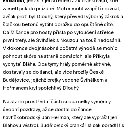
Endálovi
, jenž si sjel středem až k brankovišti, kde
zametl puk do prázdné. Motor mohl vzápětí srovnat,
avšak proti byl Dlouhý, který převedl výborný zákrok a
špičkou betonů vytáhl dorážku do opuštěné sítě.
Další šance pro hosty přišla po vyloučení střelce
první trefy, ale Švihálek s Nouzou na touš nedosáhli.
V dokonce dvojnásobné početní výhodě se mohlo
pohnout skóre na straně domácích, ale Přikryla
vychytal Bláha. Oba týmy hrály poměrně aktivně,
dostávaly se do šancí, ale více hrozily České
Budějovice, jejichž brejky vedené Švihálkem a
Heřmanem kryl spolehlivý Dlouhý.
Na startu prostřední části si oba celky vyměnily
úvodní pozdravy, až se dostal do šance
havlíčkobrodský Jan Heřman, který ale vyprášil jen
Bláhovu výstroj. Budějovický brankář si pak poradil i s