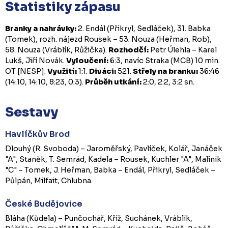
Statistiky zápasu
Branky a nahrávky:
2. Endál (Přikryl, Sedláček), 31. Babka
(Tomek), rozh. nájezd Rousek – 53. Nouza (Heřman, Rob),
58. Nouza (Vráblík, Růžička).
Rozhodčí:
Petr Úlehla – Karel
Lukš, Jiří Novák.
Vyloučení:
6:3, navíc Straka (MCB) 10 min.
OT [NESP].
Využití:
1:1.
Diváci:
521.
Střely na branku:
36:46
(14:10, 14:10, 8:23, 0:3).
Průběh utkání:
2:0, 2:2, 3:2 sn.
Sestavy
Havlíčkův Brod
Dlouhý (R. Svoboda) – Jaroměřský, Pavlíček, Kolář, Janáček
"A", Staněk, T. Semrád, Kadela – Rousek, Kuchler "A", Maliník
"C" – Tomek, J. Heřman, Babka – Endál, Přikryl, Sedláček –
Půlpán, Milfait, Chlubna.
České Budějovice
Bláha (Kůdela) – Punčochář, Kříž, Suchánek, Vráblík,