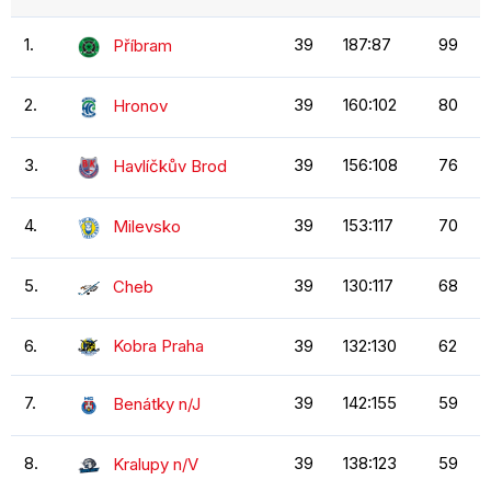
1.
39
187:87
99
Příbram
2.
39
160:102
80
Hronov
3.
39
156:108
76
Havlíčkův Brod
4.
39
153:117
70
Milevsko
5.
39
130:117
68
Cheb
6.
Kobra Praha
39
132:130
62
7.
39
142:155
59
Benátky n/J
8.
39
138:123
59
Kralupy n/V