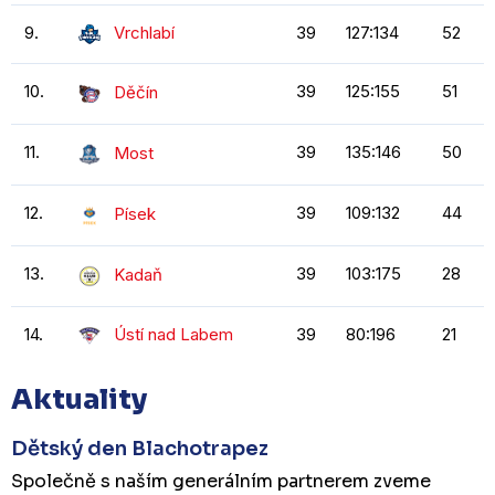
9.
Vrchlabí
39
127:134
52
10.
39
125:155
51
Děčín
11.
39
135:146
50
Most
12.
39
109:132
44
Písek
13.
39
103:175
28
Kadaň
14.
Ústí nad Labem
39
80:196
21
Aktuality
Dětský den Blachotrapez
Společně s naším generálním partnerem zveme