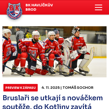
BK HAVLÍČKŮV
BROD
4. 11. 2025 | TOMÁŠ SOCHOR
PREVIEW K ZÁPASU
Bruslaři se utkají s nováčkem
soutěže, do Kotliny zavítá