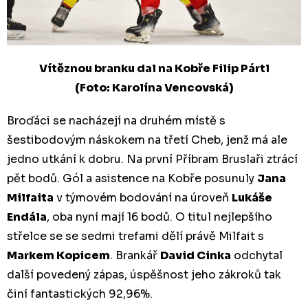
Vítěznou branku dal na Kobře Filip Pártl
(Foto: Karolína Vencovská)
Broďáci se nacházejí na druhém místě s
šestibodovým náskokem na třetí Cheb, jenž má ale
jedno utkání k dobru. Na první Příbram Bruslaři ztrácí
pět bodů. Gól a asistence na Kobře posunuly
Jana
Milfaita
v týmovém bodování na úroveň
Lukáše
Endála
, oba nyní mají 16 bodů. O titul nejlepšího
střelce se se sedmi trefami dělí právě Milfait s
Markem Kopicem
. Brankář
David Cinka
odchytal
další povedený zápas, úspěšnost jeho zákroků tak
činí fantastických 92,96%.