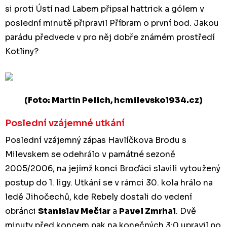
si proti Ústí nad Labem připsal hattrick a gólem v
poslední minutě připravil Příbram o první bod. Jakou
parádu předvede v pro něj dobře známém prostředí
Kotliny?
(Foto: Martin Pelich, hcmilevsko1934.cz)
Poslední vzájemné utkání
Poslední vzájemný zápas Havlíčkova Brodu s
Milevskem se odehrálo v památné sezoně
2005/2006, na jejímž konci Broďáci slavili vytoužený
postup do 1. ligy. Utkání se v rámci 30. kola hrálo na
ledě Jihočechů, kde Rebely dostali do vedení
obránci
Stanislav Mečiar
a
Pavel Zmrhal
. Dvě
minuty před koncem pak na konečných 3:0 upravil po