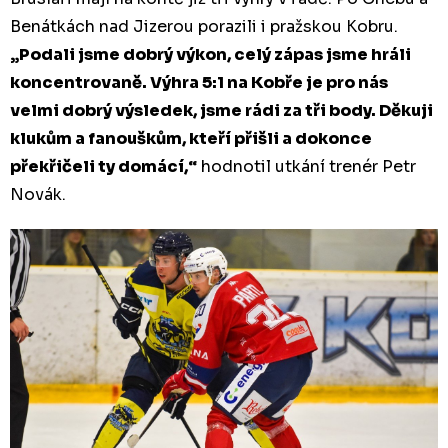
Benátkách nad Jizerou porazili i pražskou Kobru.
„Podali jsme dobrý výkon, celý zápas jsme hráli
koncentrovaně. Výhra 5:1 na Kobře je pro nás
velmi dobrý výsledek, jsme rádi za tři body. Děkuji
klukům a fanouškům, kteří přišli a dokonce
překřičeli ty domácí,“
hodnotil utkání trenér Petr
Novák.