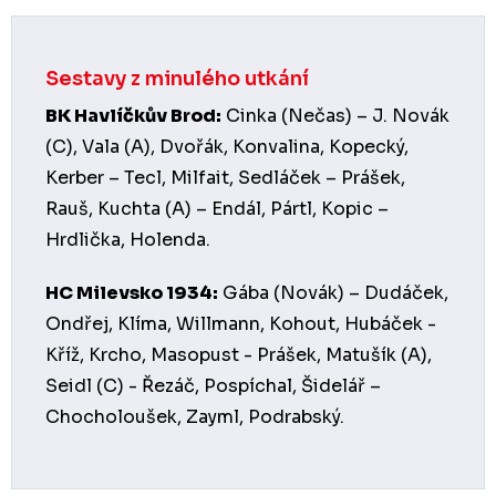
Sestavy z minulého utkání
BK Havlíčkův Brod:
Cinka (Nečas) – J. Novák
(C), Vala (A), Dvořák, Konvalina, Kopecký,
Kerber – Tecl, Milfait, Sedláček – Prášek,
Rauš, Kuchta (A) – Endál, Pártl, Kopic –
Hrdlička, Holenda.
HC Milevsko 1934:
Gába (Novák) – Dudáček,
Ondřej, Klíma, Willmann, Kohout, Hubáček -
Kříž, Krcho, Masopust - Prášek, Matušík (A),
Seidl (C) - Řezáč, Pospíchal, Šidelář –
Chocholoušek, Zayml, Podrabský.