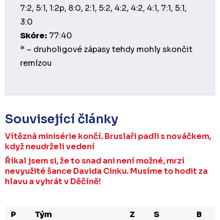
7:2, 5:1, 1:2p, 8:0, 2:1, 5:2, 4:2, 4:2, 4:1, 7:1, 5:1,
3:0
Skóre:
77:40
* – druholigové zápasy tehdy mohly skončit
remízou
Související články
Vítězná minisérie končí. Bruslaři padli s nováčkem,
když neudrželi vedení
Říkal jsem si, že to snad ani není možné, mrzí
nevyužité šance Davida Cinku. Musíme to hodit za
hlavu a vyhrát v Děčíně!
P
Tým
Z
S
B