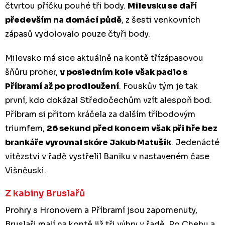
čtvrtou příčku pouhé tři body.
Milevsku se daří
především na domácí půdě
, z šesti venkovních
zápasů vydolovalo pouze čtyři body.
Milevsko má sice aktuálně na kontě třízápasovou
šňůru proher,
v posledním kole však padlo s
Příbramí až po prodloužení
. Fouskův tým je tak
první, kdo dokázal Středočechům vzít alespoň bod.
Příbram si přitom kráčela za dalším tříbodovým
triumfem,
26 sekund před koncem však při hře bez
brankáře vyrovnal skóre Jakub Matušík
. Jedenácté
vítězství v řadě vystřelil Baníku v nastaveném čase
Višněuski.
Z kabiny Bruslařů
Prohry s Hronovem a Příbramí jsou zapomenuty,
Bruslaři mají na kontě již tři výhry v řadě. Po Chebu a