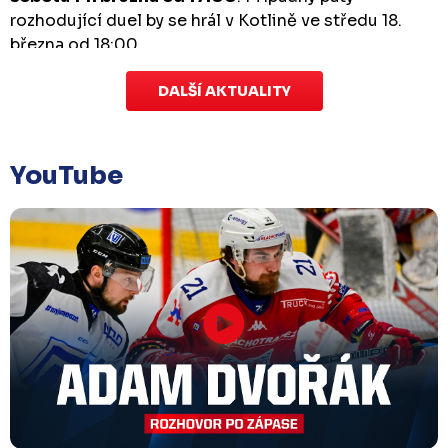
rozhodující duel by se hrál v Kotlině ve středu 18.
března od 18:00.
DALŠÍ AKTUALITY
Zápas dorostu je odložen
Čtvrtek 29. ledna |
Utkání dorostu v Šumperku,
které se mělo odehrát v pátek 30. ledna ve 14:15,
je
YouTube
odloženo!
Odehraje se v náhradním termínu, o
kterém se bude jednat.
Náhradní termín 32. kola
Úterý 27. ledna |
Utkání 32. kola v Písku
, které se
mělo původně odehrát 31. ledna, bylo z důvodu
marodky Králů
odloženo
. Kluby se domluvily na
náhradním termínu, Bruslaři se s Pískem utkají
venku
v pondělí 16. února od 18:00
.