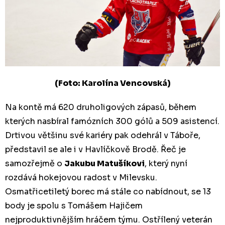
(Foto: Karolína Vencovská)
Na kontě má 620 druholigových zápasů, během
kterých nasbíral famózních 300 gólů a 509 asistencí.
Drtivou většinu své kariéry pak odehrál v Táboře,
představil se ale i v Havlíčkově Brodě. Řeč je
samozřejmě o
Jakubu Matušíkovi
, který nyní
rozdává hokejovou radost v Milevsku.
Osmatřicetiletý borec má stále co nabídnout, se 13
body je spolu s Tomášem Hajičem
nejproduktivnějším hráčem týmu. Ostřílený veterán