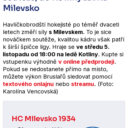
Milevsko
Havlíčkobrodští hokejisté po téměř dvaceti
letech změří síly
s Milevskem
. To je sice
nováčkem soutěže, kvalitou kádru však patří
k širší špičce ligy. Hraje se
ve středu 5.
listopadu od 18:00 na ledě Kotliny
. Kupte si
vstupenku výhodně
v online předprodeji
.
Pokud se nedostanete přímo na místo,
můžete výkon Bruslařů sledovat pomocí
textového onlajnu
nebo
streamu
.
(Foto:
Karolína Vencovská)
HC Milevsko 1934