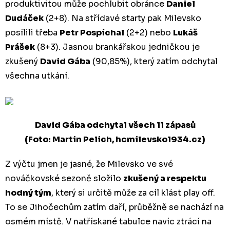
produktivitou může pochlubit obránce
Daniel
Dudáček
(2+8). Na střídavé starty pak Milevsko
posílili třeba
Petr Pospíchal
(2+2) nebo
Lukáš
Prášek
(8+3). Jasnou brankářskou jedničkou je
zkušený
David Gába
(90,85%), který zatím odchytal
všechna utkání.
David Gába odchytal všech 11 zápasů
(Foto: Martin Pelich, hcmilevsko1934.cz)
Z výčtu jmen je jasné, že Milevsko ve své
nováčkovské sezoně složilo
zkušený a respektu
hodný tým
, který si určitě může za cíl klást play off.
To se Jihočechům zatím daří, průběžně se nachází na
osmém místě. V natřískané tabulce navíc ztrácí na