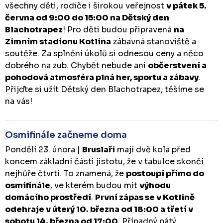
všechny děti, rodiče i širokou veřejnost
v pátek 5.
června od 9:00 do 15:00 na Dětský den
Blachotrapez
! Pro děti budou připravená
na
Zimním stadionu Kotlina
zábavná stanoviště a
soutěže. Za splnění úkolů si odnesou ceny a něco
dobrého na zub. Chybět nebude ani
občerstvení a
pohodová atmosféra plná her, sportu a zábavy
.
Přijďte si užít Dětský den Blachotrapez, těšíme se
na vás!
Osmifinále začneme doma
Pondělí 23. února |
Bruslaři
mají dvě kola před
koncem základní části jistotu, že v tabulce skončí
nejhůře čtvrtí. To znamená, že
postoupí přímo do
osmifinále
, ve kterém budou mít
výhodu
domácího prostředí
.
První zápas se v Kotlině
odehraje v úterý 10. března od 18:00 a třetí v
sobotu 14. března od 17:00
. Případný pátý