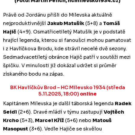
(Foto: Martin Pelich, hcmilevsko1934.cz)
Právě od Jordánu přišli do Milevska aktuálně
nejproduktivnější
Jakub Matušík
(5+8) a
Tomáš
Hajič
(4+9). Osmatřicetiletý Matušík je v podstatě
hrající legenda, kterou si fanoušci mohou pamatovat
i z Havlíčkova Brodu, kde strávil necelé dvě sezony.
Sedmadvacetiletý obránce Hajič patří v soutěži mezi
špičku. V minulosti již dokázal udržet si průměr
získaného bodu na zápas.
BK Havlíčkův Brod – HC Milevsko 1934 (středa
5.11.2025, 18:00)
online
Kapitánem Milevska je další táborská legenda
Radek
Seidl
(2+6). Dravé mládí v týmu zastupují
Vojtěch
Krcho
(5+3),
Marcel Kříž
(5+6) nebo
Matouš
Masopust
(3+6). Vedle Hajiče se skvělou