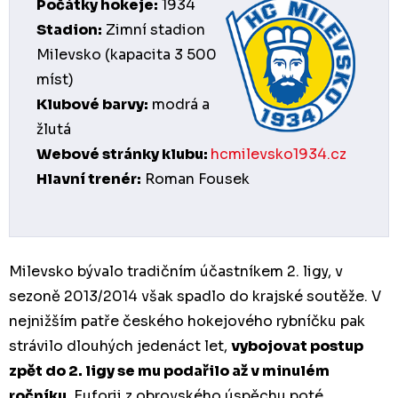
Počátky hokeje:
1934
Stadion:
Zimní stadion
Milevsko (kapacita 3 500
míst)
Klubové barvy:
modrá a
žlutá
Webové stránky klubu:
hcmilevsko1934.cz
Hlavní trenér:
Roman Fousek
Milevsko bývalo tradičním účastníkem 2. ligy, v
sezoně 2013/2014 však spadlo do krajské soutěže. V
nejnižším patře českého hokejového rybníčku pak
strávilo dlouhých jedenáct let,
vybojovat postup
zpět do 2. ligy se mu podařilo až v minulém
ročníku
. Euforii z obrovského úspěchu poté