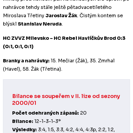
nahrávce tehdy stále ještě pětadvacetiletého
Miroslava Třetiny
Jaroslav Žák
. Čistým kontem se
blýskl
Stanislav Neruda
.
HC ZVVZ Milevsko – HC Rebel Havlíčkův Brod 0:3
(0:1, 0:1, 0:1)
Branky a nahrávky:
15. Mečiar (Žák), 35. Zmrhal
(Havel), 58. Žák (Třetina).
Bilance se soupeřem v II. lize od sezony
2000/01
Počet odehraných zápasů:
20
Bilance:
12-1-3-1-3*
Výsledky:
3:4, 1:5, 3:3, 4:2, 4:4, 4:3p, 2:2, 1:2,