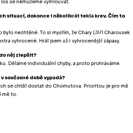
na los se nemůžeme vymlouvat.
 situací, dokonce i několikrát tekla krev. Čím to
k to bylo nechtěné. To si myslím, že Chary (Jiří Charousek
extra vyhrocené. Hrál jsem už i vyhrocenější zápasy.
do něj zlepšit?
ku. Děláme individuální chyby, a proto prohráváme.
i v současné době vypadá?
ych se chtěl dostat do Chomutova. Prioritou je pro mě
í mě to.