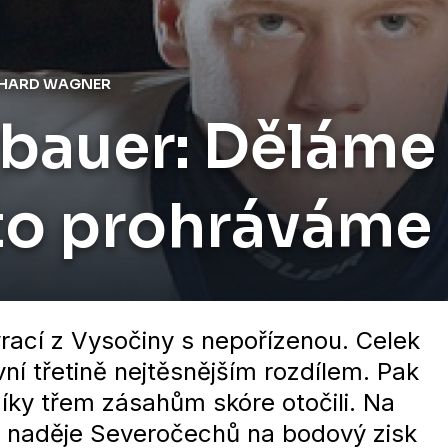
RICHARD WAGNER
auer: Děláme i
oto prohráváme
rací z Vysočiny s nepořízenou. Celek
í třetině nejtěsnějším rozdílem. Pak
díky třem zásahům skóre otočili. Na
il naděje Severočechů na bodový zisk