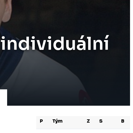
ndividuální
P
Tým
Z
S
B