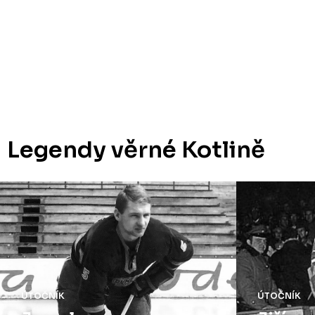
Legendy věrné Kotlině
ÚTOČNÍK
ÚTOČNÍK