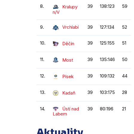
8.
39
138:123
59
Kralupy
n/V
9.
Vrchlabí
39
127:134
52
10.
39
125:155
51
Děčín
11.
39
135:146
50
Most
12.
39
109:132
44
Písek
13.
39
103:175
28
Kadaň
14.
Ústí nad
39
80:196
21
Labem
Aktuality