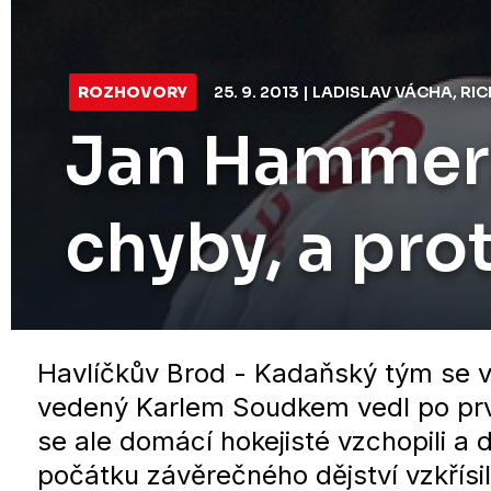
ROZHOVORY
25. 9. 2013 | LADISLAV VÁCHA, 
Jan Hammerb
chyby, a pr
Havlíčkův Brod - Kadaňský tým se v
vedený Karlem Soudkem vedl po prvn
se ale domácí hokejisté vzchopili a 
počátku závěrečného dějství vzkřís