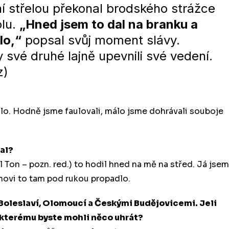
í střelou překonal brodského strážce
ólu.
„Hned jsem to dal na branku a
lo,“
popsal svůj moment slávy.
své druhé lajně upevnili své vedení.
z)
ilo. Hodně jsme faulovali, málo jsme dohrávali souboje
sal?
 Ton – pozn. red.) to hodil hned na mě na střed. Já jsem
novi to tam pod rukou propadlo.
ou Boleslaví, Olomoucí a Českými Budějovicemi. Jeli
i kterému byste mohli něco uhrát?