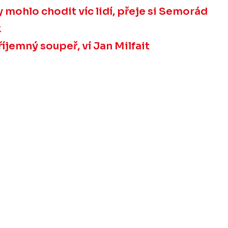
 mohlo chodit víc lidí, přeje si Semorád
k
íjemný soupeř, ví Jan Milfait