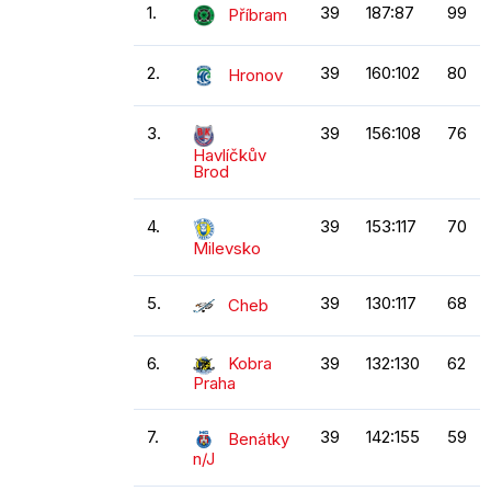
1.
39
187:87
99
Příbram
2.
39
160:102
80
Hronov
3.
39
156:108
76
Havlíčkův
Brod
4.
39
153:117
70
Milevsko
5.
39
130:117
68
Cheb
6.
Kobra
39
132:130
62
Praha
7.
39
142:155
59
Benátky
n/J