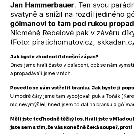
Jan Hammerbauer
. Ten svou parádn
svatyně a snížil na rozdíl jediného g
gólmanovi to tam pod rukou propad
Nicméně Rebelové pak v závěru díky 
(Foto: piratichomutov.cz, skkadan.c
Jak byste zhodnotil dnešní zápas?
Dnes jsme hráli často v oslabení, což se nám vymst
a propadávali jsme v nich.
Povedlo se vám vstřelit branku. Jak byste ji pop
U modré čáry jsme tam vybojovali puk a Toňák (Karel
nic nevymýšlel, hned jsem to dal na branku a gólma
Měli jste teď hodně těžký los. Hráli jste s Mlad
jste sem s tím, že vás konečně čeká soupeř, prot