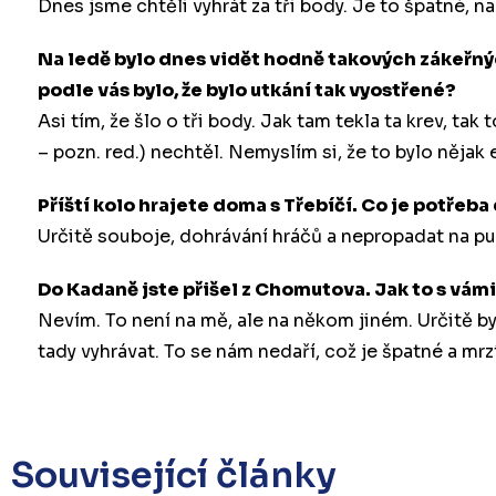
Dnes jsme chtěli vyhrát za tři body. Je to špatné, 
Na ledě bylo dnes vidět hodně takových zákeřných
podle vás bylo, že bylo utkání tak vyostřené?
Asi tím, že šlo o tři body. Jak tam tekla ta krev, ta
– pozn. red.) nechtěl. Nemyslím si, že to bylo nějak 
Příští kolo hrajete doma s Třebíčí. Co je potřeba 
Určitě souboje, dohrávání hráčů a nepropadat na pu
Do Kadaně jste přišel z Chomutova. Jak to s vám
Nevím. To není na mě, ale na někom jiném. Určitě b
tady vyhrávat. To se nám nedaří, což je špatné a mrz
Související články