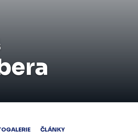
š
bera
TOGALERIE
ČLÁNKY