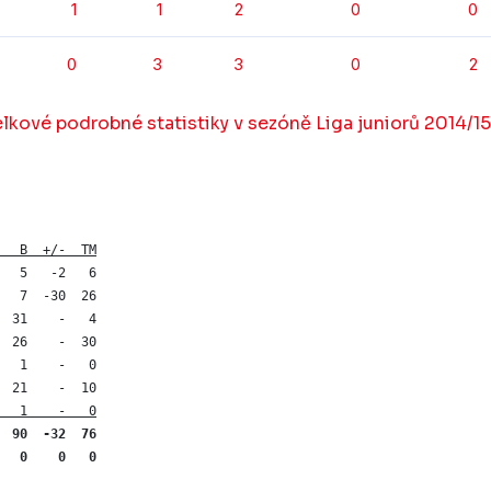
1
1
2
0
0
0
3
3
0
2
lkové podrobné statistiky v sezóně Liga juniorů 2014/15
   B  +/-  TM
  5   -2   6

  7  -30  26

 31    -   4

 26    -  30

  1    -   0

  21    -  10
   1    -   0
 90  -32  76

   0    0   0