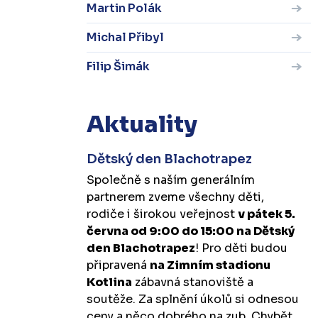
Martin Polák
Michal Přibyl
Filip Šimák
Aktuality
Dětský den Blachotrapez
Společně s naším generálním
partnerem zveme všechny děti,
rodiče i širokou veřejnost
v pátek 5.
června od 9:00 do 15:00 na Dětský
den Blachotrapez
! Pro děti budou
připravená
na Zimním stadionu
Kotlina
zábavná stanoviště a
soutěže. Za splnění úkolů si odnesou
ceny a něco dobrého na zub. Chybět