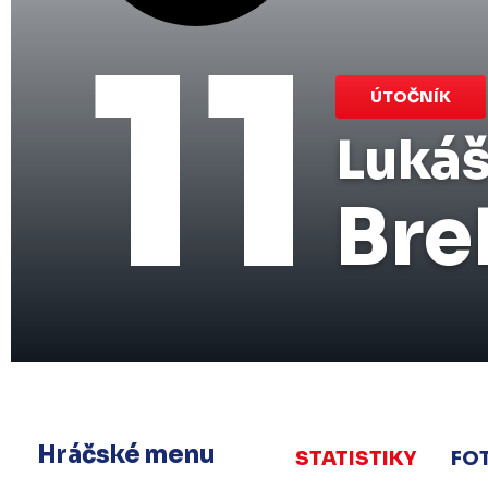
11
ÚTOČNÍK
Luká
Bre
Hráčské menu
STATISTIKY
FO