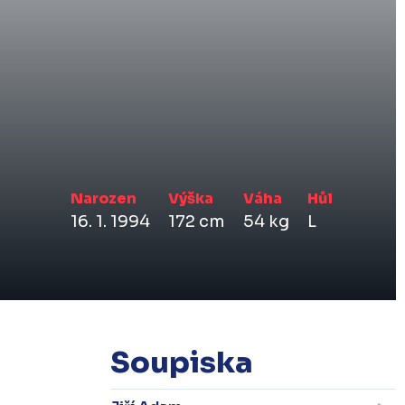
Narozen
Výška
Váha
Hůl
16. 1. 1994
172 cm
54 kg
L
Soupiska