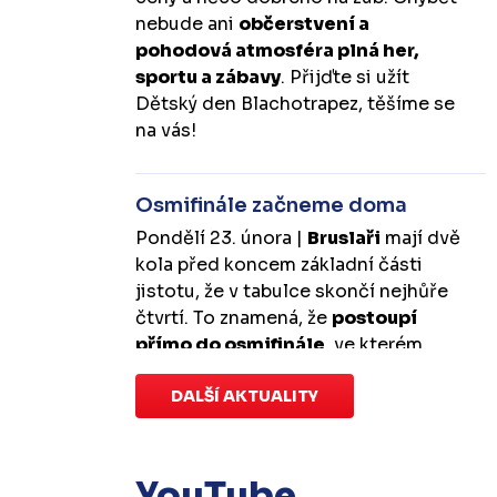
nebude ani
občerstvení a
pohodová atmosféra plná her,
sportu a zábavy
. Přijďte si užít
Dětský den Blachotrapez, těšíme se
na vás!
Osmifinále začneme doma
Pondělí 23. února |
Bruslaři
mají dvě
kola před koncem základní části
jistotu, že v tabulce skončí nejhůře
čtvrtí. To znamená, že
postoupí
přímo do osmifinále
, ve kterém
budou mít
výhodu domácího
prostředí
DALŠÍ AKTUALITY
.
První zápas se v Kotlině
odehraje v úterý 10. března od
18:00 a třetí v sobotu 14. března od
17:00
. Případný pátý rozhodující
YouTube