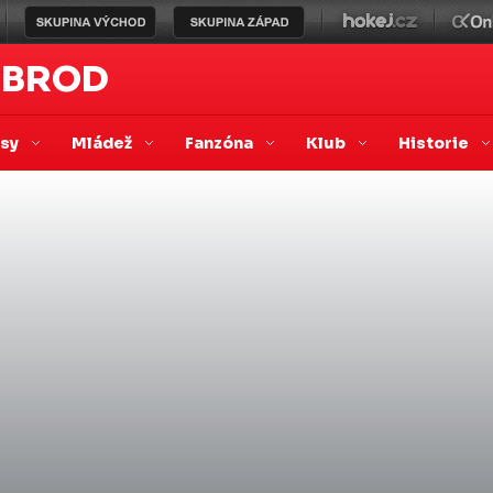
 BROD
asy
Mládež
Fanzóna
Klub
Historie