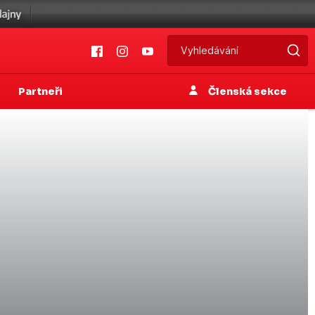
Partneři
Členská sekce