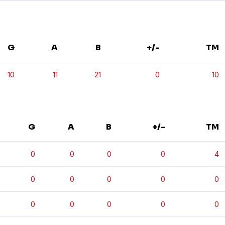
G
A
B
+/-
TM
10
11
21
0
10
G
A
B
+/-
TM
0
0
0
0
4
0
0
0
0
0
0
0
0
0
0