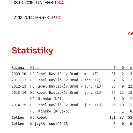
18.01.2015: UNL-HBR
8:4
21.12.2014: HBR-KLP
6:1
ce
Statistiky
Sezóna   Klub                                    Z   G   A
2009-10  HC Rebel Havlíčkův Brod - mdo (E)      31   2   3 
2011-12  HC Rebel Havlíčkův Brod - sdo. (E)     37   5   2 
2012-13  HC Rebel Havlíčkův Brod - jun. (LJ)    35   9  22 
2013-14  HC Rebel Havlíčkův Brod - jun. (LJ)    22  11  15 
         HC Hlinsko (KP)                         1   0   1 
2014-15  HC Rebel Havlíčkův Brod - jun. (LJ)    26  10  11
         HC Hlinsko (KP,p-o)                     3   1   0
Celkem   HC Rebel                              151  37  53 
Celkem   Nejvyšší soutěž ČR                      0   0   0