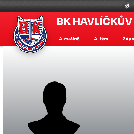
BK HAVLÍČKŮV
Aktuálně
A-tým
Záp