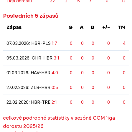
Liga dorostu
32
2
5
7
0
12
Posledních 5 zápasů
Zápas
G
A
B
+/-
TM
07.03.2026: HBR-PLS
1:7
0
0
0
0
4
05.03.2026: CHR-HBR
3:1
0
0
0
0
0
01.03.2026: HAV-HBR
4:0
0
0
0
0
0
27.02.2026: ZLB-HBR
0:5
0
0
0
0
0
22.02.2026: HBR-TRE
2:1
0
0
0
0
0
celkové podrobné statistiky v sezóně CCM liga
dorostu 2025/26