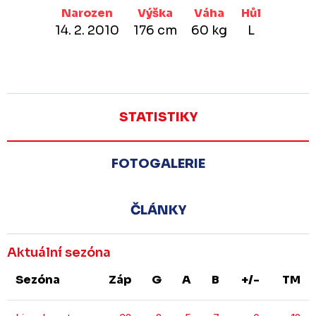
Narozen
Výška
Váha
Hůl
14. 2. 2010
176 cm
60 kg
L
STATISTIKY
FOTOGALERIE
ČLÁNKY
Aktuální sezóna
Sezóna
Záp
G
A
B
+/-
TM