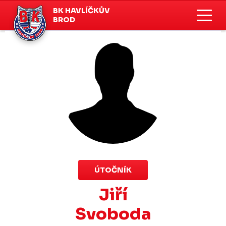
BK HAVLÍČKŮV
BROD
ÚTOČNÍK
Jiří
Svoboda