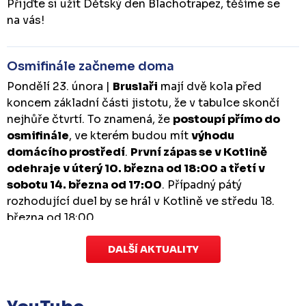
Přijďte si užít Dětský den Blachotrapez, těšíme se
na vás!
Osmifinále začneme doma
Pondělí 23. února |
Bruslaři
mají dvě kola před
koncem základní části jistotu, že v tabulce skončí
nejhůře čtvrtí. To znamená, že
postoupí přímo do
osmifinále
, ve kterém budou mít
výhodu
domácího prostředí
.
První zápas se v Kotlině
odehraje v úterý 10. března od 18:00 a třetí v
sobotu 14. března od 17:00
. Případný pátý
rozhodující duel by se hrál v Kotlině ve středu 18.
března od 18:00.
DALŠÍ AKTUALITY
Zápas dorostu je odložen
Čtvrtek 29. ledna |
Utkání dorostu v Šumperku,
které se mělo odehrát v pátek 30. ledna ve 14:15,
je