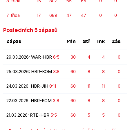
8. třída
15
807
65
65
0
0
7. třída
17
689
47
47
0
0
Posledních 5 zápasů
Zápas
Min
Stř
Ink
Zás
29.03.2026: WAR-HBR
6:5
30
4
4
0
25.03.2026: HBR-KOM
3:8
60
8
8
0
24.03.2026: HBR-JIH
8:11
60
11
11
0
22.03.2026: HBR-KOM
3:8
60
8
8
0
21.03.2026: RTE-HBR
5:5
60
5
5
0