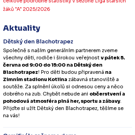
celkové podrobné statistiky v sezóně Liga starších
žáků "A" 2025/2026
Aktuality
Dětský den Blachotrapez
Společně s naším generálním partnerem zveme
všechny děti, rodiče i širokou veřejnost
v pátek 5.
června od 9:00 do 15:00 na Dětský den
Blachotrapez
! Pro děti budou připravená
na
Zimním stadionu Kotlina
zábavná stanoviště a
soutěže. Za splnění úkolů si odnesou ceny a něco
dobrého na zub. Chybět nebude ani
občerstvení a
pohodová atmosféra plná her, sportu a zábavy
.
Přijďte si užít Dětský den Blachotrapez, těšíme se
na vás!