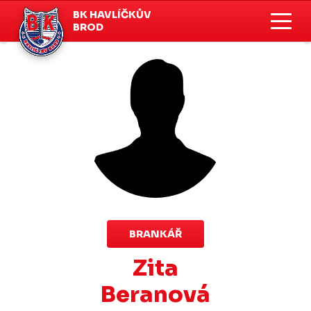
BK HAVLÍČKŮV
BROD
BRANKÁŘ
Zita
Beranová