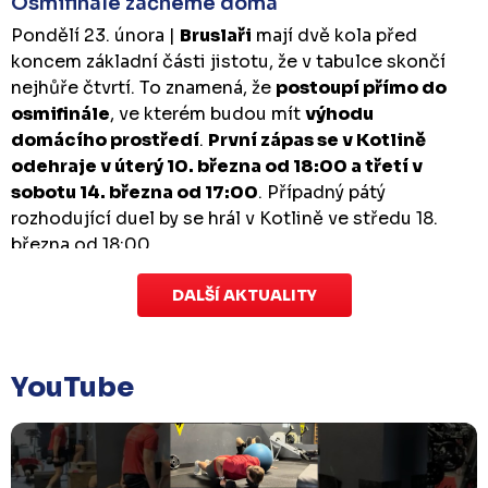
Osmifinále začneme doma
Pondělí 23. února |
Bruslaři
mají dvě kola před
koncem základní části jistotu, že v tabulce skončí
nejhůře čtvrtí. To znamená, že
postoupí přímo do
osmifinále
, ve kterém budou mít
výhodu
domácího prostředí
.
První zápas se v Kotlině
odehraje v úterý 10. března od 18:00 a třetí v
sobotu 14. března od 17:00
. Případný pátý
rozhodující duel by se hrál v Kotlině ve středu 18.
března od 18:00.
DALŠÍ AKTUALITY
Zápas dorostu je odložen
Čtvrtek 29. ledna |
Utkání dorostu v Šumperku,
které se mělo odehrát v pátek 30. ledna ve 14:15,
je
YouTube
odloženo!
Odehraje se v náhradním termínu, o
kterém se bude jednat.