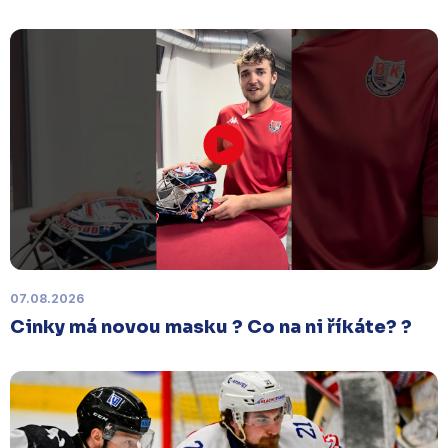
07.08.2026
Cinky má novou masku ? Co na ni říkáte? ?