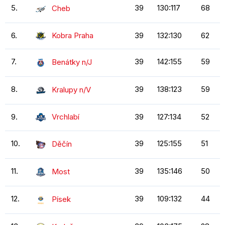
5.
39
130:117
68
Cheb
6.
Kobra Praha
39
132:130
62
7.
39
142:155
59
Benátky n/J
8.
39
138:123
59
Kralupy n/V
9.
Vrchlabí
39
127:134
52
10.
39
125:155
51
Děčín
11.
39
135:146
50
Most
12.
39
109:132
44
Písek