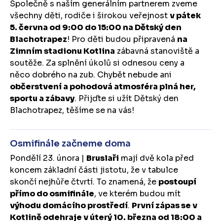
Společně s naším generálním partnerem zveme
všechny děti, rodiče i širokou veřejnost
v pátek
5. června od 9:00 do 15:00 na Dětský den
Blachotrapez
! Pro děti budou připravená
na
Zimním stadionu Kotlina
zábavná stanoviště a
soutěže. Za splnění úkolů si odnesou ceny a
něco dobrého na zub. Chybět nebude ani
občerstvení a pohodová atmosféra plná her,
sportu a zábavy
. Přijďte si užít Dětský den
Blachotrapez, těšíme se na vás!
Osmifinále začneme doma
Pondělí 23. února |
Bruslaři
mají dvě kola před
koncem základní části jistotu, že v tabulce
skončí nejhůře čtvrtí. To znamená, že
postoupí
přímo do osmifinále
, ve kterém budou mít
výhodu domácího prostředí
.
První zápas se v
Kotlině odehraje v úterý 10. března od 18:00 a