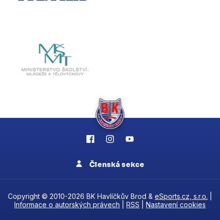
Členská sekce
Copyright © 2010-2026 BK Havlíčkův Brod &
eSports.cz, s.r.o.
|
Informace o autorských právech
|
RSS
|
Nastavení cookies