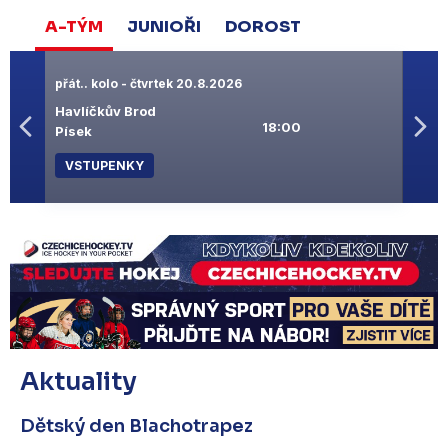
A-TÝM
JUNIOŘI
DOROST
přát.. kolo - čtvrtek 20.8.2026
přát.
Havlíčkův Brod
Velké
18:00
Písek
Havl
VSTUPENKY
Aktuality
Dětský den Blachotrapez