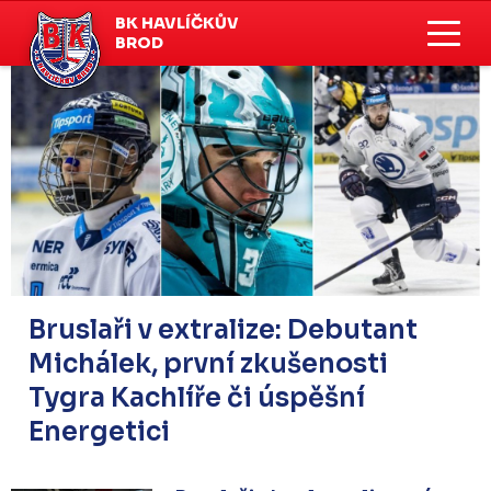
BK HAVLÍČKŮV
BROD
Bruslaři v extralize: Debutant
Michálek, první zkušenosti
Tygra Kachlíře či úspěšní
Energetici