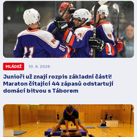
18:00
.
MLÁDEŽ
10. 6. 2026
Junioři už znají rozpis základní části!
Maraton čítající 44 zápasů odstartují
domácí bitvou s Táborem