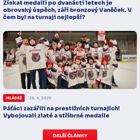
Získat medaili po dvanácti letech je
obrovský úspěch, září bronzový Vaněček. V
čem byl na turnaji nejlepší?
MLÁDEŽ
28. 4. 2026
Páťáci zazářili na prestižních turnajích!
Vybojovali zlaté a stříbrné medaile
DALŠÍ ČLÁNKY