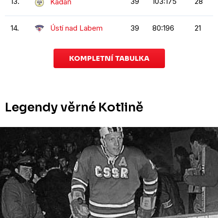
13.
39
103:175
28
Kadaň
14.
Ústí nad Labem
39
80:196
21
KOMPLETNÍ TABULKA
Legendy věrné Kotlině