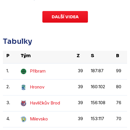
DALŠÍ VIDEA
Tabulky
P
Tým
Z
S
B
1.
39
187:87
99
Příbram
2.
39
160:102
80
Hronov
3.
39
156:108
76
Havlíčkův Brod
4.
39
153:117
70
Milevsko