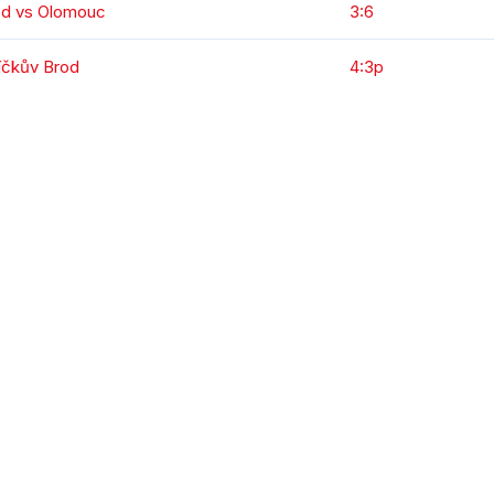
od vs Olomouc
3:6
íčkův Brod
4:3p
KOMPLETNÍ STATISTIKY