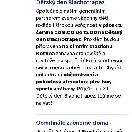
Dětský den Blachotrapez
Společně s naším generálním
partnerem zveme všechny děti,
rodiče i širokou veřejnost
v pátek 5.
června od 9:00 do 15:00 na Dětský
den Blachotrapez
! Pro děti budou
připravená
na Zimním stadionu
Kotlina
zábavná stanoviště a
soutěže. Za splnění úkolů si odnesou
ceny a něco dobrého na zub. Chybět
nebude ani
občerstvení a
pohodová atmosféra plná her,
sportu a zábavy
. Přijďte si užít
Dětský den Blachotrapez, těšíme se
na vás!
Osmifinále začneme doma
Pondělí 23. února |
Bruslaři
mají dvě