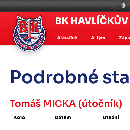
BK HAVLÍČKŮV
Aktuálně
A-tým
Záp
Podrobné sta
Tomáš MICKA
(útočník)
Kolo
Datum
Utkání