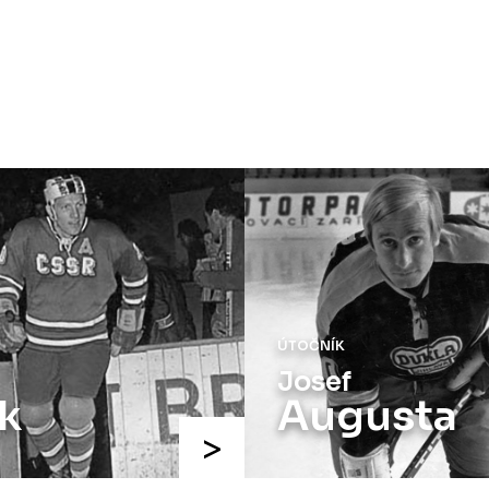
ÚTOČNÍK
Josef
k
Augusta