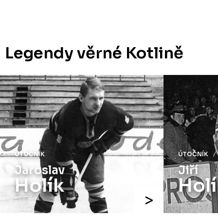
Legendy věrné Kotlině
ÚTOČNÍK
ÚTOČNÍK
Jaroslav
Jiří
Holík
Holí