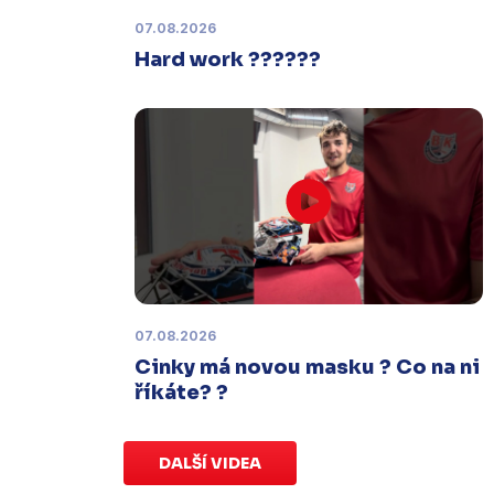
termínu, o kterém se bude jednat.
07.08.2026
Hard work ??????
Náhradní termín 32. kola
Úterý 27. ledna |
Utkání 32. kola v
Písku
, které se mělo původně
odehrát 31. ledna, bylo z důvodu
marodky Králů
odloženo
. Kluby se
domluvily na náhradním termínu,
Bruslaři se s Pískem utkají venku
v
pondělí 16. února od 18:00
.
07.08.2026
Charitativní aukce
Cinky má novou masku ? Co na ni
Sobota 3. ledna | Vydražte si na
říkáte? ?
serveru
sportovniaukce.cz
dres
svého oblíbeného hráče a
přispějte
na pomoc předčasně narozeným
DALŠÍ VIDEA
dětem
.
Charitativní aukce