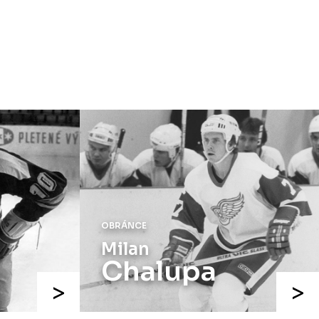
speciálních dresů končí v neděli 11.
ledna ve 20:00
.
Náhradní termín 15. kola
Úterý 18. listopadu |
Utkání 15. kola
proti Ústí nad Labem
, které se mělo
původně odehrát 15. listopadu, bylo z
důvodu marodky Slovanu
odloženo
.
Kluby se domluvily na náhradním
termínu, Bruslaři se s Ústím nad
Labem utkají doma
v Kotlině ve
středu 26. listopadu od 18:00
.
OBRÁNCE
Milan
Chalupa