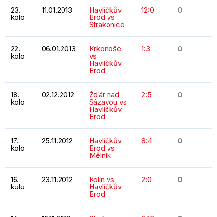
23.
11.01.2013
Havlíčkův
12:0
0
kolo
Brod vs
Strakonice
22.
06.01.2013
Krkonoše
1:3
0
kolo
vs
Havlíčkův
Brod
18.
02.12.2012
Žďár nad
2:5
0
kolo
Sázavou vs
Havlíčkův
Brod
17.
25.11.2012
Havlíčkův
8:4
0
kolo
Brod vs
Mělník
16.
23.11.2012
Kolín vs
2:0
0
kolo
Havlíčkův
Brod