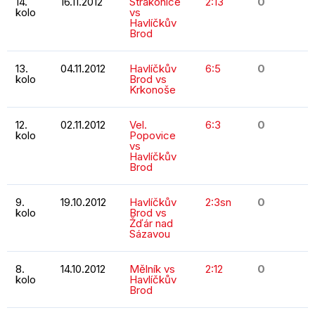
14.
16.11.2012
Strakonice
2:13
0
kolo
vs
Havlíčkův
Brod
13.
04.11.2012
Havlíčkův
6:5
0
kolo
Brod vs
Krkonoše
12.
02.11.2012
Vel.
6:3
0
kolo
Popovice
vs
Havlíčkův
Brod
9.
19.10.2012
Havlíčkův
2:3sn
0
kolo
Brod vs
Žďár nad
Sázavou
8.
14.10.2012
Mělník vs
2:12
0
kolo
Havlíčkův
Brod