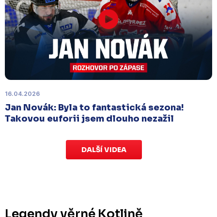
Náhradní termín 15. kola
Úterý 18. listopadu |
Utkání 15. kola proti Ústí nad
Labem
, které se mělo původně odehrát 15.
listopadu, bylo z důvodu marodky Slovanu
odloženo
. Kluby se domluvily na náhradním
termínu, Bruslaři se s Ústím nad Labem utkají doma
v Kotlině ve středu 26. listopadu od 18:00
.
16.04.2026
Jan Novák: Byla to fantastická sezona!
Takovou euforii jsem dlouho nezažil
DALŠÍ VIDEA
Legendy věrné Kotlině