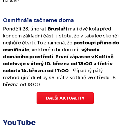
na vás!
Osmifinále začneme doma
Pondělí 23. února |
Bruslaři
mají dvě kola před
koncem základní části jistotu, že v tabulce skončí
nejhůře čtvrtí. To znamená, že
postoupí přímo do
osmifinále
, ve kterém budou mít
výhodu
domácího prostředí
.
První zápas se v Kotlině
odehraje v úterý 10. března od 18:00 a třetí v
sobotu 14. března od 17:00
. Případný pátý
rozhodující duel by se hrál v Kotlině ve středu 18.
března od 18:00.
DALŠÍ AKTUALITY
Zápas dorostu je odložen
Čtvrtek 29. ledna |
Utkání dorostu v Šumperku,
které se mělo odehrát v pátek 30. ledna ve 14:15,
je
YouTube
odloženo!
Odehraje se v náhradním termínu, o