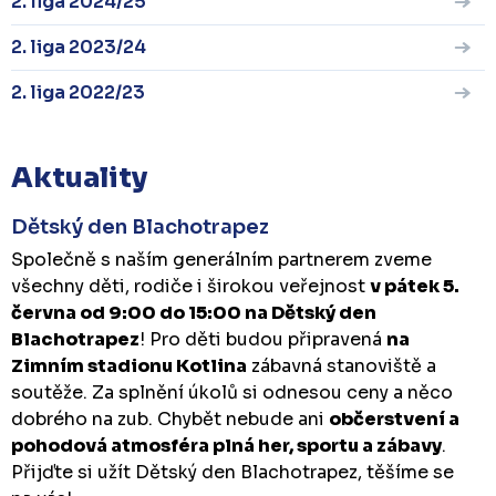
2. liga 2024/25
2. liga 2023/24
2. liga 2022/23
Aktuality
Dětský den Blachotrapez
Společně s naším generálním partnerem zveme
všechny děti, rodiče i širokou veřejnost
v pátek 5.
června od 9:00 do 15:00 na Dětský den
Blachotrapez
! Pro děti budou připravená
na
Zimním stadionu Kotlina
zábavná stanoviště a
soutěže. Za splnění úkolů si odnesou ceny a něco
dobrého na zub. Chybět nebude ani
občerstvení a
pohodová atmosféra plná her, sportu a zábavy
.
Přijďte si užít Dětský den Blachotrapez, těšíme se