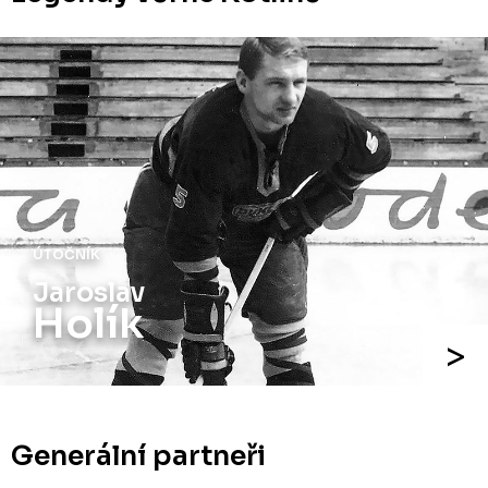
ÚTOČNÍK
Jaroslav
Holík
Generální partneři