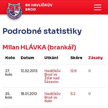
BK HAVLÍČKŮV
BROD
Podrobné statistiky
Milan HLÁVKA
(brankář)
Kolo
Datum
Utkání
Skóre
Zásahy
27.
12.02.2013
Havlíčkův
12:6
0
kolo
Brod vs
Žďár nad
Sázavou
25.
18.01.2013
Havlíčkův
5:2
0
kolo
Brod vs
Kolín