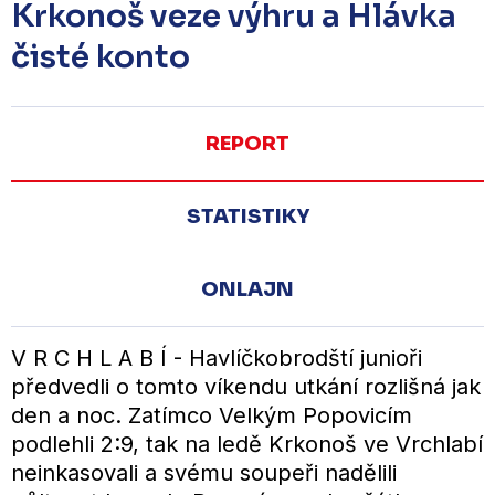
Krkonoš veze výhru a Hlávka
čisté konto
REPORT
STATISTIKY
ONLAJN
V R C H L A B Í - Havlíčkobrodští junioři
předvedli o tomto víkendu utkání rozlišná jak
den a noc. Zatímco Velkým Popovicím
podlehli 2:9, tak na ledě Krkonoš ve Vrchlabí
neinkasovali a svému soupeři nadělili