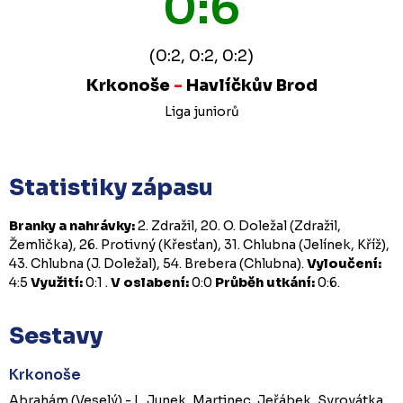
0:6
(0:2, 0:2, 0:2)
Krkonoše
-
Havlíčkův Brod
Liga juniorů
Statistiky zápasu
Branky a nahrávky:
2. Zdražil, 20. O. Doležal (Zdražil,
Žemlička), 26. Protivný (Křesťan), 31. Chlubna (Jelínek, Kříž),
43. Chlubna (J. Doležal), 54. Brebera (Chlubna).
Vyloučení:
4:5
Využití:
0:1 .
V oslabení:
0:0
Průběh utkání:
0:6.
Sestavy
Krkonoše
Abrahám (Veselý) - L. Junek, Martinec, Jeřábek, Syrovátka,