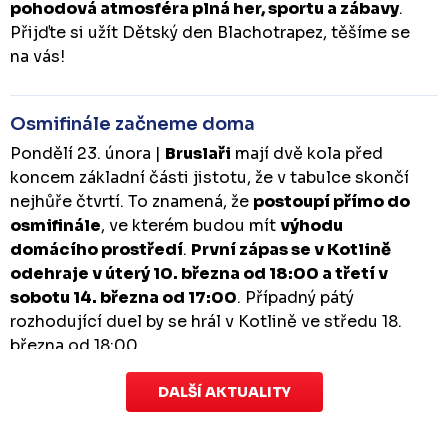
pohodová atmosféra plná her, sportu a zábavy
.
Přijďte si užít Dětský den Blachotrapez, těšíme se
na vás!
Osmifinále začneme doma
Pondělí 23. února |
Bruslaři
mají dvě kola před
koncem základní části jistotu, že v tabulce skončí
nejhůře čtvrtí. To znamená, že
postoupí přímo do
osmifinále
, ve kterém budou mít
výhodu
domácího prostředí
.
První zápas se v Kotlině
odehraje v úterý 10. března od 18:00 a třetí v
sobotu 14. března od 17:00
. Případný pátý
rozhodující duel by se hrál v Kotlině ve středu 18.
března od 18:00.
DALŠÍ AKTUALITY
Zápas dorostu je odložen
Čtvrtek 29. ledna |
Utkání dorostu v Šumperku,