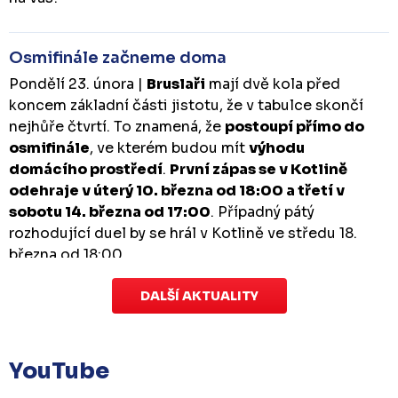
Osmifinále začneme doma
Pondělí 23. února |
Bruslaři
mají dvě kola před
koncem základní části jistotu, že v tabulce skončí
nejhůře čtvrtí. To znamená, že
postoupí přímo do
osmifinále
, ve kterém budou mít
výhodu
domácího prostředí
.
První zápas se v Kotlině
odehraje v úterý 10. března od 18:00 a třetí v
sobotu 14. března od 17:00
. Případný pátý
rozhodující duel by se hrál v Kotlině ve středu 18.
března od 18:00.
DALŠÍ AKTUALITY
Zápas dorostu je odložen
Čtvrtek 29. ledna |
Utkání dorostu v Šumperku,
které se mělo odehrát v pátek 30. ledna ve 14:15,
je
YouTube
odloženo!
Odehraje se v náhradním termínu, o