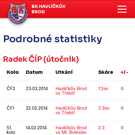
BK HAVLÍČKŮV
BROD
Podrobné statistiky
Radek ČÍP
(útočník)
Kolo
Datum
Utkání
Skóre
+/-
ČF2
23.02.2014
Havlíčkův Brod
1:2sn
0
vs Třebíč
ČF1
22.02.2014
Havlíčkův Brod
2:3sn
0
vs Třebíč
51.
14.02.2014
Havlíčkův Brod
2:3
0
kolo
vs Ml. Boleslav