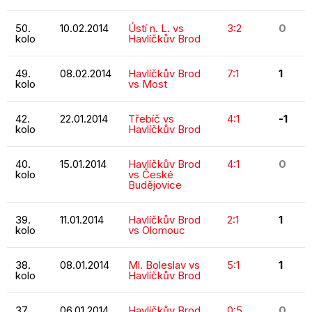
50.
10.02.2014
Ústí n. L. vs
3:2
0
kolo
Havlíčkův Brod
49.
08.02.2014
Havlíčkův Brod
7:1
1
kolo
vs Most
42.
22.01.2014
Třebíč vs
4:1
-1
kolo
Havlíčkův Brod
40.
15.01.2014
Havlíčkův Brod
4:1
0
kolo
vs České
Budějovice
39.
11.01.2014
Havlíčkův Brod
2:1
1
kolo
vs Olomouc
38.
08.01.2014
Ml. Boleslav vs
5:1
1
kolo
Havlíčkův Brod
37.
06.01.2014
Havlíčkův Brod
0:5
0