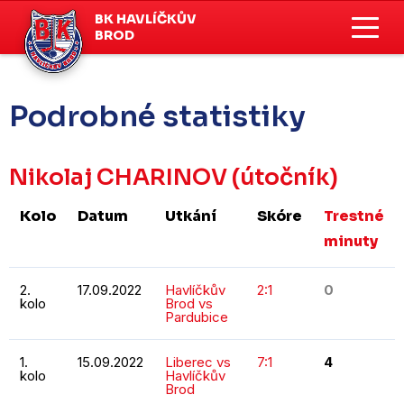
BK HAVLÍČKŮV
BROD
Podrobné statistiky
Nikolaj CHARINOV
(útočník)
Kolo
Datum
Utkání
Skóre
Trestné
minuty
2.
17.09.2022
Havlíčkův
2:1
0
kolo
Brod vs
Pardubice
1.
15.09.2022
Liberec vs
7:1
4
kolo
Havlíčkův
Brod