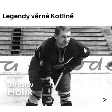
Legendy věrné Kotlině
ÚTOČNÍK
Jaroslav
Holík