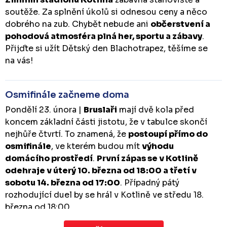
soutěže. Za splnění úkolů si odnesou ceny a něco
dobrého na zub. Chybět nebude ani
občerstvení a
pohodová atmosféra plná her, sportu a zábavy
.
Přijďte si užít Dětský den Blachotrapez, těšíme se
na vás!
Osmifinále začneme doma
Pondělí 23. února |
Bruslaři
mají dvě kola před
koncem základní části jistotu, že v tabulce skončí
nejhůře čtvrtí. To znamená, že
postoupí přímo do
osmifinále
, ve kterém budou mít
výhodu
domácího prostředí
.
První zápas se v Kotlině
odehraje v úterý 10. března od 18:00 a třetí v
sobotu 14. března od 17:00
. Případný pátý
rozhodující duel by se hrál v Kotlině ve středu 18.
března od 18:00.