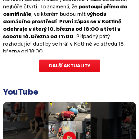
nejhůře čtvrtí. To znamená, že
postoupí přímo do
osmifinále
, ve kterém budou mít
výhodu
domácího prostředí
.
První zápas se v Kotlině
odehraje v úterý 10. března od 18:00 a třetí v
sobotu 14. března od 17:00
. Případný pátý
rozhodující duel by se hrál v Kotlině ve středu 18.
března od 18:00.
DALŠÍ AKTUALITY
Zápas dorostu je odložen
Čtvrtek 29. ledna |
Utkání dorostu v Šumperku,
které se mělo odehrát v pátek 30. ledna ve 14:15,
je
YouTube
odloženo!
Odehraje se v náhradním termínu, o
kterém se bude jednat.
Náhradní termín 32. kola
Úterý 27. ledna |
Utkání 32. kola v Písku
, které se