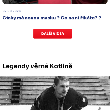
termínu, Bruslaři se s Ústím nad Labem utkají doma
v Kotlině ve středu 26. listopadu od 18:00
.
07.08.2026
Cinky má novou masku ? Co na ni říkáte? ?
DALŠÍ VIDEA
Legendy věrné Kotlině