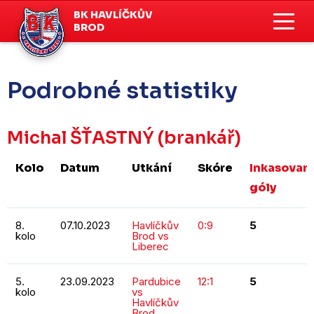
BK HAVLÍČKŮV
BROD
Podrobné statistiky
Michal ŠŤASTNÝ
(brankář)
Kolo
Datum
Utkání
Skóre
Inkasovan
góly
8.
07.10.2023
Havlíčkův
0:9
5
kolo
Brod vs
Liberec
5.
23.09.2023
Pardubice
12:1
5
kolo
vs
Havlíčkův
Brod