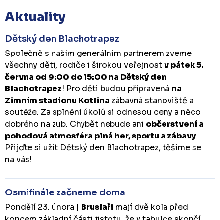
Aktuality
Dětský den Blachotrapez
Společně s naším generálním partnerem zveme
všechny děti, rodiče i širokou veřejnost
v pátek 5.
června od 9:00 do 15:00 na Dětský den
Blachotrapez
! Pro děti budou připravená
na
Zimním stadionu Kotlina
zábavná stanoviště a
soutěže. Za splnění úkolů si odnesou ceny a něco
dobrého na zub. Chybět nebude ani
občerstvení a
pohodová atmosféra plná her, sportu a zábavy
.
Přijďte si užít Dětský den Blachotrapez, těšíme se
na vás!
Osmifinále začneme doma
Pondělí 23. února |
Bruslaři
mají dvě kola před
koncem základní části jistotu, že v tabulce skončí