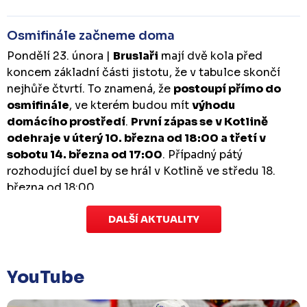
Osmifinále začneme doma
Pondělí 23. února |
Bruslaři
mají dvě kola před
koncem základní části jistotu, že v tabulce skončí
nejhůře čtvrtí. To znamená, že
postoupí přímo do
osmifinále
, ve kterém budou mít
výhodu
domácího prostředí
.
První zápas se v Kotlině
odehraje v úterý 10. března od 18:00 a třetí v
sobotu 14. března od 17:00
. Případný pátý
rozhodující duel by se hrál v Kotlině ve středu 18.
března od 18:00.
DALŠÍ AKTUALITY
Zápas dorostu je odložen
Čtvrtek 29. ledna |
Utkání dorostu v Šumperku,
které se mělo odehrát v pátek 30. ledna ve 14:15,
je
YouTube
odloženo!
Odehraje se v náhradním termínu, o
kterém se bude jednat.