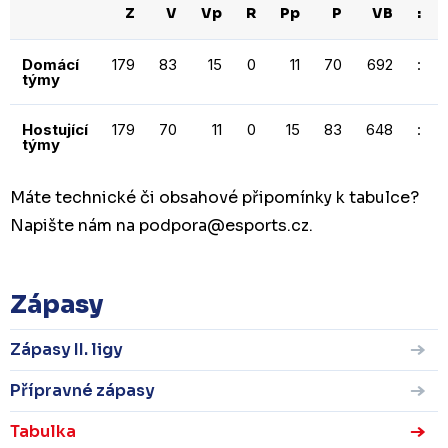
Z
V
Vp
R
Pp
P
VB
:
Domácí
179
83
15
0
11
70
692
:
týmy
Hostující
179
70
11
0
15
83
648
:
týmy
Máte technické či obsahové připomínky k tabulce?
Napište nám na podpora
@esports.cz.
Zápasy
Zápasy II. ligy
Přípravné zápasy
Tabulka