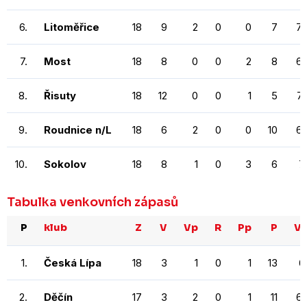
6.
Litoměřice
18
9
2
0
0
7
7
7.
Most
18
8
0
0
2
8
6
8.
Řisuty
18
12
0
0
1
5
7
9.
Roudnice n/L
18
6
2
0
0
10
6
10.
Sokolov
18
8
1
0
3
6
7
Tabulka venkovních zápasů
P
klub
Z
V
Vp
R
Pp
P
V
1.
Česká Lípa
18
3
1
0
1
13
6
2.
Děčín
17
3
2
0
1
11
6