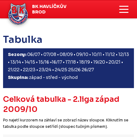
BK HAVLÍČKŮV
BROD
Tabulka
Sezony:
06/07
•
07/08
•
08/09
•
09/10
•
10/11
•
11/12
•
12/13
•
13/14
•
14/15
•
15/16
•
16/17
•
17/18
•
18/19
•
19/20
•
20/21
•
21/22
•
22/23
•
23/24
•
24/25
25/26
26/27
Skupina:
západ
-
střed
-
východ
Celková tabulka - 2.liga západ
2009/10
Po najetí kurzorem na záhlaví se zobrazí název sloupce. Kliknutím se
tabulka podle sloupce setřídí (sloupec tučným písmem).