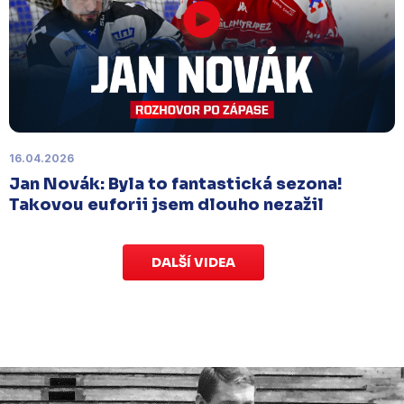
Náhradní termín 15. kola
Úterý 18. listopadu |
Utkání 15. kola proti Ústí nad
Labem
, které se mělo původně odehrát 15.
listopadu, bylo z důvodu marodky Slovanu
odloženo
. Kluby se domluvily na náhradním
termínu, Bruslaři se s Ústím nad Labem utkají doma
v Kotlině ve středu 26. listopadu od 18:00
.
16.04.2026
Jan Novák: Byla to fantastická sezona!
Takovou euforii jsem dlouho nezažil
DALŠÍ VIDEA