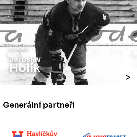
ÚTOČNÍK
Jaroslav
Holík
Generální partneři