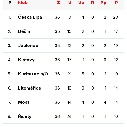
P
klub
Z
V
Vp
R
Pp
P
1.
Česká Lípa
36
7
4
0
2
23
2.
Děčín
35
15
2
0
1
17
3.
Jablonec
35
12
2
0
2
19
4.
Klatovy
36
17
1
0
6
12
5.
Klášterec n/O
36
21
5
0
1
9
1
6.
Litoměřice
36
18
3
0
1
14
1
7.
Most
36
14
4
0
4
14
8.
Řisuty
36
24
1
0
1
10
1