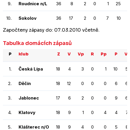
9.
Roudnice n/L
36
8
2
0
1
25
1
10.
Sokolov
36
17
2
0
7
10
1
Započteny zápasy do: 07.03.2010 včetně.
Tabulka domácích zápasů
P
klub
Z
V
Vp
R
Pp
P
V
1.
Česká Lípa
18
4
3
0
1
10
5
2.
Děčín
18
12
0
0
0
6
6
3.
Jablonec
17
6
2
0
0
9
6
4.
Klatovy
18
9
1
0
4
4
7
5.
Klášterec n/O
18
9
4
0
0
5
8