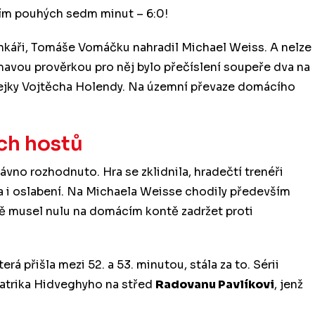
cím pouhých sedm minut – 6:0!
ankáři, Tomáše Vomáčku nahradil Michael Weiss. A nelze
jímavou prověrkou pro něj bylo přečíslení soupeře dva na
ejky Vojtěcha Holendy. Na územní převaze domácího
ěch hostů
 dávno rozhodnuto. Hra se zklidnila, hradečtí trenéři
la i oslabení. Na Michaela Weisse chodily především
tě musel nulu na domácím kontě zadržet proti
rá přišla mezi 52. a 53. minutou, stála za to. Sérii
Patrika Hidveghyho na střed
Radovanu Pavlíkovi
, jenž