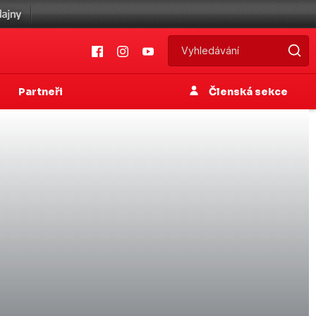
Partneři
Členská sekce