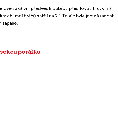
elové za chvíli předvedli dobrou přesilovou hru, v níž
krz chumel hráčů snížil na 7:1. To ale byla jediná radost
m zápase.
vysokou porážku