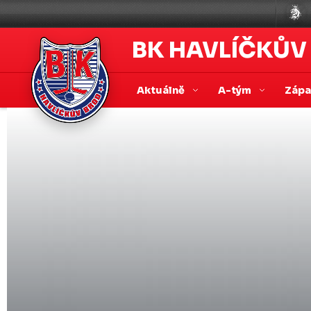
BK HAVLÍČKŮV
Aktuálně
A-tým
Záp