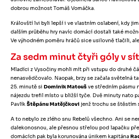
dobrou možnost Tomáš Vomáčka.
Královští lvi byli lepší i ve vlastním oslabení, kdy 
dalším průběhu hry navíc domácí dostali také možn
Ve výhodném poměru hráčů sice usilovně tlačili, ale
Za sedm minut čtyři góly v sí
Mladíci z Vysočiny mohli mít při vstupu do druhé čás
nenasvědčovalo. Naopak, brzy se začala světelná tab
25. minutě si
Dominik Matouš
ve středním pásmu n
nájezdu trefil místo u bližší tyče. Dvě minuty nato p
Pavlík
Štěpánu Matějčkovi
jenž trochu se štěstím 
A to nebylo ze zlého snu Rebelů všechno. Ani se ne
dalekonosnou, ale přesnou střelou pod lapačku př
domácích pak byla korunována únikem kapitána
Ra