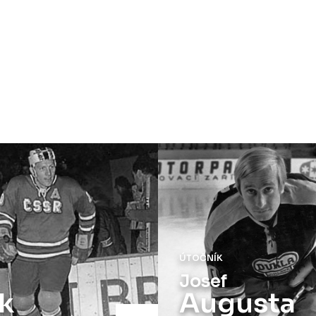
ÚTOČNÍK
Josef
k
Augusta