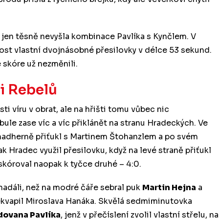
jim jen těsně nevyšla kombinace Pavlíka s Kynčlem. V
ost vlastní dvojnásobné přesilovky v délce 53 sekund.
 skóre už nezměnili.
ti Rebelů
ti víru v obrat, ale na hřišti tomu vůbec nic
ule zase víc a víc přiklánět na stranu Hradeckých. Ve
adherně přiťukl s Martinem Štohanzlem a po svém
ak Hradec využil přesilovku, když na levé straně přiťukl
skóroval naopak k tyčce druhé – 4:0.
nadáli, než na modré čáře sebral puk
Martin Hejna
a
ekvapil Miroslava Hanáka. Skvělá sedmiminutovka
dovana Pavlíka
, jenž v přečíslení zvolil vlastní střelu, na