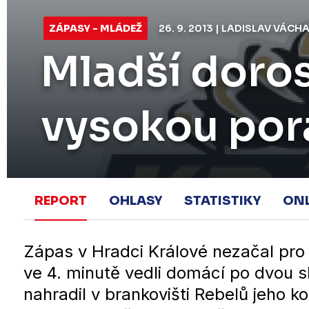
ZÁPASY - MLÁDEŽ
26. 9. 2013 | LADISLAV VÁCH
Mladší doros
vysokou por
REPORT
OHLASY
STATISTIKY
ON
Zápas v Hradci Králové nezačal pro
ve 4. minutě vedli domácí po dvou 
nahradil v brankovišti Rebelů jeho k