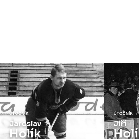
ÚTOČNÍK
ÚTOČNÍK
Jaroslav
Jiří
Holík
Holí