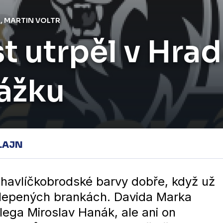
A, MARTIN VOLTR
t utrpěl v Hrad
ážku
LAJN
 havlíčkobrodské barvy dobře, když už
slepených brankách. Davida Marka
olega Miroslav Hanák, ale ani on