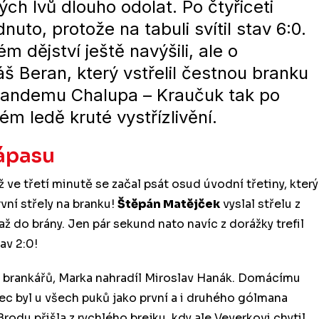
ch lvů dlouho odolat. Po čtyřiceti
uto, protože na tabuli svítil stav 6:0.
 dějství ještě navýšili, ale o
 Beran, který vstřelil čestnou branku
tandemu Chalupa – Kraučuk tak po
m ledě kruté vystřízlivění.
ápasu
 ve třetí minutě se začal psát osud úvodní třetiny, který
vní střely na branku!
Štěpán Matějček
vyslal střelu z
ž do brány. Jen pár sekund nato navíc z dorážky trefil
tav 2:0!
m brankářů, Marka nahradíl Miroslav Hanák. Domácímu
ec byl u všech puků jako první a i druhého gólmana
odu přišla z rychlého brejku, kdy ale Veverkovi chytil