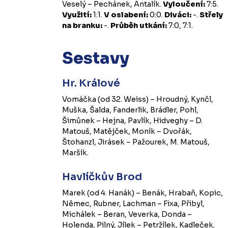
Veselý – Pechánek, Antalík.
Vyloučení:
7:5.
Využití:
1:1.
V oslabení:
0:0.
Diváci:
-.
Střely
na branku:
-.
Průběh utkání:
7:0, 7:1.
Sestavy
Hr. Králové
Vomáčka (od 32. Weiss) – Hroudný, Kynčl,
Muška, Šalda, Fanderlik, Brádler, Pohl,
Šimůnek – Hejna, Pavlík, Hidveghy – D.
Matouš, Matějček, Moník – Dvořák,
Štohanzl, Jirásek – Pažourek, M. Matouš,
Maršík.
Havlíčkův Brod
Marek (od 4. Hanák) – Benák, Hrabaň, Kopic,
Němec, Rubner, Lachman – Fixa, Přibyl,
Michálek – Beran, Veverka, Donda –
Holenda, Pilný, Jílek – Petržílek, Kadleček.