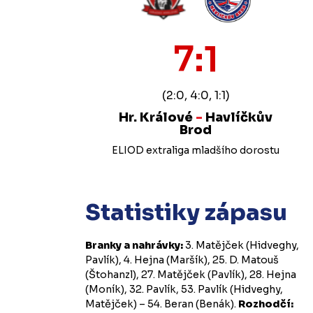
7:1
(2:0, 4:0, 1:1)
Hr. Králové
-
Havlíčkův
Brod
ELIOD extraliga mladšího dorostu
Statistiky zápasu
Branky a nahrávky:
3. Matějček (Hidveghy,
Pavlík), 4. Hejna (Maršík), 25. D. Matouš
(Štohanzl), 27. Matějček (Pavlík), 28. Hejna
(Moník), 32. Pavlík, 53. Pavlík (Hidveghy,
Matějček) – 54. Beran (Benák).
Rozhodčí: