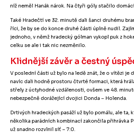
níž neměl Hanák nárok. Na čtyři góly stačilo domá
Také Hradečtí ve 32. minutě dali šanci druhému br
říci, že by se do konce druhé části úplně nudil. Za
jednoho, v němž hradecký gólman vykopl puk z hok
celku se ale i tak nic nezměnilo.
Klidnější závěr a čestný úsp
V poslední části už bylo na ledě znát, že o vítězi je
navíc dali hodně prostoru čtvrté formaci, která hrá
střely z úctyhodné vzdálenosti, ovšem ve 48. minu
nebezpečně dorážející dvojici Donda – Holenda.
Drtivých hradeckých pasáží už bylo pomálu, ale ta, kte
několika parádních kombinací zakončila přihrávka 
už snadno rozvlnil síť – 7:0.