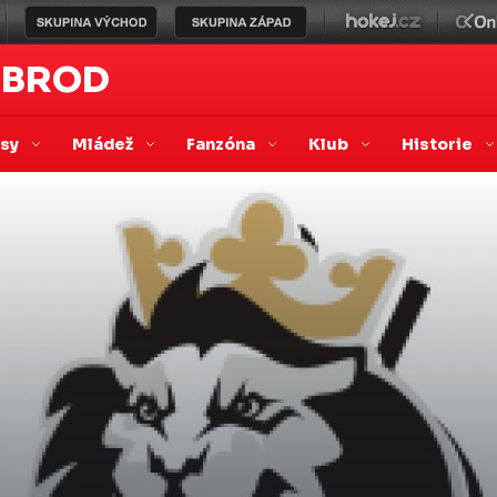
 BROD
asy
Mládež
Fanzóna
Klub
Historie