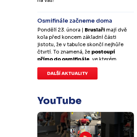
na vás!
Osmifinále začneme doma
Pondělí 23. února |
Bruslaři
mají dvě
kola před koncem základní části
jistotu, že v tabulce skončí nejhůře
čtvrtí. To znamená, že
postoupí
přímo do osmifinále
, ve kterém
budou mít
výhodu domácího
prostředí
DALŠÍ AKTUALITY
.
První zápas se v Kotlině
odehraje v úterý 10. března od
18:00 a třetí v sobotu 14. března od
17:00
. Případný pátý rozhodující
YouTube
duel by se hrál v Kotlině ve středu 18.
března od 18:00.
Zápas dorostu je odložen