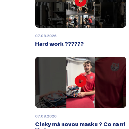
Čtvrtek 29. ledna |
Utkání dorostu v
Šumperku,
které se mělo odehrát v
pátek 30. ledna ve 14:15,
je
odloženo!
Odehraje se v náhradním
termínu, o kterém se bude jednat.
07.08.2026
Hard work ??????
Náhradní termín 32. kola
Úterý 27. ledna |
Utkání 32. kola v
Písku
, které se mělo původně
odehrát 31. ledna, bylo z důvodu
marodky Králů
odloženo
. Kluby se
domluvily na náhradním termínu,
Bruslaři se s Pískem utkají venku
v
pondělí 16. února od 18:00
.
07.08.2026
Charitativní aukce
Cinky má novou masku ? Co na ni
Sobota 3. ledna | Vydražte si na