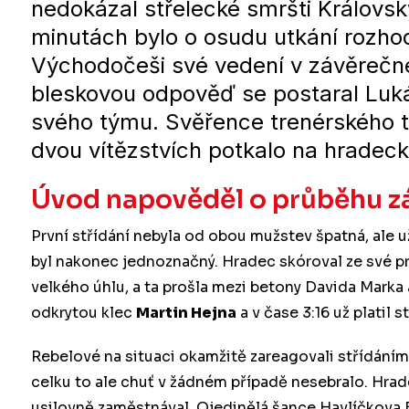
nedokázal střelecké smršti Královský
minutách bylo o osudu utkání rozhodn
Východočeši své vedení v závěrečném
bleskovou odpověď se postaral Lukáš
svého týmu. Svěřence trenérského 
dvou vítězstvích potkalo na hradecké
Úvod napověděl o průběhu z
První střídání nebyla od obou mužstev špatná, ale už
byl nakonec jednoznačný. Hradec skóroval ze své pr
velkého úhlu, a ta prošla mezi betony Davida Marka a
odkrytou klec
Martin Hejna
a v čase 3:16 už platil s
Rebelové na situaci okamžitě zareagovali střídání
celku to ale chuť v žádném případě nesebralo. Hrad
usilovně zaměstnával. Ojedinělá šance Havlíčkova Br