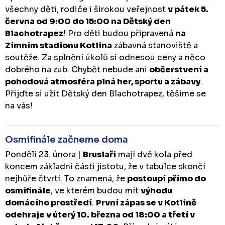
všechny děti, rodiče i širokou veřejnost
v pátek 5.
června od 9:00 do 15:00 na Dětský den
Blachotrapez
! Pro děti budou připravená
na
Zimním stadionu Kotlina
zábavná stanoviště a
soutěže. Za splnění úkolů si odnesou ceny a něco
dobrého na zub. Chybět nebude ani
občerstvení a
pohodová atmosféra plná her, sportu a zábavy
.
Přijďte si užít Dětský den Blachotrapez, těšíme se
na vás!
Osmifinále začneme doma
Pondělí 23. února |
Bruslaři
mají dvě kola před
koncem základní části jistotu, že v tabulce skončí
nejhůře čtvrtí. To znamená, že
postoupí přímo do
osmifinále
, ve kterém budou mít
výhodu
domácího prostředí
.
První zápas se v Kotlině
odehraje v úterý 10. března od 18:00 a třetí v