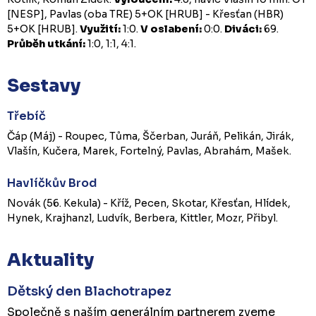
[NESP], Pavlas (oba TRE) 5+OK [HRUB] - Křesťan (HBR)
5+OK [HRUB].
Využití:
1:0.
V oslabení:
0:0.
Diváci:
69.
Průběh utkání:
1:0, 1:1, 4:1.
Sestavy
Třebíč
Čáp (Máj) - Roupec, Tůma, Ščerban, Juráň, Pelikán, Jirák,
Vlašín, Kučera, Marek, Fortelný, Pavlas, Abrahám, Mašek.
Havlíčkův Brod
Novák (56. Kekula) - Kříž, Pecen, Skotar, Křesťan, Hlídek,
Hynek, Krajhanzl, Ludvík, Berbera, Kittler, Mozr, Přibyl.
Aktuality
Dětský den Blachotrapez
Společně s naším generálním partnerem zveme