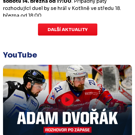
sobotu 14. března od 17:00
. Případný pátý
rozhodující duel by se hrál v Kotlině ve středu 18.
března od 18:00.
DALŠÍ AKTUALITY
Zápas dorostu je odložen
Čtvrtek 29. ledna |
Utkání dorostu v Šumperku,
které se mělo odehrát v pátek 30. ledna ve 14:15,
je
YouTube
odloženo!
Odehraje se v náhradním termínu, o
kterém se bude jednat.
Náhradní termín 32. kola
Úterý 27. ledna |
Utkání 32. kola v Písku
, které se
mělo původně odehrát 31. ledna, bylo z důvodu
marodky Králů
odloženo
. Kluby se domluvily na
náhradním termínu, Bruslaři se s Pískem utkají
venku
v pondělí 16. února od 18:00
.