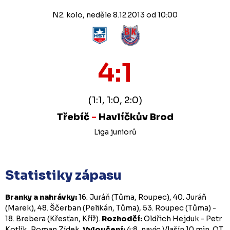
N2. kolo, neděle 8.12.2013 od 10:00
4:1
(1:1, 1:0, 2:0)
Třebíč
-
Havlíčkův Brod
Liga juniorů
Statistiky zápasu
Branky a nahrávky:
16. Juráň (Tůma, Roupec), 40. Juráň
(Marek), 48. Ščerban (Pelikán, Tůma), 53. Roupec (Tůma) -
18. Brebera (Křesťan, Kříž).
Rozhodčí:
Oldřich Hejduk - Petr
Kotlík, Roman Zídek.
Vyloučení:
4:8, navíc Vlašín 10 min. OT