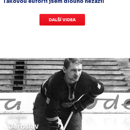
Takovou euforii jsem dlouho nezažil
DALŠÍ VIDEA
ÚTOČNÍK
Jiří