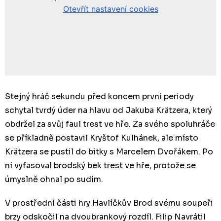
Stejný hráč sekundu před koncem první periody
schytal tvrdý úder na hlavu od Jakuba Krätzera, který
obdržel za svůj faul trest ve hře. Za svého spoluhráče
se příkladně postavil Kryštof Kulhánek, ale místo
Krätzera se pustil do bitky s Marcelem Dvořákem. Po
ní vyfasoval brodský bek trest ve hře, protože se
úmyslně ohnal po sudím.
V prostřední části hry Havlíčkův Brod svému soupeři
brzy odskočil na dvoubrankový rozdíl. Filip Navrátil