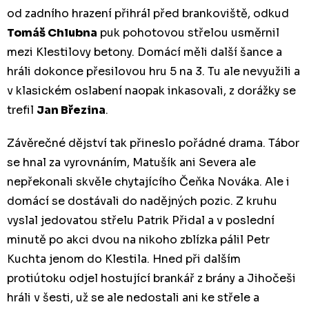
od zadního hrazení přihrál před brankoviště, odkud
Tomáš Chlubna
puk pohotovou střelou usměrnil
mezi Klestilovy betony. Domácí měli další šance a
hráli dokonce přesilovou hru 5 na 3. Tu ale nevyužili a
v klasickém oslabení naopak inkasovali, z dorážky se
trefil
Jan Březina
.
Závěrečné dějství tak přineslo pořádné drama. Tábor
se hnal za vyrovnáním, Matušík ani Severa ale
nepřekonali skvěle chytajícího Čeňka Nováka. Ale i
domácí se dostávali do nadějných pozic. Z kruhu
vyslal jedovatou střelu Patrik Přidal a v poslední
minutě po akci dvou na nikoho zblízka pálil Petr
Kuchta jenom do Klestila. Hned při dalším
protiútoku odjel hostující brankář z brány a Jihočeši
hráli v šesti, už se ale nedostali ani ke střele a