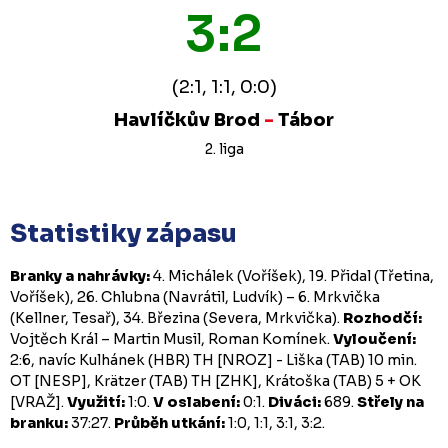
3:2
(2:1, 1:1, 0:0)
Havlíčkův Brod
-
Tábor
2. liga
Statistiky zápasu
Branky a nahrávky:
4. Michálek (Voříšek), 19. Přidal (Třetina,
Voříšek), 26. Chlubna (Navrátil, Ludvík) – 6. Mrkvička
(Kellner, Tesař), 34. Březina (Severa, Mrkvička).
Rozhodčí:
Vojtěch Král – Martin Musil, Roman Komínek.
Vyloučení:
2:6, navíc Kulhánek (HBR) TH [NROZ] - Liška (TAB) 10 min.
OT [NESP], Krätzer (TAB) TH [ZHK], Krátoška (TAB) 5 + OK
[VRAŽ].
Využití:
1:0.
V oslabení:
0:1.
Diváci:
689.
Střely na
branku:
37:27.
Průběh utkání:
1:0, 1:1, 3:1, 3:2.