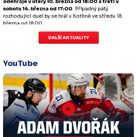
odehraje v úterý 10. března od 18:00 a třetí v
sobotu 14. března od 17:00
. Případný pátý
rozhodující duel by se hrál v Kotlině ve středu 18.
března od 18:00.
DALŠÍ AKTUALITY
Zápas dorostu je odložen
Čtvrtek 29. ledna |
Utkání dorostu v Šumperku,
které se mělo odehrát v pátek 30. ledna ve 14:15,
je
YouTube
odloženo!
Odehraje se v náhradním termínu, o
kterém se bude jednat.
Náhradní termín 32. kola
Úterý 27. ledna |
Utkání 32. kola v Písku
, které se
mělo původně odehrát 31. ledna, bylo z důvodu
marodky Králů
odloženo
. Kluby se domluvily na
náhradním termínu, Bruslaři se s Pískem utkají
venku
v pondělí 16. února od 18:00
.