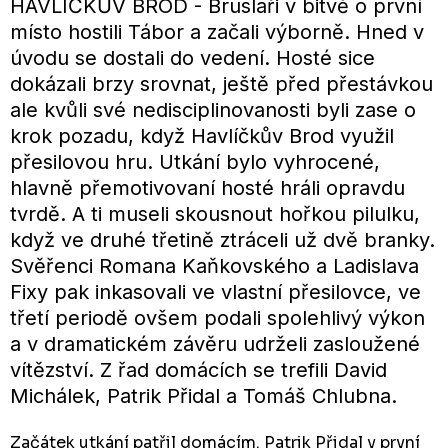
HAVLÍČKŮV BROD - Bruslaři v bitvě o první
místo hostili Tábor a začali výborně. Hned v
úvodu se dostali do vedení. Hosté sice
dokázali brzy srovnat, ještě před přestávkou
ale kvůli své nedisciplinovanosti byli zase o
krok pozadu, když Havlíčkův Brod využil
přesilovou hru. Utkání bylo vyhrocené,
hlavně přemotivovaní hosté hráli opravdu
tvrdě. A ti museli skousnout hořkou pilulku,
když ve druhé třetině ztráceli už dvě branky.
Svěřenci Romana Kaňkovského a Ladislava
Fixy pak inkasovali ve vlastní přesilovce, ve
třetí periodě ovšem podali spolehlivý výkon
a v dramatickém závěru udrželi zasloužené
vítězství. Z řad domácích se trefili David
Michálek, Patrik Přidal a Tomáš Chlubna.
Začátek utkání patřil domácím. Patrik Přidal v první