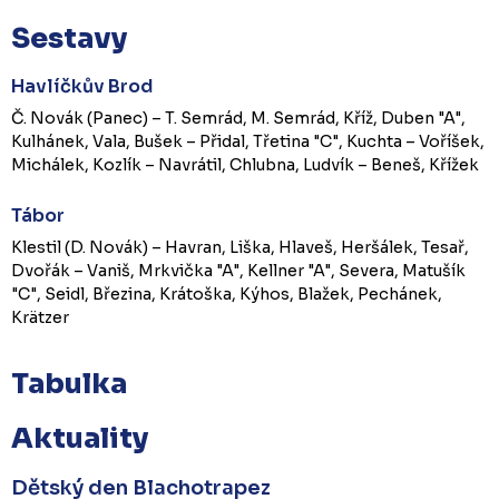
Sestavy
Havlíčkův Brod
Č. Novák (Panec) – T. Semrád, M. Semrád, Kříž, Duben "A",
Kulhánek, Vala, Bušek – Přidal, Třetina "C", Kuchta – Voříšek,
Michálek, Kozlík – Navrátil, Chlubna, Ludvík – Beneš, Křížek
Tábor
Klestil (D. Novák) – Havran, Liška, Hlaveš, Heršálek, Tesař,
Dvořák – Vaniš, Mrkvička "A", Kellner "A", Severa, Matušík
"C", Seidl, Březina, Krátoška, Kýhos, Blažek, Pechánek,
Krätzer
Tabulka
Aktuality
Dětský den Blachotrapez