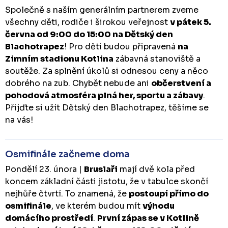
Společně s naším generálním partnerem zveme
všechny děti, rodiče i širokou veřejnost
v pátek 5.
června od 9:00 do 15:00 na Dětský den
Blachotrapez
! Pro děti budou připravená
na
Zimním stadionu Kotlina
zábavná stanoviště a
soutěže. Za splnění úkolů si odnesou ceny a něco
dobrého na zub. Chybět nebude ani
občerstvení a
pohodová atmosféra plná her, sportu a zábavy
.
Přijďte si užít Dětský den Blachotrapez, těšíme se
na vás!
Osmifinále začneme doma
Pondělí 23. února |
Bruslaři
mají dvě kola před
koncem základní části jistotu, že v tabulce skončí
nejhůře čtvrtí. To znamená, že
postoupí přímo do
osmifinále
, ve kterém budou mít
výhodu
domácího prostředí
.
První zápas se v Kotlině