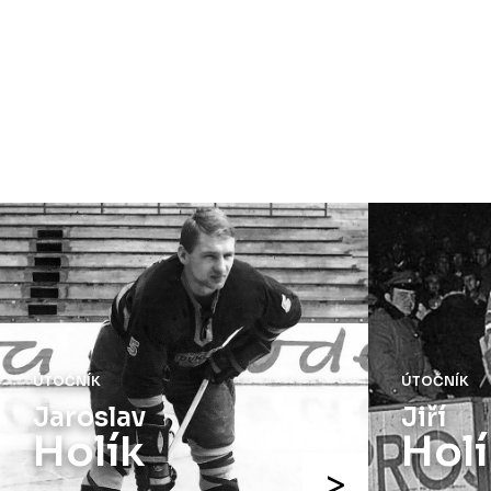
ÚTOČNÍK
ÚTOČNÍK
Jiří
Josef
Holík
Aug