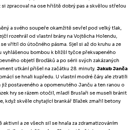
ž si zpracoval na ose hřiště dobrý pas a skvělou střelou
něný a svého soupeře okamžitě sevřel pod velký tlak,
ejčí rozehrál od vlastní brány na Vojtěcha Holendu,
 se vřítil do útočného pásma. Sjel si až do kruhu a ze
vou vyhlášenou bombou k bližší tyčce překvapeného
pevného objetí Broďáků a po sérii svých zakázaných
ment utkání přišel na začátku 28. minuty.
Jakub Janča
mácí se hnali kupředu. U vlastní modré čáry ale ztratili
a již postaveného a opomenutého Janču a ten ranou o
 hry se rázem otočil, mladí Bruslaři se museli bránit
e, když skvěle chytající brankář Blažek zmařil betony
 aktivní a ze všech sil se hnala za zdramatizováním