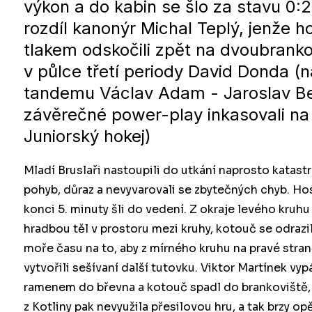
výkon a do kabin se šlo za stavu 0:2.
rozdíl kanonýr Michal Teplý, jenže h
tlakem odskočili zpět na dvoubrankov
v půlce třetí periody David Donda (
tandemu Václav Adam - Jaroslav Ben
závěrečné power-play inkasovali na
Juniorský hokej)
Mladí Bruslaři nastoupili do utkání naprosto katastr
pohyb, důraz a nevyvarovali se zbytečných chyb. Ho
konci 5. minuty šli do vedení. Z okraje levého kruhu
hradbou těl v prostoru mezi kruhy, kotouč se odraz
moře času na to, aby z mírného kruhu na pravé straně
vytvořili sešívaní další tutovku. Viktor Martínek vyp
ramenem do břevna a kotouč spadl do brankoviště, 
z Kotliny pak nevyužila přesilovou hru, a tak brzy op