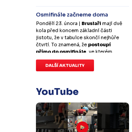
Osmifinále začneme doma
Pondělí 23. února |
Bruslaři
mají dvě
kola před koncem základní části
jistotu, že v tabulce skončí nejhůře
čtvrtí. To znamená, že
postoupí
přímo do osmifinále
, ve kterém
budou mít
výhodu domácího
prostředí
DALŠÍ AKTUALITY
.
První zápas se v Kotlině
odehraje v úterý 10. března od
18:00 a třetí v sobotu 14. března od
17:00
. Případný pátý rozhodující
YouTube
duel by se hrál v Kotlině ve středu 18.
března od 18:00.
Zápas dorostu je odložen
Čtvrtek 29. ledna |
Utkání dorostu v