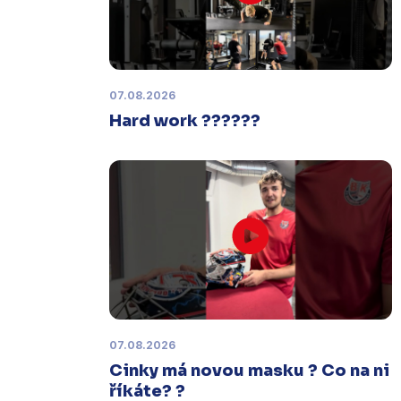
Šumperku,
které se mělo odehrát v
pátek 30. ledna ve 14:15,
je
odloženo!
Odehraje se v náhradním
termínu, o kterém se bude jednat.
07.08.2026
Hard work ??????
Náhradní termín 32. kola
Úterý 27. ledna |
Utkání 32. kola v
Písku
, které se mělo původně
odehrát 31. ledna, bylo z důvodu
marodky Králů
odloženo
. Kluby se
domluvily na náhradním termínu,
Bruslaři se s Pískem utkají venku
v
pondělí 16. února od 18:00
.
07.08.2026
Charitativní aukce
Cinky má novou masku ? Co na ni
Sobota 3. ledna | Vydražte si na
říkáte? ?