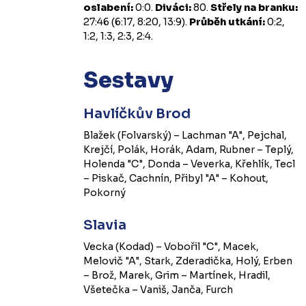
oslabení:
0:0.
Diváci:
80.
Střely na branku:
27:46 (6:17, 8:20, 13:9).
Průběh utkání:
0:2,
1:2, 1:3, 2:3, 2:4.
Sestavy
Havlíčkův Brod
Blažek (Folvarský) – Lachman "A", Pejchal,
Krejčí, Polák, Horák, Adam, Rubner – Teplý,
Holenda "C", Donda – Veverka, Křehlík, Tecl
– Piskač, Cachnín, Přibyl "A" – Kohout,
Pokorný
Slavia
Vecka (Kodad) – Vobořil "C", Macek,
Melovič "A", Stark, Zderadička, Holý, Erben
– Brož, Marek, Grim – Martínek, Hradil,
Všetečka – Vaniš, Janča, Furch