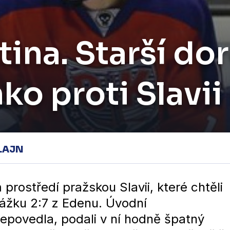
etina. Starší do
o proti Slavii
LAJN
 prostředí pražskou Slavii, které chtěli
rážku 2:7 z Edenu. Úvodní
epovedla, podali v ní hodně špatný