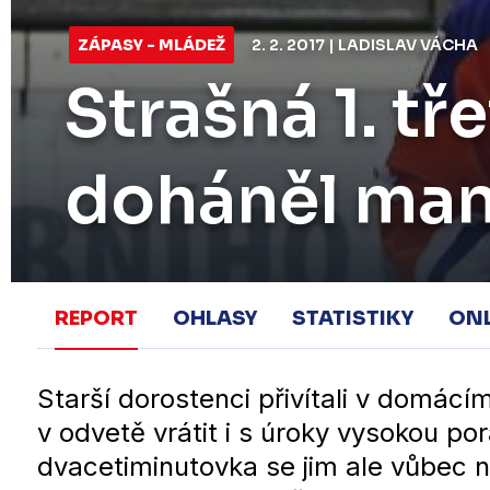
ZÁPASY - MLÁDEŽ
2. 2. 2017 | LADISLAV VÁCHA
Strašná 1. tř
doháněl mank
REPORT
OHLASY
STATISTIKY
ON
Starší dorostenci přivítali v domácím
v odvetě vrátit i s úroky vysokou po
dvacetiminutovka se jim ale vůbec n