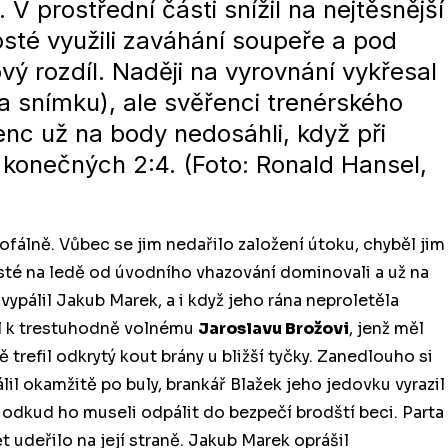
 V prostřední části snížil na nejtěsnější
osté využili zaváhání soupeře a pod
ý rozdíl. Naději na vyrovnání vykřesal
na snímku), ale svěřenci trenérského
c už na body nedosáhli, když při
 konečných 2:4. (Foto: Ronald Hansel,
ofálně. Vůbec se jim nedařilo založení útoku, chyběl jim
sté na ledě od úvodního vhazování dominovali a už na
 vypálil Jakub Marek, a i když jeho rána neproletěla
il k trestuhodně volnému
Jaroslavu Brožovi
, jenž měl
 trefil odkrytý kout brány u bližší tyčky. Zanedlouho si
álil okamžitě po buly, brankář Blažek jeho jedovku vyrazil
odkud ho museli odpálit do bezpečí brodští beci. Parta
ět udeřilo na její straně. Jakub Marek oprášil