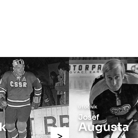
OBRÁNCE
Milan
usta
Chalupa