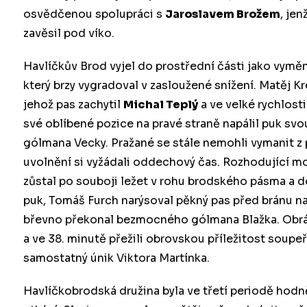
osvědčenou spolupráci s
Jaroslavem Brožem
, jen
zavěsil pod víko.
Havlíčkův Brod vyjel do prostřední části jako vymě
který brzy vygradoval v zasloužené snížení. Matěj Kr
jehož pas zachytil
Michal Teplý
a ve velké rychlosti
své oblíbené pozice na pravé straně napálil puk s
gólmana Vecky. Pražané se stále nemohli vymanit z 
uvolnění si vyžádali oddechový čas. Rozhodující mo
zůstal po souboji ležet v rohu brodského pásma a do
puk, Tomáš Furch narýsoval pěkný pas před bránu n
břevno překonal bezmocného gólmana Blažka. Obrázek
a ve 38. minutě přežili obrovskou příležitost soupeř
samostatný únik Viktora Martínka.
Havlíčkobrodská družina byla ve třetí periodě hodně