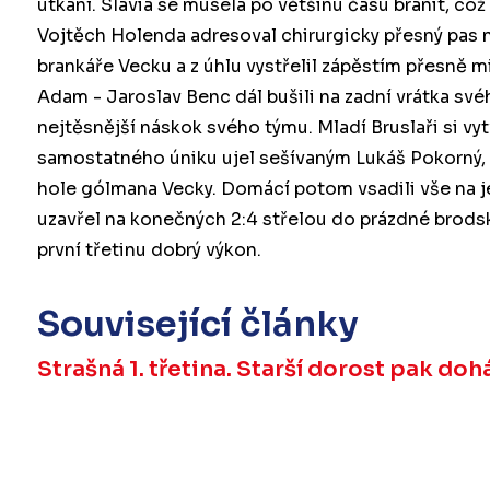
utkání. Slavia se musela po většinu času bránit, což 
Vojtěch Holenda adresoval chirurgicky přesný pas 
brankáře Vecku a z úhlu vystřelil zápěstím přesně
Adam - Jaroslav Benc dál bušili na zadní vrátka sv
nejtěsnější náskok svého týmu. Mladí Bruslaři si vyt
samostatného úniku ujel sešívaným Lukáš Pokorný, je
hole gólmana Vecky. Domácí potom vsadili vše na jed
uzavřel na konečných 2:4 střelou do prázdné brods
první třetinu dobrý výkon.
Související články
Strašná 1. třetina. Starší dorost pak do