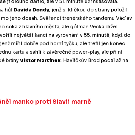
se jí dlouho dařilo, ale v 51. minutě už inkasovala.
na hůl
Davida Dondy
, jenž si kličkou do strany položil
 mimo jeho dosah. Svěřenci trenérského tandemu Václav
ého soka z hlavního města, ale gólman Vecka držel
vořili největší šanci na vyrovnání v 55. minutě, když do
nž mířil dobře pod horní tyčku, ale trefil jen konec
nu kartu a sáhli k závěrečné power-play, ale při ní
ké brány
Viktor Martínek
. Havlíčkův Brod podal až na
háněl manko proti Slavii marně