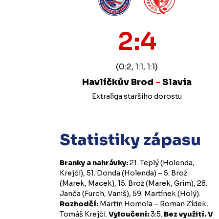
2:4
(0:2, 1:1, 1:1)
Havlíčkův Brod
-
Slavia
Extraliga staršího dorostu
Statistiky zápasu
Branky a nahrávky:
21. Teplý (Holenda,
Krejčí), 51. Donda (Holenda) – 5. Brož
(Marek, Macek), 15. Brož (Marek, Grim), 28.
Janča (Furch, Vaniš), 59. Martínek (Holý).
Rozhodčí:
Martin Homola – Roman Zídek,
Tomáš Krejčí.
Vyloučení:
3:5.
Bez využití.
V