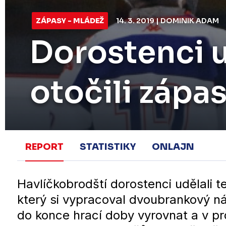
ZÁPASY - MLÁDEŽ
14. 3. 2019 | DOMINIK ADAM
Dorostenci u
otočili zápa
REPORT
STATISTIKY
ONLAJN
Havlíčkobrodští dorostenci udělali t
který si vypracoval dvoubrankový ná
do konce hrací doby vyrovnat a v 