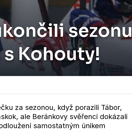
končili sezonu
s s Kohouty!
ečku za sezonou, když porazili Tábor,
skok, ale Beránkovy svěřenci dokázali
prodloužení samostatným únikem