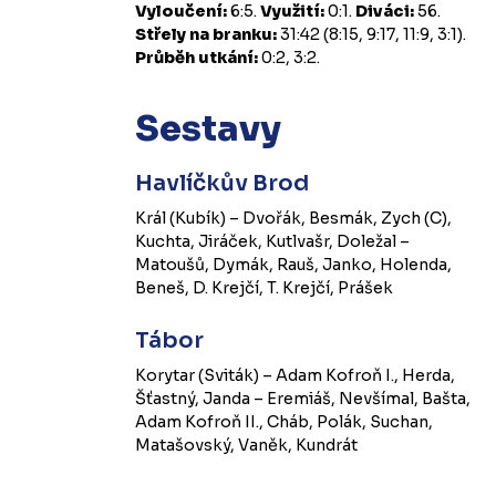
Vyloučení:
6:5.
Využití:
0:1.
Diváci:
56.
Střely na branku:
31:42 (8:15, 9:17, 11:9, 3:1).
Průběh utkání:
0:2, 3:2.
Sestavy
Havlíčkův Brod
Král (Kubík) – Dvořák, Besmák, Zych (C),
Kuchta, Jiráček, Kutlvašr, Doležal –
Matoušů, Dymák, Rauš, Janko, Holenda,
Beneš, D. Krejčí, T. Krejčí, Prášek
Tábor
Korytar (Sviták) – Adam Kofroň I., Herda,
Šťastný, Janda – Eremiáš, Nevšímal, Bašta,
Adam Kofroň II., Cháb, Polák, Suchan,
Matašovský, Vaněk, Kundrát