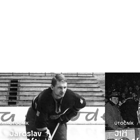
ÚTOČNÍK
Ú
Jiří
J