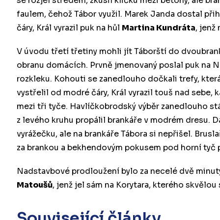
se rozjel středem, zkusil kličku mezi betony, ale bra
faulem, čehož Tábor využil. Marek Janda dostal při
čáry, Král vyrazil puk na hůl
Martina Kundráta
, jenž
V úvodu třetí třetiny mohli jít Táborští do dvoubr
obranu domácích. Prvně jmenovaný poslal puk na Nevší
rozkleku. Kohouti se zanedlouho dočkali trefy, kte
vystřelil od modré čáry, Král vyrazil touš nad sebe, 
mezi tři tyče. Havlíčkobrodský výběr zanedlouho st
z levého kruhu propálil brankáře v modrém dresu. Dav
vyrážečku, ale na brankáře Tábora si nepřišel. Brusl
za brankou a bekhendovým pokusem pod horní tyč p
Nadstavbové prodloužení bylo za necelé dvě minu
Matoušů
, jenž jel sám na Korytara, kterého skvělou
Související články