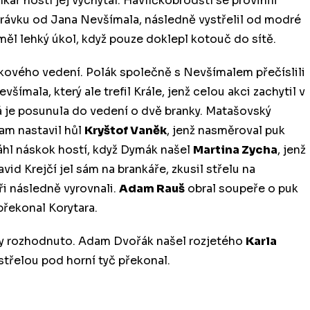
nkář hostí jej vychytal. Havlíčkobrodští se provinili
hrávku od Jana Nevšímala, následně vystřelil od modré
 měl lehký úkol, když pouze doklepl kotouč do sítě.
ankového vedení. Polák společně s Nevšímalem přečíslili
mala, který ale trefil Krále, jenž celou akci zachytil v
rá je posunula do vedení o dvě branky. Matašovský
kam nastavil hůl
Kryštof Vaněk
, jenž nasměroval puk
áhl náskok hostí, když Dymák našel
Martina Zycha
, jenž
id Krejčí jel sám na brankáře, zkusil střelu na
aři následně vyrovnali.
Adam Rauš
obral soupeře o puk
řekonal Korytara.
ty rozhodnuto. Adam Dvořák našel rozjetého
Karla
 střelou pod horní tyč překonal.