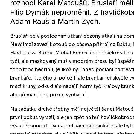
rozhodl Karel Matoušů. Bruslaři měli 
Filip Dymák neproměnil. Z havlíčkob
Adam Rauš a Martin Zych.
Bruslaři se v posledním utkání sezony utkali na do
Nevšímal zavezl kotouč do pásma přihrál na Baštu, k
Havlíčkova Brodu. Michal Beneš se proháčkoval do ú
tyči, ale maskovaný muž v modrém dresu byl úspěšně
toho moc nestihli, jelikož byli hned posláni na tres
brankáře, kterého si položil, ale brankář jej skvěl
mezi kruhy, odkud ale napálil horní tyč Královy brank
ale gólman jeho pokus vychytal.
Na začátku druhé třetiny měl největší šanci Matoušů
první pokus vyrazil, ale jen zpět na hůl havlíčkobrods
včas přesunout. Dymák jel sám na brankáře, ale byl f