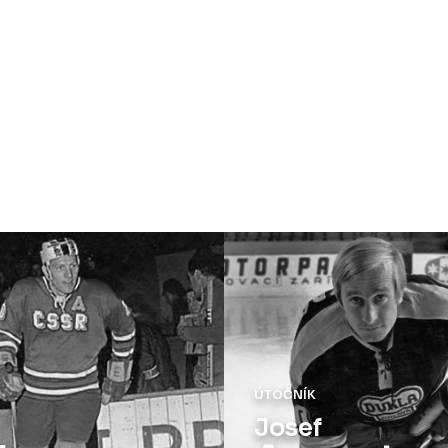
TOČNÍK
OBRÁNCE
osef
Milan