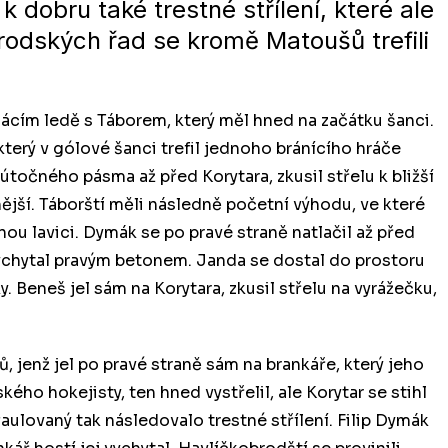
k dobru také trestné střílení, které ale
rodských řad se kromě Matoušů trefili
mácím ledě s Táborem, který měl hned na začátku šanci.
terý v gólové šanci trefil jednoho bránícího hráče
točného pásma až před Korytara, zkusil střelu k bližší
jší. Táborští měli následně početní výhodu, ve které
tnou lavici. Dymák se po pravé straně natlačil až před
e vychytal pravým betonem. Janda se dostal do prostoru
y. Beneš jel sám na Korytara, zkusil střelu na vyrážečku,
, jenž jel po pravé straně sám na brankáře, který jeho
kého hokejisty, ten hned vystřelil, ale Korytar se stihl
aulovaný tak následovalo trestné střílení. Filip Dymák