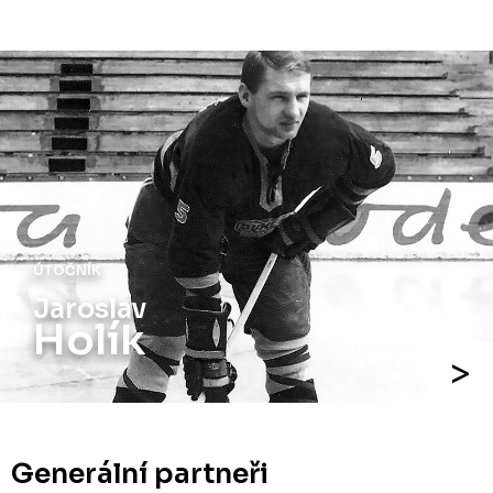
ÚTOČNÍK
Jiří
Holík
Generální partneři