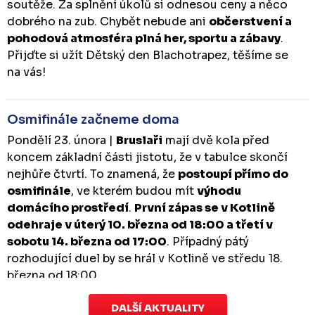
soutěže. Za splnění úkolů si odnesou ceny a něco
dobrého na zub. Chybět nebude ani
občerstvení a
pohodová atmosféra plná her, sportu a zábavy
.
Přijďte si užít Dětský den Blachotrapez, těšíme se
na vás!
Osmifinále začneme doma
Pondělí 23. února |
Bruslaři
mají dvě kola před
koncem základní části jistotu, že v tabulce skončí
nejhůře čtvrtí. To znamená, že
postoupí přímo do
osmifinále
, ve kterém budou mít
výhodu
domácího prostředí
.
První zápas se v Kotlině
odehraje v úterý 10. března od 18:00 a třetí v
sobotu 14. března od 17:00
. Případný pátý
rozhodující duel by se hrál v Kotlině ve středu 18.
března od 18:00.
DALŠÍ AKTUALITY