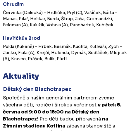
Chrudim
Červinka (Dalecká) – Hrdlička, Prýl (C), Vašíček, Bárta –
Macas, Pilař, Helikar, Burda, Štrup, Jaša, Gromandzki,
Felcman (A), Kalužík, Votava (A), Panchartek, Kubíček
Havlíčkův Brod
Pulda (Kukeně) – Hrbek, Besmák, Kuchta, Kutlvašr, Zych –
Janko, Fiala (A), Krejčí, Holenda, Dymák, Sedláček, Mlejnek
(A), Kravec, Prášek, Bulík, Pártl
Aktuality
Dětský den Blachotrapez
Společně s naším generálním partnerem zveme
všechny děti, rodiče i širokou veřejnost
v pátek 5.
června od 9:00 do 15:00 na Dětský den
Blachotrapez
! Pro děti budou připravená
na
Zimním stadionu Kotlina
zábavná stanoviště a