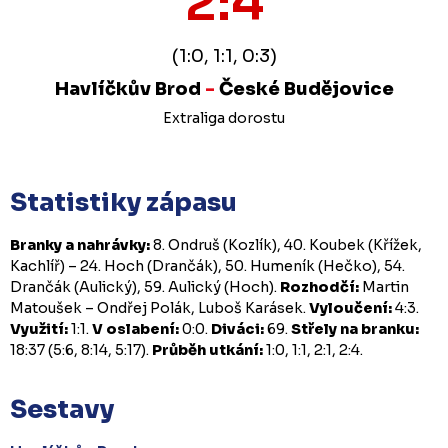
2:4
(1:0, 1:1, 0:3)
Havlíčkův Brod
-
České Budějovice
Extraliga dorostu
Statistiky zápasu
Branky a nahrávky:
8. Ondruš (Kozlík), 40. Koubek (Křížek,
Kachlíř) – 24. Hoch (Drančák), 50. Humeník (Hečko), 54.
Drančák (Aulický), 59. Aulický (Hoch).
Rozhodčí:
Martin
Matoušek – Ondřej Polák, Luboš Karásek.
Vyloučení:
4:3.
Využití:
1:1.
V oslabení:
0:0.
Diváci:
69.
Střely na branku:
18:37 (5:6, 8:14, 5:17).
Průběh utkání:
1:0, 1:1, 2:1, 2:4.
Sestavy