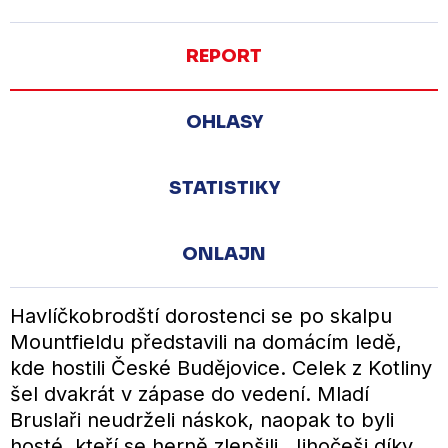
REPORT
OHLASY
STATISTIKY
ONLAJN
Havlíčkobrodští dorostenci se po skalpu
Mountfieldu představili na domácím ledě,
kde hostili České Budějovice. Celek z Kotliny
šel dvakrát v zápase do vedení. Mladí
Bruslaři neudrželi náskok, naopak to byli
hosté, kteří se herně zlepšili. Jihočeši díky