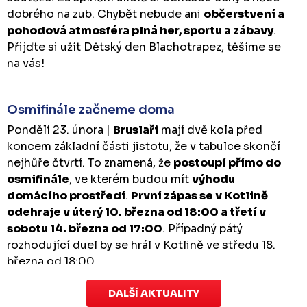
dobrého na zub. Chybět nebude ani
občerstvení a
pohodová atmosféra plná her, sportu a zábavy
.
Přijďte si užít Dětský den Blachotrapez, těšíme se
na vás!
Osmifinále začneme doma
Pondělí 23. února |
Bruslaři
mají dvě kola před
koncem základní části jistotu, že v tabulce skončí
nejhůře čtvrtí. To znamená, že
postoupí přímo do
osmifinále
, ve kterém budou mít
výhodu
domácího prostředí
.
První zápas se v Kotlině
odehraje v úterý 10. března od 18:00 a třetí v
sobotu 14. března od 17:00
. Případný pátý
rozhodující duel by se hrál v Kotlině ve středu 18.
března od 18:00.
DALŠÍ AKTUALITY