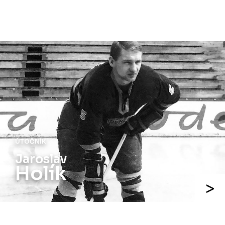
ÚTOČNÍK
Jiří
Holík