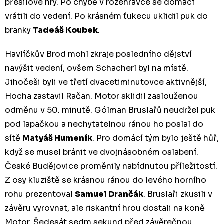
přesilové hry. Po chybě v rozehrávce se domácí
vrátili do vedení. Po krásném ťukecu uklidil puk do
branky
Tadeáš Koubek
.
Havlíčkův Brod mohl zkraje posledního dějství
navýšit vedení, ovšem Schacherl byl na místě.
Jihočeši byli ve třetí dvacetiminutovce aktivnější,
Hocha zastavil Račan. Motor sklidil zaslouženou
odměnu v 50. minutě. Gólman Bruslařů neudržel puk
pod lapačkou a nechytatelnou ránou ho poslal do
sítě
Matyáš Humeník
. Pro domácí tým bylo ještě hůř,
když se musel bránit ve dvojnásobném oslabení.
České Budějovice proměnily nabídnutou příležitostí.
Z osy kluziště se krásnou ránou do levého horního
rohu prezentoval
Samuel Drančák
. Bruslaři zkusili v
závěru vyrovnat, ale riskantní hrou dostali na koně
Motor. Šedesát sedm sekund před závěrečnou