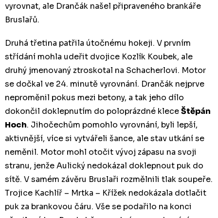
vyrovnat, ale Drančák našel připraveného brankáře
Bruslařů.
Druhá třetina patřila útočnému hokeji. V prvním
střídání mohla udeřit dvojice Kozlík Koubek, ale
druhý jmenovaný ztroskotal na Schacherlovi. Motor
se dočkal ve 24. minutě vyrovnání. Drančák nejprve
neproměnil pokus mezi betony, a tak jeho dílo
dokončil doklepnutím do poloprázdné klece
Štěpán
Hoch
. Jihočechům pomohlo vyrovnání, byli lepší,
aktivnější, více si vytvářeli šance, ale stav utkání se
neměnil. Motor mohl otočit vývoj zápasu na svoji
stranu, jenže Aulický nedokázal doklepnout puk do
sítě. V samém závěru Bruslaři rozmělnili tlak soupeře.
Trojice Kachlíř – Mrtka – Křížek nedokázala dotlačit
puk za brankovou čáru. Vše se podařilo na konci