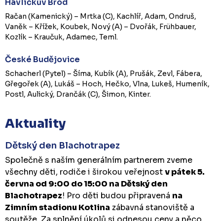
Havlíčkův Brod
Račan (Kamenický) – Mrtka (C), Kachlíř, Adam, Ondruš,
Vaněk – Křížek, Koubek, Nový (A) – Dvořák, Frühbauer,
Kozlík – Kraučuk, Adamec, Teml.
České Budějovice
Schacherl (Pytel) – Šíma, Kubík (A), Prušák, Zevl, Fábera,
Gřegořek (A), Lukáš – Hoch, Hečko, Vlna, Lukeš, Humeník,
Postl, Aulický, Drančák (C), Šimon, Kinter.
Aktuality
Dětský den Blachotrapez
Společně s naším generálním partnerem zveme
všechny děti, rodiče i širokou veřejnost
v pátek 5.
června od 9:00 do 15:00 na Dětský den
Blachotrapez
! Pro děti budou připravená
na
Zimním stadionu Kotlina
zábavná stanoviště a
soutěže. Za splnění úkolů si odnesou ceny a něco