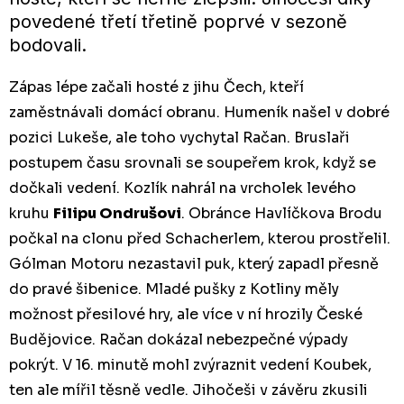
povedené třetí třetině poprvé v sezoně
bodovali.
Zápas lépe začali hosté z jihu Čech, kteří
zaměstnávali domácí obranu. Humeník našel v dobré
pozici Lukeše, ale toho vychytal Račan. Bruslaři
postupem času srovnali se soupeřem krok, když se
dočkali vedení. Kozlík nahrál na vrcholek levého
kruhu
Filipu Ondrušovi
. Obránce Havlíčkova Brodu
počkal na clonu před Schacherlem, kterou prostřelil.
Gólman Motoru nezastavil puk, který zapadl přesně
do pravé šibenice. Mladé pušky z Kotliny měly
možnost přesilové hry, ale více v ní hrozily České
Budějovice. Račan dokázal nebezpečné výpady
pokrýt. V 16. minutě mohl zvýraznit vedení Koubek,
ten ale mířil těsně vedle. Jihočeši v závěru zkusili