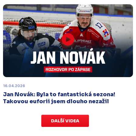
dětem
.
Charitativní aukce speciálních dresů
končí v neděli 11. ledna ve 20:00
.
Náhradní termín 15. kola
Úterý 18. listopadu |
Utkání 15. kola proti Ústí nad
Labem
, které se mělo původně odehrát 15.
listopadu, bylo z důvodu marodky Slovanu
odloženo
. Kluby se domluvily na náhradním
termínu, Bruslaři se s Ústím nad Labem utkají doma
v Kotlině ve středu 26. listopadu od 18:00
.
16.04.2026
Jan Novák: Byla to fantastická sezona!
Takovou euforii jsem dlouho nezažil
DALŠÍ VIDEA