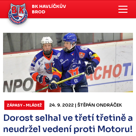
BK HAVLÍČKŮV
BROD
24. 9. 2022 | ŠTĚPÁN ONDRÁČEK
ZÁPASY - MLÁDEŽ
Dorost selhal ve třetí třetině a
neudržel vedení proti Motoru!