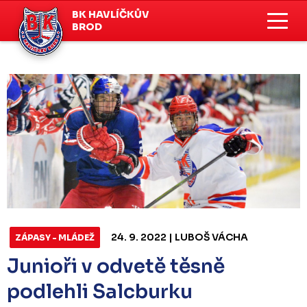
BK HAVLÍČKŮV
BROD
24. 9. 2022 | LUBOŠ VÁCHA
ZÁPASY - MLÁDEŽ
Junioři v odvetě těsně
podlehli Salcburku