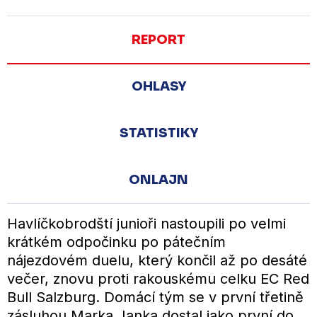
REPORT
OHLASY
STATISTIKY
ONLAJN
Havlíčkobrodští junioři nastoupili po velmi
krátkém odpočinku po pátečním
nájezdovém duelu, který končil až po desáté
večer, znovu proti rakouskému celku EC Red
Bull Salzburg. Domácí tým se v první třetině
zásluhou Marka Janka dostal jako první do