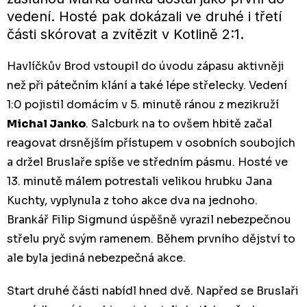
vedení. Hosté pak dokázali ve druhé i třetí
části skórovat a zvítězit v Kotlině 2:1.
Havlíčkův Brod vstoupil do úvodu zápasu aktivněji
než při pátečním klání a také lépe střelecky. Vedení
1:0 pojistil domácím v 5. minutě ránou z mezikruží
Michal Janko
. Salcburk na to ovšem hbitě začal
reagovat drsnějším přístupem v osobních soubojích
a držel Bruslaře spíše ve středním pásmu. Hosté ve
13. minutě málem potrestali velikou hrubku Jana
Kuchty, vyplynula z toho akce dva na jednoho.
Brankář Filip Sigmund úspěšně vyrazil nebezpečnou
střelu pryč svým ramenem. Během prvního dějství to
ale byla jediná nebezpečná akce.
Start druhé části nabídl hned dvě. Napřed se Bruslaři