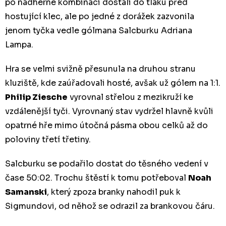
po nádherné kombinaci dostali do tlaku před
hostující klec, ale po jedné z dorážek zazvonila
jenom tyčka vedle gólmana Salcburku Adriana
Lampa.
Hra se velmi svižně přesunula na druhou stranu
kluziště, kde zaúřadovali hosté, avšak už gólem na 1:1.
Philip Ziesche
vyrovnal střelou z mezikruží ke
vzdálenější tyči. Vyrovnaný stav vydržel hlavně kvůli
opatrné hře mimo útočná pásma obou celků až do
poloviny třetí třetiny.
Salcburku se podařilo dostat do těsného vedení v
čase 50:02. Trochu štěstí k tomu potřeboval
Noah
Samanski
, který zpoza branky nahodil puk k
Sigmundovi, od něhož se odrazil za brankovou čáru.