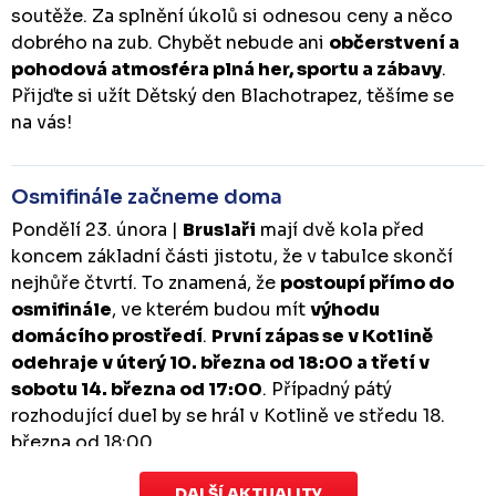
soutěže. Za splnění úkolů si odnesou ceny a něco
dobrého na zub. Chybět nebude ani
občerstvení a
pohodová atmosféra plná her, sportu a zábavy
.
Přijďte si užít Dětský den Blachotrapez, těšíme se
na vás!
Osmifinále začneme doma
Pondělí 23. února |
Bruslaři
mají dvě kola před
koncem základní části jistotu, že v tabulce skončí
nejhůře čtvrtí. To znamená, že
postoupí přímo do
osmifinále
, ve kterém budou mít
výhodu
domácího prostředí
.
První zápas se v Kotlině
odehraje v úterý 10. března od 18:00 a třetí v
sobotu 14. března od 17:00
. Případný pátý
rozhodující duel by se hrál v Kotlině ve středu 18.
března od 18:00.
DALŠÍ AKTUALITY