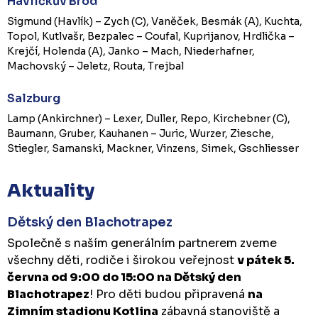
Havlíčkův Brod
Sigmund (Havlík) – Zych (C), Vaněček, Besmák (A), Kuchta,
Topol, Kutlvašr, Bezpalec – Coufal, Kuprijanov, Hrdlička –
Krejčí, Holenda (A), Janko – Mach, Niederhafner,
Machovský – Jeletz, Routa, Trejbal
Salzburg
Lamp (Ankirchner) – Lexer, Duller, Repo, Kirchebner (C),
Baumann, Gruber, Kauhanen – Juric, Wurzer, Ziesche,
Stiegler, Samanski, Mackner, Vinzens, Simek, Gschliesser
Aktuality
Dětský den Blachotrapez
Společně s naším generálním partnerem zveme
všechny děti, rodiče i širokou veřejnost
v pátek 5.
června od 9:00 do 15:00 na Dětský den
Blachotrapez
! Pro děti budou připravená
na
Zimním stadionu Kotlina
zábavná stanoviště a