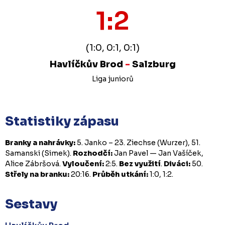
1:2
(1:0, 0:1, 0:1)
Havlíčkův Brod
-
Salzburg
Liga juniorů
Statistiky zápasu
Branky a nahrávky:
5. Janko – 23. Ziechse (Wurzer), 51.
Samanski (Simek).
Rozhodčí:
Jan Pavel — Jan Vašíček,
Alice Zábršová.
Vyloučení:
2:5.
Bez využití
.
Diváci:
50.
Střely na branku:
20:16.
Průběh utkání:
1:0, 1:2.
Sestavy