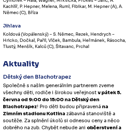
Cymorek – Hála, Wagner, Mrkvička, Prokeš – Janč, A.
Kachlíř, P. Hepner, Melena, Ruml, Fibikar, M. Hepner (A), A.
Němec (C), Bříza
Jihlava
Koldová (Vopálenský) – S. Němec, Rezek, Hendrych –
Hricko, Dočkal, Pařil, Vlček, Bambula, Heřmánek, Rásocha,
Tlustý, Menšík, Kalců (C), Šitavanc, Prchal
Aktuality
Dětský den Blachotrapez
Společně s naším generálním partnerem zveme
všechny děti, rodiče i širokou veřejnost
v pátek 5.
června od 9:00 do 15:00 na Dětský den
Blachotrapez
! Pro děti budou připravená
na
Zimním stadionu Kotlina
zábavná stanoviště a
soutěže. Za splnění úkolů si odnesou ceny a něco
dobrého na zub. Chybět nebude ani
občerstvení a