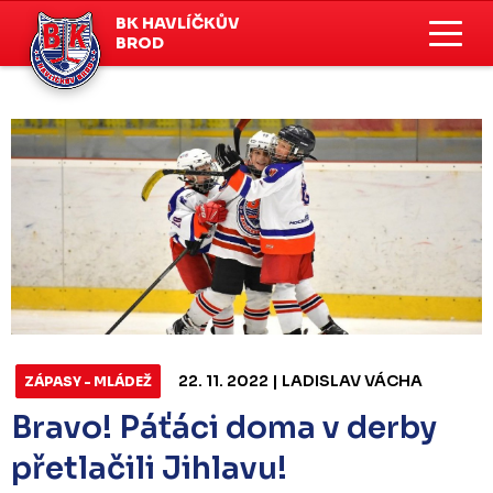
BK HAVLÍČKŮV
BROD
22. 11. 2022 | LADISLAV VÁCHA
ZÁPASY - MLÁDEŽ
Bravo! Páťáci doma v derby
přetlačili Jihlavu!