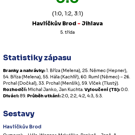
(1:0, 1:2, 3:1)
Havlíčkův Brod
-
Jihlava
5. třída
Statistiky zápasu
Branky a nahrávky:
1. Bříza (Melena), 25. Němec (Hepner),
54. Bříza (Melena), 55. Hála (Kachlíř), 60. Ruml (Němec) – 26.
Prchal (Dočkal), 33. Prchal (Menšík), 59. Vlček (Tlustý).
Rozhodčí:
Michal Janko, Jan Kuchta.
Vyloučení (TS):
0:0.
Diváci:
89.
Průběh utkání:
2:0, 2:2, 4:2, 4:3, 5:3.
Sestavy
Havlíčkův Brod