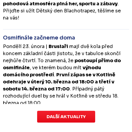
pohodová atmosféra plná her, sportu a zábavy
.
Přijďte si užít Dětský den Blachotrapez, těšíme se
na vás!
Osmifinále začneme doma
Pondělí 23. února |
Bruslaři
mají dvě kola před
koncem základní části jistotu, že v tabulce skončí
nejhůře čtvrtí. To znamená, že
postoupí přímo do
osmifinále
, ve kterém budou mít
výhodu
domácího prostředí
.
První zápas se v Kotlině
odehraje v úterý 10. března od 18:00 a třetí v
sobotu 14. března od 17:00
. Případný pátý
rozhodující duel by se hrál v Kotlině ve středu 18.
března od 18:00.
DALŠÍ AKTUALITY
Zápas dorostu je odložen
Čtvrtek 29. ledna |
Utkání dorostu v Šumperku,