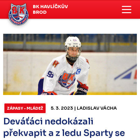
BK HAVLÍČKŮV
BROD
5. 3. 2023 | LADISLAV VÁCHA
ZÁPASY - MLÁDEŽ
Deváťáci nedokázali
překvapit a z ledu Sparty se