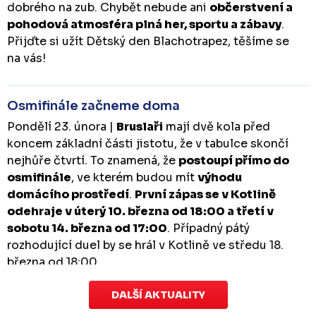
dobrého na zub. Chybět nebude ani
občerstvení a
pohodová atmosféra plná her, sportu a zábavy
.
Přijďte si užít Dětský den Blachotrapez, těšíme se
na vás!
Osmifinále začneme doma
Pondělí 23. února |
Bruslaři
mají dvě kola před
koncem základní části jistotu, že v tabulce skončí
nejhůře čtvrtí. To znamená, že
postoupí přímo do
osmifinále
, ve kterém budou mít
výhodu
domácího prostředí
.
První zápas se v Kotlině
odehraje v úterý 10. března od 18:00 a třetí v
sobotu 14. března od 17:00
. Případný pátý
rozhodující duel by se hrál v Kotlině ve středu 18.
března od 18:00.
DALŠÍ AKTUALITY
Zápas dorostu je odložen