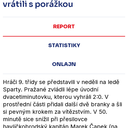
vrátili s porážkou
REPORT
STATISTIKY
ONLAJN
Hráči 9. třídy se představili v neděli na ledě
Sparty. Pražané zvládli lépe úvodní
dvacetiminutovku, kterou vyhráli 2:0. V
prostřední části přidali další dvě branky a šli
si pevným krokem za vítězstvím. V 50.
minutě sice snížil při přesilovce
havlíčkobrodský kapitán Marek Čapek (na