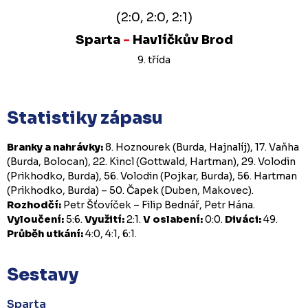
(2:0, 2:0, 2:1)
Sparta
-
Havlíčkův Brod
9. třída
Statistiky zápasu
Branky a nahrávky:
8. Hoznourek (Burda, Hajnalíj), 17. Vaňha
(Burda, Bolocan), 22. Kincl (Gottwald, Hartman), 29. Volodin
(Prikhodko, Burda), 56. Volodin (Pojkar, Burda), 56. Hartman
(Prikhodko, Burda) – 50. Čapek (Duben, Makovec).
Rozhodčí:
Petr Šťovíček – Filip Bednář, Petr Hána.
Vyloučení:
5:6.
Využití:
2:1.
V oslabení:
0:0.
Diváci:
49.
Průběh utkání:
4:0, 4:1, 6:1.
Sestavy
Sparta