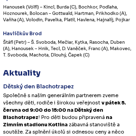
Hanousek (Völfl) – Kincl, Burda (C), Bochkor, Podlaha,
Hoznourek, Bolocan – Gottwald, Hartman, Prikhodko (A),
Vaňha (A), Volodin, Pavelka, Platil, Havlena, Hajnalíj, Pojkar
Havlíčkův Brod
Štáfl (Petr) – Š. Svoboda, Mečiar, Kytka, Rasocha, Duben
(A), Hanousek – Hnik, Tecl, D. Vaněček, Franc (A), Makovec,
T. Svoboda, Machota, Dlouhý, Čapek (C)
Aktuality
Dětský den Blachotrapez
Společně s naším generálním partnerem zveme
všechny děti, rodiče i širokou veřejnost
v pátek 5.
června od 9:00 do 15:00 na Dětský den
Blachotrapez
! Pro děti budou připravená
na
Zimním stadionu Kotlina
zábavná stanoviště a
soutěže. Za splnění úkolů si odnesou ceny a něco