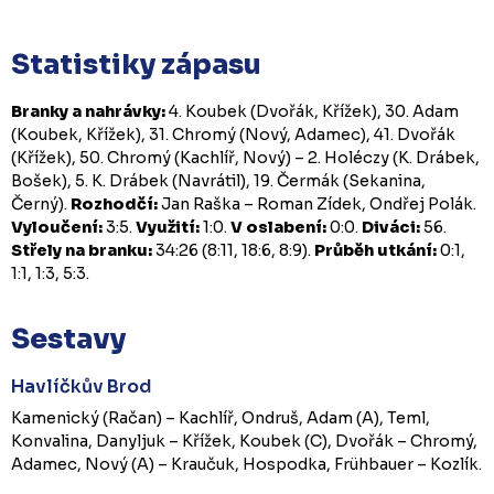
Statistiky zápasu
Branky a nahrávky:
4. Koubek (Dvořák, Křížek), 30. Adam
(Koubek, Křížek), 31. Chromý (Nový, Adamec), 41. Dvořák
(Křížek), 50. Chromý (Kachlíř, Nový) – 2. Holéczy (K. Drábek,
Bošek), 5. K. Drábek (Navrátil), 19. Čermák (Sekanina,
Černý).
Rozhodčí:
Jan Raška – Roman Zídek, Ondřej Polák.
Vyloučení:
3:5.
Využití:
1:0.
V oslabení:
0:0.
Diváci:
56.
Střely na branku:
34:26 (8:11, 18:6, 8:9).
Průběh utkání:
0:1,
1:1, 1:3, 5:3.
Sestavy
Havlíčkův Brod
Kamenický (Račan) – Kachlíř, Ondruš, Adam (A), Teml,
Konvalina, Danyljuk – Křížek, Koubek (C), Dvořák – Chromý,
Adamec, Nový (A) – Kraučuk, Hospodka, Frühbauer – Kozlík.