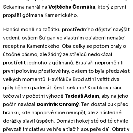
Sekanina nahrál na
Vojtěcha Čermáka
, který z první
propálil gólmana Kamenického.
Hanáci mohli na začátku prostředního dějství navýšit
vedení, ovšem Šulgan ve vlastním oslabení nenašel
recept na Kamenického. Oba celky se potom praly o
útočné pásmo, ale žádný ze střelců nedokázal
prostřelit jednoho z gólmanů. Bruslaři neproměnili
první polovinu přesilové hry, ovšem to byla předzvěst
velkých momentů. Havlíčkův Brod stihl vsítit dva
góly během padesáti šesti sekund! Koubkovu ránu
tečoval v početní výhodě
Tadeáš Adam
, aby na jeho
počin navázal
Dominik Chromý
. Ten dostal puk před
branku, kde napoprvé sice neuspěl, ale z následné
dorážky slavil úspěch. Domácí hokejisté od té chvíle
převzali iniciativu ve hře a tlačili soupeře dál. Obrat v