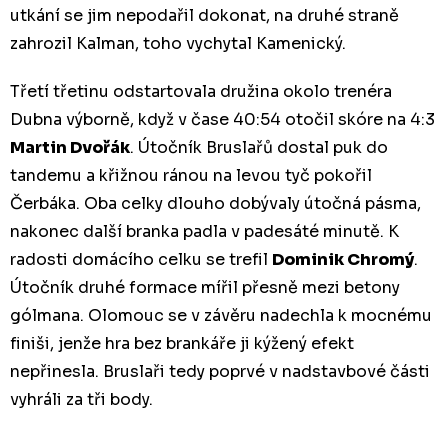
utkání se jim nepodařil dokonat, na druhé straně
zahrozil Kalman, toho vychytal Kamenický.
Třetí třetinu odstartovala družina okolo trenéra
Dubna výborně, když v čase 40:54 otočil skóre na 4:3
Martin Dvořák
. Útočník Bruslařů dostal puk do
tandemu a křižnou ránou na levou tyč pokořil
Čerbáka. Oba celky dlouho dobývaly útočná pásma,
nakonec další branka padla v padesáté minutě. K
radosti domácího celku se trefil
Dominik Chromý
.
Útočník druhé formace mířil přesně mezi betony
gólmana. Olomouc se v závěru nadechla k mocnému
finiši, jenže hra bez brankáře ji kýžený efekt
nepřinesla. Bruslaři tedy poprvé v nadstavbové části
vyhráli za tři body.