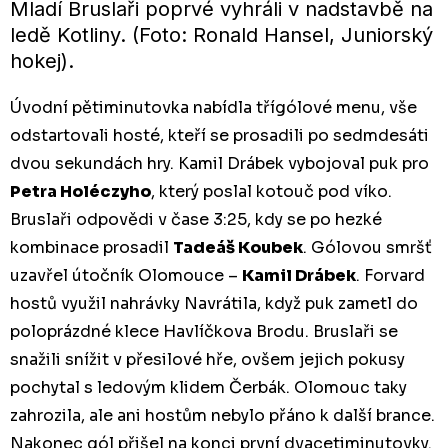
Mladí Bruslaři poprvé vyhráli v nadstavbě na
ledě Kotliny. (Foto: Ronald Hansel, Juniorský
hokej).
Úvodní pětiminutovka nabídla třígólové menu, vše
odstartovali hosté, kteří se prosadili po sedmdesáti
dvou sekundách hry. Kamil Drábek vybojoval puk pro
Petra Holéczyho
, který poslal kotouč pod víko.
Bruslaři odpovědi v čase 3:25, kdy se po hezké
kombinace prosadil
Tadeáš Koubek
. Gólovou smršť
uzavřel útočník Olomouce –
Kamil Drábek
. Forvard
hostů využil nahrávky Navrátila, když puk zametl do
poloprázdné klece Havlíčkova Brodu. Bruslaři se
snažili snížit v přesilové hře, ovšem jejich pokusy
pochytal s ledovým klidem Čerbák. Olomouc taky
zahrozila, ale ani hostům nebylo přáno k další brance.
Nakonec gól přišel na konci první dvacetiminutovky.