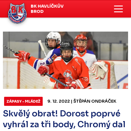
BK HAVLÍČKŮV
BROD
9. 12. 2022 | ŠTĚPÁN ONDRÁČEK
ZÁPASY - MLÁDEŽ
Skvělý obrat! Dorost poprvé
vyhrál za tři body, Chromý dal