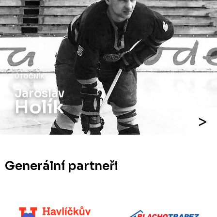
ÚTOČNÍK
Jiří
Holík
Generální partneři