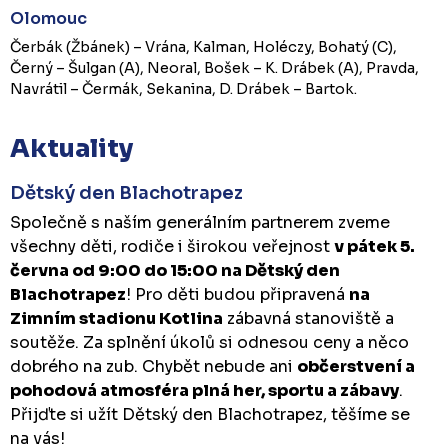
Olomouc
Čerbák (Žbánek) – Vrána, Kalman, Holéczy, Bohatý (C),
Černý – Šulgan (A), Neoral, Bošek – K. Drábek (A), Pravda,
Navrátil – Čermák, Sekanina, D. Drábek – Bartok.
Aktuality
Dětský den Blachotrapez
Společně s naším generálním partnerem zveme
všechny děti, rodiče i širokou veřejnost
v pátek 5.
června od 9:00 do 15:00 na Dětský den
Blachotrapez
! Pro děti budou připravená
na
Zimním stadionu Kotlina
zábavná stanoviště a
soutěže. Za splnění úkolů si odnesou ceny a něco
dobrého na zub. Chybět nebude ani
občerstvení a
pohodová atmosféra plná her, sportu a zábavy
.
Přijďte si užít Dětský den Blachotrapez, těšíme se
na vás!