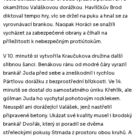
okamžitou Valáškovou dorážkou. Havlíčkův Brod
diktoval tempo hry, víc se držel na puku a hnal se za
vyrovnávací brankou. Naopak Horáci se snažili
vycházet za zabezpečené obrany a číhali na
příležitosti k nebezpečným protiútokům.
V 10. minutě si vytvořila Kraučukova družina další
slibnou šanci. Benákovu ránu od modré čáry vyrazil
brankář Juda před sebe a zneškodnil i rychlou
Pártlovu dorážku z bezprostřední blízkosti. Ve 14.
minutě se dostal do samostatného úniku Křehlík, ale
gólman Juda ho vychytal pohotovým rozklekem.
Neuspěl ani dorážející Valášek, jenž nastřelil
připravené betony. Ukázat své kvality musel i brodský
brankář Dvořák, který si poradil se dvěma
střeleckými pokusy Strnada z prostoru obou kruhů. A