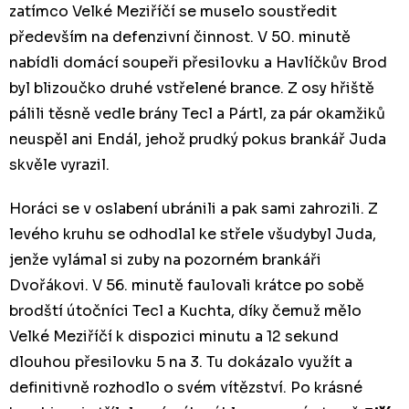
zatímco Velké Meziříčí se muselo soustředit
především na defenzivní činnost. V 50. minutě
nabídli domácí soupeři přesilovku a Havlíčkův Brod
byl blizoučko druhé vstřelené brance. Z osy hřiště
pálili těsně vedle brány Tecl a Pártl, za pár okamžiků
neuspěl ani Endál, jehož prudký pokus brankář Juda
skvěle vyrazil.
Horáci se v oslabení ubránili a pak sami zahrozili. Z
levého kruhu se odhodlal ke střele všudybyl Juda,
jenže vylámal si zuby na pozorném brankáři
Dvořákovi. V 56. minutě faulovali krátce po sobě
brodští útočníci Tecl a Kuchta, díky čemuž mělo
Velké Meziříčí k dispozici minutu a 12 sekund
dlouhou přesilovku 5 na 3. Tu dokázalo využít a
definitivně rozhodlo o svém vítězství. Po krásné