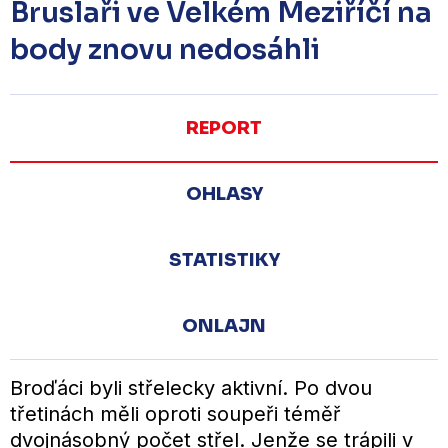
Bruslaři ve Velkém Meziříčí na
body znovu nedosáhli
REPORT
OHLASY
STATISTIKY
ONLAJN
Broďáci byli střelecky aktivní. Po dvou
třetinách měli oproti soupeři téměř
dvojnásobný počet střel. Jenže se trápili v