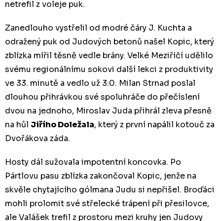
netrefil z voleje puk.
Zanedlouho vystřelil od modré čáry J. Kuchta a
odražený puk od Judových betonů našel Kopic, který
zblízka mířil těsně vedle brány. Velké Meziříčí udělilo
svému regionálnímu sokovi další lekci z produktivity
ve 33. minutě a vedlo už 3:0. Milan Strnad poslal
dlouhou přihrávkou své spoluhráče do přečíslení
dvou na jednoho, Miroslav Juda přihrál zleva přesně
na hůl
Jiřího Doležala
, který z první napálil kotouč za
Dvořákova záda.
Hosty dál sužovala impotentní koncovka. Po
Pártlovu pasu zblízka zakončoval Kopic, jenže na
skvěle chytajícího gólmana Judu si nepřišel. Broďáci
mohli prolomit své střelecké trápení při přesilovce,
ale Valášek trefil z prostoru mezi kruhy jen Judovy