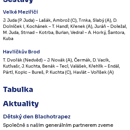
Velké Meziříčí
J. Juda (P. Juda) – Lašák, Ambrož (C), Trnka, Slabý (A), D.
Dolníček I, Kochánek – T. Handl, Křenek (A), Juráň – Doležal,
M. Juda, Strnad – Kotrba, Burian, Vedral – A. Horký, Šantora,
Kuba
Havlíčkův Brod
T. Dvořák (Nedvěd) – J. Novák (A), Čermák, D. Vacík,
Kutlvašr, J. Kuchta, Benák – Tecl, Valášek, Křehlík – Endál,
Pártl, Kopic – Bureš, P. Kuchta (C), Havlát – Voříšek (A)
Tabulka
Aktuality
Dětský den Blachotrapez
Společně s naším generálním partnerem zveme