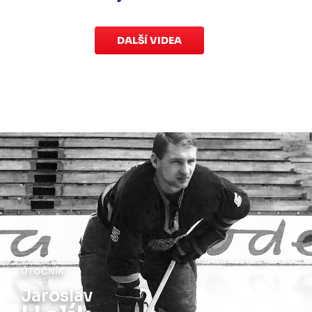
DALŠÍ VIDEA
ÚTOČNÍK
Jiří