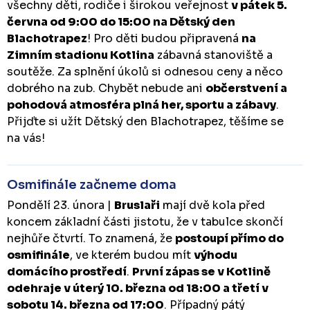
všechny děti, rodiče i širokou veřejnost
v pátek 5.
června od 9:00 do 15:00 na Dětský den
Blachotrapez
! Pro děti budou připravená
na
Zimním stadionu Kotlina
zábavná stanoviště a
soutěže. Za splnění úkolů si odnesou ceny a něco
dobrého na zub. Chybět nebude ani
občerstvení a
pohodová atmosféra plná her, sportu a zábavy
.
Přijďte si užít Dětský den Blachotrapez, těšíme se
na vás!
Osmifinále začneme doma
Pondělí 23. února |
Bruslaři
mají dvě kola před
koncem základní části jistotu, že v tabulce skončí
nejhůře čtvrtí. To znamená, že
postoupí přímo do
osmifinále
, ve kterém budou mít
výhodu
domácího prostředí
.
První zápas se v Kotlině
odehraje v úterý 10. března od 18:00 a třetí v
sobotu 14. března od 17:00
. Případný pátý