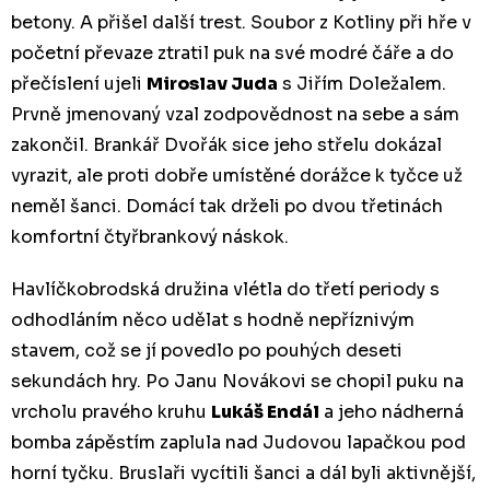
betony. A přišel další trest. Soubor z Kotliny při hře v
početní převaze ztratil puk na své modré čáře a do
přečíslení ujeli
Miroslav Juda
s Jiřím Doležalem.
Prvně jmenovaný vzal zodpovědnost na sebe a sám
zakončil. Brankář Dvořák sice jeho střelu dokázal
vyrazit, ale proti dobře umístěné dorážce k tyčce už
neměl šanci. Domácí tak drželi po dvou třetinách
komfortní čtyřbrankový náskok.
Havlíčkobrodská družina vlétla do třetí periody s
odhodláním něco udělat s hodně nepříznivým
stavem, což se jí povedlo po pouhých deseti
sekundách hry. Po Janu Novákovi se chopil puku na
vrcholu pravého kruhu
Lukáš Endál
a jeho nádherná
bomba zápěstím zaplula nad Judovou lapačkou pod
horní tyčku. Bruslaři vycítili šanci a dál byli aktivnější,