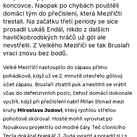
koncovce. Naopak po chybách pouštěli
domácí tým do přečíslení, která Meziříčtí
trestali. Na začátku třetí periody se sice
prosadil Lukáš Endál, nikdo z dalších
havlíčkobrodských hráčů už gól ale
nevstřelil. Z Velkého Meziříčí se tak Bruslaři
vrací znovu bez bodů.
Velké Meziříčí nastoupilo do zápasu přímo
pohádkově, když už ve 2. minutě otevřelo gólový
účet zápasu. Bruslaři ztratili puk a nestihli se vrátit
včas do defenzivních pozic, čehož domácí dokonale
využili, když při přečíslení nabil Milan Strnad mezi
kruhy
Miroslavu Judovi
, který rychlou střelou
pohotově skóroval. Hosté mohli vyrovnat po
Novákovu projektilu od modré čáry. Teč clonícího
Tecla dokázal brankář J. Juda vyrazit a poradil si i s