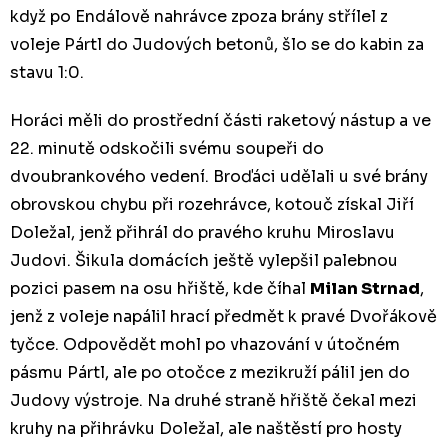
když po Endálově nahrávce zpoza brány střílel z
voleje Pártl do Judových betonů, šlo se do kabin za
stavu 1:0.
Horáci měli do prostřední části raketový nástup a ve
22. minutě odskočili svému soupeři do
dvoubrankového vedení. Broďáci udělali u své brány
obrovskou chybu při rozehrávce, kotouč získal Jiří
Doležal, jenž přihrál do pravého kruhu Miroslavu
Judovi. Šikula domácích ještě vylepšil palebnou
pozici pasem na osu hřiště, kde číhal
Milan Strnad
,
jenž z voleje napálil hrací předmět k pravé Dvořákově
tyčce. Odpovědět mohl po vhazování v útočném
pásmu Pártl, ale po otočce z mezikruží pálil jen do
Judovy výstroje. Na druhé straně hřiště čekal mezi
kruhy na přihrávku Doležal, ale naštěstí pro hosty