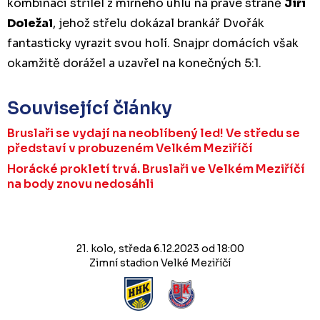
kombinaci střílel z mírného úhlu na pravé straně
Jiří
Doležal
, jehož střelu dokázal brankář Dvořák
fantasticky vyrazit svou holí. Snajpr domácích však
okamžitě dorážel a uzavřel na konečných 5:1.
Související články
Bruslaři se vydají na neoblíbený led! Ve středu se
představí v probuzeném Velkém Meziříčí
Horácké prokletí trvá. Bruslaři ve Velkém Meziříčí
na body znovu nedosáhli
21. kolo, středa 6.12.2023 od 18:00
Zimní stadion Velké Meziříčí