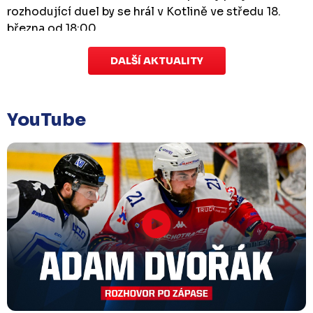
rozhodující duel by se hrál v Kotlině ve středu 18.
března od 18:00.
DALŠÍ AKTUALITY
Zápas dorostu je odložen
Čtvrtek 29. ledna |
Utkání dorostu v Šumperku,
které se mělo odehrát v pátek 30. ledna ve 14:15,
je
YouTube
odloženo!
Odehraje se v náhradním termínu, o
kterém se bude jednat.
Náhradní termín 32. kola
Úterý 27. ledna |
Utkání 32. kola v Písku
, které se
mělo původně odehrát 31. ledna, bylo z důvodu
marodky Králů
odloženo
. Kluby se domluvily na
náhradním termínu, Bruslaři se s Pískem utkají
venku
v pondělí 16. února od 18:00
.