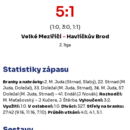
5:1
(1:0, 3:0, 1:1)
Velké Meziříčí
-
Havlíčkův Brod
2. liga
Statistiky zápasu
Branky a nahrávky:
2. M. Juda (Strnad, Slabý), 22. Strnad (M.
Juda, Doležal), 33. Doležal (M. Juda, Strnad), 36. M. Juda, 57.
Doležal (M. Juda, Strnad) – 41. Endál (J. Novák).
Rozhodčí:
M. Maťašovský – J. Kučera, J. Štěrba.
Vyloučení:
3:2.
Využití:
1:0.
V oslabení:
1:0.
Diváci:
327.
Střely na branku:
27:42 (9:16, 11:16, 7:10).
Průběh utkání:
4:0, 4:1, 5:1.
Sestavy