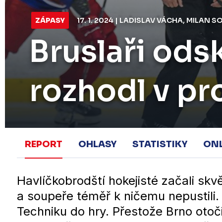
ZÁPASY
17. 1. 2024 | LADISLAV VÁCHA, MILAN 
Bruslaři ods
rozhodl v pr
REPORT
OHLASY
STATISTIKY
ON
Havlíčkobrodští hokejisté začali skv
a soupeře téměř k ničemu nepustili. 
Techniku do hry. Přestože Brno otoči