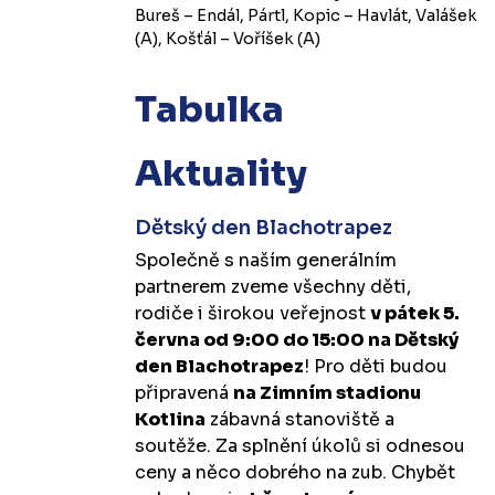
Bureš – Endál, Pártl, Kopic – Havlát, Valášek
(A), Košťál – Voříšek (A)
Tabulka
Aktuality
Dětský den Blachotrapez
Společně s naším generálním
partnerem zveme všechny děti,
rodiče i širokou veřejnost
v pátek 5.
června od 9:00 do 15:00 na Dětský
den Blachotrapez
! Pro děti budou
připravená
na Zimním stadionu
Kotlina
zábavná stanoviště a
soutěže. Za splnění úkolů si odnesou
ceny a něco dobrého na zub. Chybět