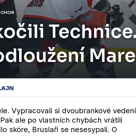
SOCHOR
kočili Technice
odloužení Mare
LAJN
ěle. Vypracovali si dvoubrankové vedení
Pak ale po vlastních chybách vrátili
lo skóre, Bruslaři se nesesypali. O