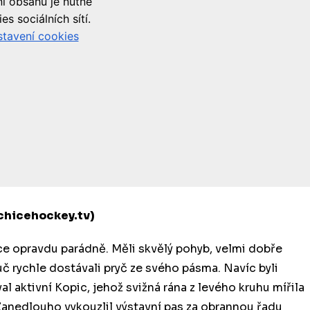
chicehockey.tv)
ce opravdu parádně. Měli skvělý pohyb, velmi dobře
uč rychle dostávali pryč ze svého pásma. Navíc byli
 aktivní Kopic, jehož svižná rána z levého kruhu mířila
 Zanedlouho vykouzlil výstavní pas za obrannou řadu