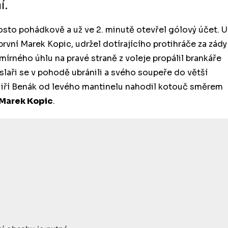
í.
sto pohádkově a už ve 2. minutě otevřel gólový účet. U
vní Marek Kopic, udržel dotírajícího protihráče za zády
z mírného úhlu na pravé straně z voleje propálil brankáře
slaři se v pohodě ubránili a svého soupeře do větší
u! Jiří Benák od levého mantinelu nahodil kotouč směrem
Marek Kopic
.