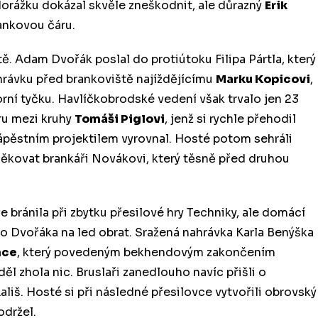
orážku dokázal skvěle zneškodnit, ale důrazný
Erik
ankovou čáru.
tě. Adam Dvořák poslal do protiútoku Filipa Pártla, který
ihrávku před brankoviště najíždějícímu
Marku Kopicovi
,
rní tyčku. Havlíčkobrodské vedení však trvalo jen 23
ru mezi kruhy
Tomáši Piglovi
, jenž si rychle přehodil
ápěstním projektilem vyrovnal. Hosté potom sehráli
děkovat brankáři Novákovi, který těsně před druhou
 bránila při zbytku přesilové hry Techniky, ale domácí
o Dvořáka na led obrat. Sražená nahrávka Karla Benýška
nce
, který povedeným bekhendovým zakončením
ěl zhola nic. Bruslaři zanedlouho navíc přišli o
ališ. Hosté si při následné přesilovce vytvořili obrovský
održel.