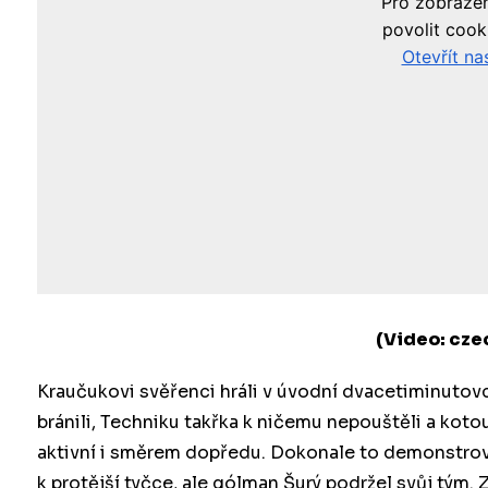
(Video: cze
Kraučukovi svěřenci hráli v úvodní dvacetiminutov
bránili, Techniku takřka k ničemu nepouštěli a koto
aktivní i směrem dopředu. Dokonale to demonstroval
k protější tyčce, ale gólman Šurý podržel svůj tým.