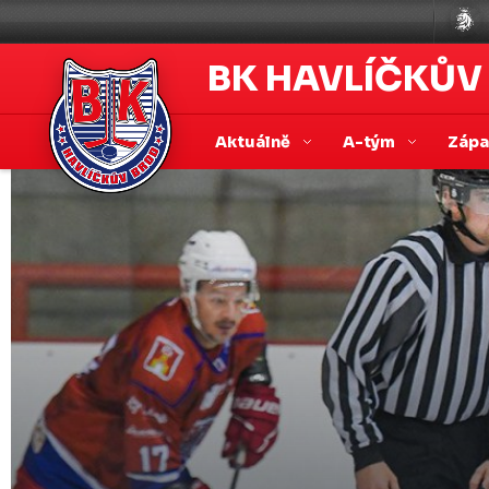
BK HAVLÍČKŮV
Aktuálně
A-tým
Záp