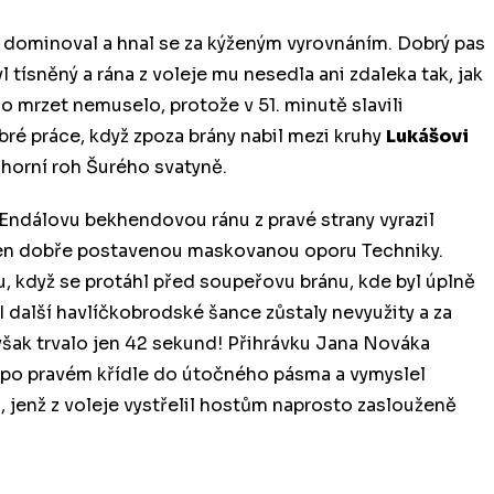
ě dominoval a hnal se za kýženým vyrovnáním. Dobrý pas
 tísněný a rána z voleje mu nesedla ani zdaleka tak, jak
o mrzet nemuselo, protože v 51. minutě slavili
ré práce, když zpoza brány nabil mezi kruhy
Lukášovi
 horní roh Šurého svatyně.
 Endálovu bekhendovou ránu z pravé strany vyrazil
il jen dobře postavenou maskovanou oporu Techniky.
u, když se protáhl před soupeřovu bránu, kde byl úplně
 další havlíčkobrodské šance zůstaly nevyužity a za
však trvalo jen 42 sekund! Přihrávku Jana Nováka
hl po pravém křídle do útočného pásma a vymyslel
a
, jenž z voleje vystřelil hostům naprosto zaslouženě