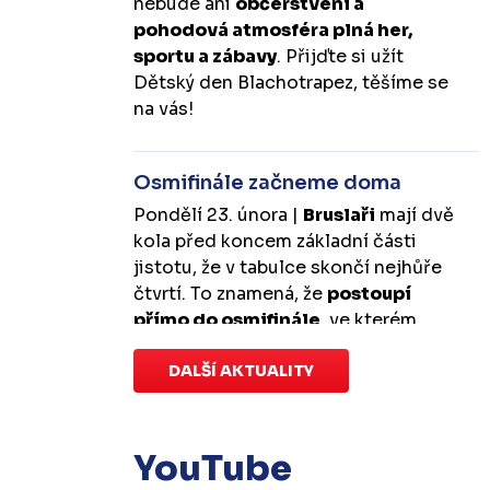
nebude ani
občerstvení a
pohodová atmosféra plná her,
sportu a zábavy
. Přijďte si užít
Dětský den Blachotrapez, těšíme se
na vás!
Osmifinále začneme doma
Pondělí 23. února |
Bruslaři
mají dvě
kola před koncem základní části
jistotu, že v tabulce skončí nejhůře
čtvrtí. To znamená, že
postoupí
přímo do osmifinále
, ve kterém
budou mít
výhodu domácího
prostředí
DALŠÍ AKTUALITY
.
První zápas se v Kotlině
odehraje v úterý 10. března od
18:00 a třetí v sobotu 14. března od
17:00
. Případný pátý rozhodující
YouTube
duel by se hrál v Kotlině ve středu 18.