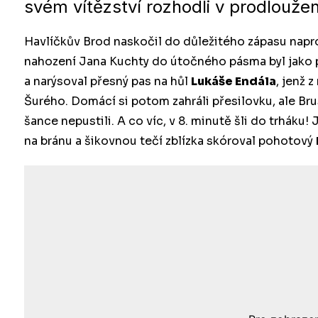
svém vítězství rozhodli v prodloužen
Havlíčkův Brod naskočil do důležitého zápasu napro
nahození Jana Kuchty do útočného pásma byl jako pr
a narýsoval přesný pas na hůl
Lukáše Endála
, jenž 
Šurého. Domácí si potom zahráli přesilovku, ale Bru
šance nepustili. A co víc, v 8. minutě šli do trhák
na bránu a šikovnou tečí zblízka skóroval pohotový