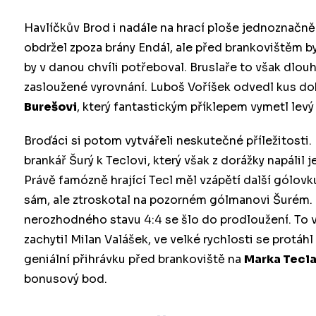
Havlíčkův Brod i nadále na hrací ploše jednoznačn
obdržel zpoza brány Endál, ale před brankovištěm byl
by v danou chvíli potřeboval. Bruslaře to však dlouh
zasloužené vyrovnání. Luboš Voříšek odvedl kus dob
Burešovi
, který fantastickým příklepem vymetl levý
Broďáci si potom vytvářeli neskutečné příležitosti.
brankář Šurý k Teclovi, který však z dorážky napál
Právě famózně hrající Tecl měl vzápětí další gólovk
sám, ale ztroskotal na pozorném gólmanovi Šurém. I
nerozhodného stavu 4:4 se šlo do prodloužení. To 
zachytil Milan Valášek, ve velké rychlosti se protá
geniální přihrávku před brankoviště na
Marka Tecl
bonusový bod.