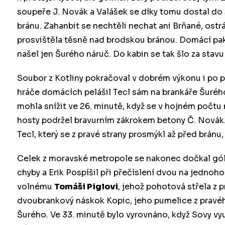
soupeře J. Novák a Valášek se díky tomu dostal do
bránu. Zahanbit se nechtěli nechat ani Brňané, ostr
prosvištěla těsně nad brodskou bránou. Domácí pak ch
našel jen Šurého náruč. Do kabin se tak šlo za stavu
Soubor z Kotliny pokračoval v dobrém výkonu i po př
hráče domácích pelášil Tecl sám na brankáře Šurého
mohla snížit ve 26. minutě, když se v hojném počtu 
hosty podržel bravurním zákrokem betony Č. Novák
Tecl, který se z pravé strany prosmýkl až před brá
Celek z moravské metropole se nakonec dočkal gólov
chyby a Erik Pospíšil při přečíslení dvou na jednoh
volnému
Tomáši Piglovi
, jehož pohotová střela z 
dvoubrankový náskok Kopic, jeho pumelice z pravého
Šurého. Ve 33. minutě bylo vyrovnáno, když Sovy vyu