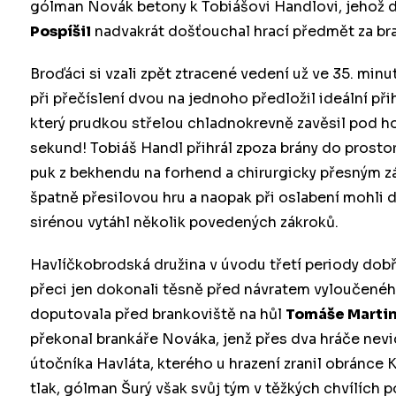
gólman Novák betony k Tobiášovi Handlovi, jehož d
Pospíšil
nadvakrát došťouchal hrací předmět za br
Broďáci si vzali zpět ztracené vedení už ve 35. minu
při přečíslení dvou na jednoho předložil ideální př
který prudkou střelou chladnokrevně zavěsil pod ho
sekund! Tobiáš Handl přihrál zpoza brány do prosto
puk z bekhendu na forhend a chirurgicky přesným z
špatně přesilovou hru a naopak při oslabení mohli 
sirénou vytáhl několik povedených zákroků.
Havlíčkobrodská družina v úvodu třetí periody dobře
přeci jen dokonali těsně před návratem vyloučenéh
doputovala před brankoviště na hůl
Tomáše Marti
překonal brankáře Nováka, jenž přes dva hráče nevid
útočníka Havláta, kterého u hrazení zranil obránce K
tlak, gólman Šurý však svůj tým v těžkých chvílích p