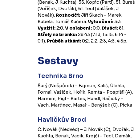
(Benák, J. Kuchta), 35. Kopic (Pártl), 51. Bureš
(Voříšek, Dvořák), 61. Tecl (Valášek, J.
Novák).
Rozhodčí:
Jiří Škach – Marek
Bubela, Tomáš Kučera.
Vyloučení:
3:3.
Využití:
2:0.
V oslabení:
0:0.
Diváci:
61.
Střely na branku:
28:43 (7:13, 15:15, 6:14 -
0:1).
Průběh utkání:
0:2, 2:2, 2:3, 4:3, 4:5p.
Sestavy
Technika Brno
Šurý (Nešpůrek) – Fajmon, Kališ, Úlehla,
Fornál, Vašíček, Holík, Remta – Pospíšil (A),
Harmim, Pigl – Bartes, Handl, Račický –
Vach, Martinec, Masař – Benýšek (C), Picka
Havlíčkův Brod
Č. Novák (Nedvěd) – J. Novák (C), Dvořák, J.
Kuchta, Benák, Vacík, Krejčí – Tecl, Dymák,