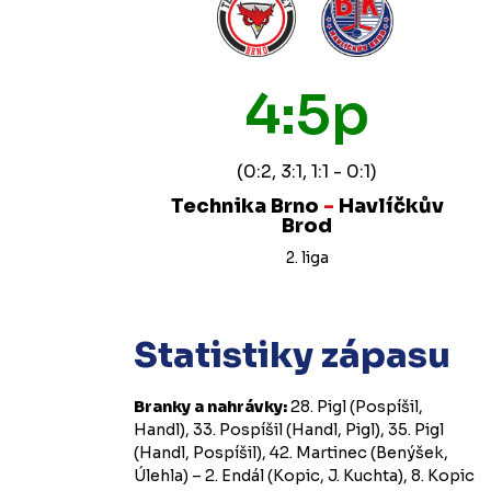
4:5p
(0:2, 3:1, 1:1 - 0:1)
Technika Brno
-
Havlíčkův
Brod
2. liga
Statistiky zápasu
Branky a nahrávky:
28. Pigl (Pospíšil,
Handl), 33. Pospíšil (Handl, Pigl), 35. Pigl
(Handl, Pospíšil), 42. Martinec (Benýšek,
Úlehla) – 2. Endál (Kopic, J. Kuchta), 8. Kopic