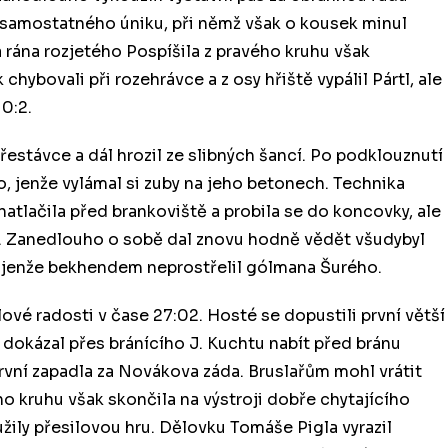
 samostatného úniku, při němž však o kousek minul
á rána rozjetého Pospíšila z pravého kruhu však
ybovali při rozehrávce a z osy hřiště vypálil Pártl, ale
 0:2.
estávce a dál hrozil ze slibných šancí. Po podklouznutí
, jenže vylámal si zuby na jeho betonech. Technika
natlačila před brankoviště a probila se do koncovky, ale
. Zanedlouho o sobě dal znovu hodně vědět všudybyl
nu, jenže bekhendem neprostřelil gólmana Šurého.
é radosti v čase 27:02. Hosté se dopustili první větší
o dokázal přes bránícího J. Kuchtu nabít před bránu
první zapadla za Novákova záda. Bruslařům mohl vrátit
 kruhu však skončila na výstroji dobře chytajícího
žily přesilovou hru. Dělovku Tomáše Pigla vyrazil