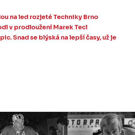
dou na led rozjeté Techniky Brno
hodl v prodloužení Marek Tecl
pic. Snad se blýská na lepší časy, už je