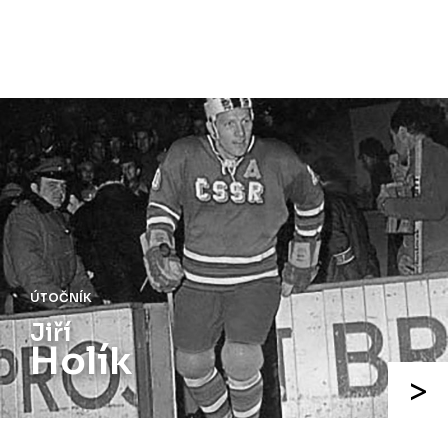
ÚTOČNÍK
Jiří
Holík