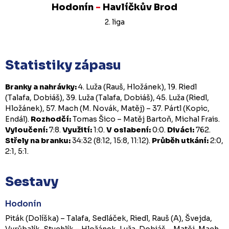
Hodonín
-
Havlíčkův Brod
2. liga
Statistiky zápasu
Branky a nahrávky:
4. Luža (Rauš, Hložánek), 19. Riedl
(Talafa, Dobiáš), 39. Luža (Talafa, Dobiáš), 45. Luža (Riedl,
Hložánek), 57. Mach (M. Novák, Matěj) – 37. Pártl (Kopic,
Endál).
Rozhodčí:
Tomas Šico – Matěj Bartoň, Michal Frais.
Vyloučení:
7:8.
Využití:
1:0.
V oslabení:
0:0.
Diváci:
762.
Střely na branku:
34:32 (8:12, 15:8, 11:12).
Průběh utkání:
2:0,
2:1, 5:1.
Sestavy
Hodonín
Piták (Dolíška) – Talafa, Sedláček, Riedl, Rauš (A), Švejda,
Vyrůbalík, Stuchlík – Hložánek, Luža, Dobiáš – Matěj, Mach,