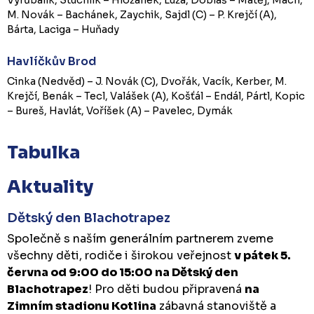
M. Novák – Bachánek, Zaychik, Sajdl (C) – P. Krejčí (A),
Bárta, Laciga – Huňady
Havlíčkův Brod
Cinka (Nedvěd) – J. Novák (C), Dvořák, Vacík, Kerber, M.
Krejčí, Benák – Tecl, Valášek (A), Košťál – Endál, Pártl, Kopic
– Bureš, Havlát, Voříšek (A) – Pavelec, Dymák
Tabulka
Aktuality
Dětský den Blachotrapez
Společně s naším generálním partnerem zveme
všechny děti, rodiče i širokou veřejnost
v pátek 5.
června od 9:00 do 15:00 na Dětský den
Blachotrapez
! Pro děti budou připravená
na
Zimním stadionu Kotlina
zábavná stanoviště a