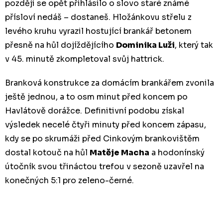
později se opět přihlásilo o slovo staré známé
přísloví nedáš – dostaneš. Hložánkovu střelu z
levého kruhu vyrazil hostující brankář betonem
přesně na hůl dojíždějícího
Dominika Luži
, který tak
v 45. minutě zkompletoval svůj hattrick.
Branková konstrukce za domácím brankářem zvonila
ještě jednou, a to osm minut před koncem po
Havlátově dorážce. Definitivní podobu získal
výsledek necelé čtyři minuty před koncem zápasu,
kdy se po skrumáži před Cinkovým brankovištěm
dostal kotouč na hůl
Matěje Macha
a hodonínský
útočník svou třináctou trefou v sezoně uzavřel na
konečných 5:1 pro zeleno-černé.