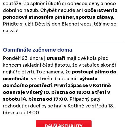
soutěže. Za splnění úkolů si odnesou ceny a něco
dobrého na zub. Chybět nebude ani
občerstvení a
pohodová atmosféra plná her, sportu a zábavy
.
Přijďte si užít Dětský den Blachotrapez, těšíme se
na vás!
Osmifinále začneme doma
Pondělí 23. února |
Bruslaři
mají dvě kola před
koncem základní části jistotu, že v tabulce skončí
nejhůře čtvrtí. To znamená, že
postoupí přímo do
osmifinále
, ve kterém budou mít
výhodu
domácího prostředí
.
První zápas se v Kotlině
odehraje v úterý 10. března od 18:00 a třetí v
sobotu 14. března od 17:00
. Případný pátý
rozhodující duel by se hrál v Kotlině ve středu 18.
března od 18:00.
DALŠÍ AKTUALITY