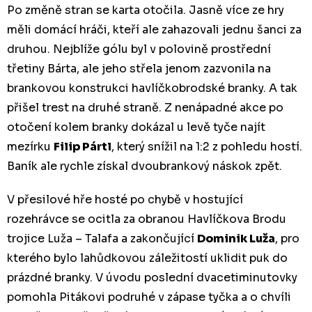
Po změně stran se karta otočila. Jasně více ze hry
měli domácí hráči, kteří ale zahazovali jednu šanci za
druhou. Nejblíže gólu byl v polovině prostřední
třetiny Bárta, ale jeho střela jenom zazvonila na
brankovou konstrukci havlíčkobrodské branky. A tak
přišel trest na druhé straně. Z nenápadné akce po
otočení kolem branky dokázal u levě tyče najít
mezírku
Filip Pártl
, který snížil na 1:2 z pohledu hostí.
Baník ale rychle získal dvoubrankový náskok zpět.
V přesilové hře hosté po chybě v hostující
rozehrávce se ocitla za obranou Havlíčkova Brodu
trojice Luža – Talafa a zakončující
Dominik Luža
, pro
kterého bylo lahůdkovou záležitostí uklidit puk do
prázdné branky. V úvodu poslední dvacetiminutovky
pomohla Pitákovi podruhé v zápase tyčka a o chvíli