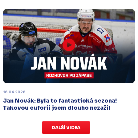
přispějte na pomoc předčasně narozeným
dětem
.
Charitativní aukce speciálních dresů
končí v neděli 11. ledna ve 20:00
.
Náhradní termín 15. kola
Úterý 18. listopadu |
Utkání 15. kola proti Ústí nad
Labem
, které se mělo původně odehrát 15.
listopadu, bylo z důvodu marodky Slovanu
odloženo
. Kluby se domluvily na náhradním
termínu, Bruslaři se s Ústím nad Labem utkají doma
v Kotlině ve středu 26. listopadu od 18:00
.
16.04.2026
Jan Novák: Byla to fantastická sezona!
Takovou euforii jsem dlouho nezažil
DALŠÍ VIDEA