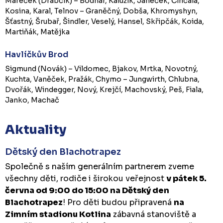
Mareček (Drabčík) – Bodnar, Kalužík, Janeček, Činčala,
Kosina, Karal, Telnov – Graněčný, Dobša, Khromyshyn,
Šťastný, Šrubař, Šindler, Veselý, Hansel, Skřipčák, Koida,
Martiňák, Matějka
Havlíčkův Brod
Sigmund (Novák) – Vildomec, Bjakov, Mrtka, Novotný,
Kuchta, Vaněček, Pražák, Chymo – Jungwirth, Chlubna,
Dvořák, Windegger, Nový, Krejčí, Machovský, Peš, Fiala,
Janko, Machač
Aktuality
Dětský den Blachotrapez
Společně s naším generálním partnerem zveme
všechny děti, rodiče i širokou veřejnost
v pátek 5.
června od 9:00 do 15:00 na Dětský den
Blachotrapez
! Pro děti budou připravená
na
Zimním stadionu Kotlina
zábavná stanoviště a