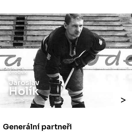
ÚTOČNÍK
Jaroslav
Holík
Generální partneři