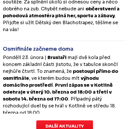
soutěže. Za splnění úkolů si odnesou ceny a něco
dobrého na zub. Chybět nebude ani
občerstvení a
pohodová atmosféra plná her, sportu a zábavy
.
Přijďte si užít Dětský den Blachotrapez, těšíme se
na vás!
Osmifinále začneme doma
Pondělí 23. února |
Bruslaři
mají dvě kola před
koncem základní části jistotu, že v tabulce skončí
nejhůře čtvrtí. To znamená, že
postoupí přímo do
osmifinále
, ve kterém budou mít
výhodu
domácího prostředí
.
První zápas se v Kotlině
odehraje v úterý 10. března od 18:00 a třetí v
sobotu 14. března od 17:00
. Případný pátý
rozhodující duel by se hrál v Kotlině ve středu 18.
března od 18:00.
DALŠÍ AKTUALITY