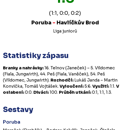
(1:1, 0:0, 0:2)
Poruba
-
Havlíčkův Brod
Liga juniorů
Statistiky zápasu
Branky a nahrávky:
16. Telnov (Janeček) – 5. Vildomec
(Fiala, Jungwirth), 44. Peš (Fiala, Vaněček), 54. Peš
(Vildomec, Jungwirth).
Rozhodčí:
Lukáš Janda – Martin
Konvička, Tomáš Vojtášek.
Vyloučení:
5:6.
Využití:
1:1.
V
oslabení:
0:0.
Diváci:
100.
Průběh utkání:
0:1, 1:1, 1:3.
Sestavy
Poruba