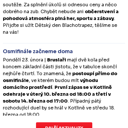
soutěže. Za splnění úkolů si odnesou ceny a něco
dobrého na zub. Chybět nebude ani
občerstvení a
pohodová atmosféra plná her, sportu a zábavy
.
Přijďte si užít Dětský den Blachotrapez, těšíme se
na vás!
Osmifinále začneme doma
Pondělí 23. února |
Bruslaři
mají dvě kola před
koncem základní části jistotu, že v tabulce skončí
nejhůře čtvrtí. To znamená, že
postoupí přímo do
osmifinále
, ve kterém budou mít
výhodu
domácího prostředí
.
První zápas se v Kotlině
odehraje v úterý 10. března od 18:00 a třetí v
sobotu 14. března od 17:00
. Případný pátý
rozhodující duel by se hrál v Kotlině ve středu 18.
března od 18:00.
DALŠÍ AKTUALITY