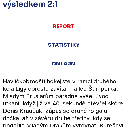
výsledkem 2:1
REPORT
STATISTIKY
ONLAJN
Havlíčkobrodští hokejisté v rámci druhého
kola Ligy dorostu zavítali na led Šumperka.
Mladým Bruslařům parádně vyšel úvod
utkání, když již ve 40. sekundě otevřel skóre
Denis Kraučuk. Zápas se druhého gólu
dočkal až v závěru druhé třetiny, kdy se
podařilo Mladým Drakům vyrovnat. Burešovi