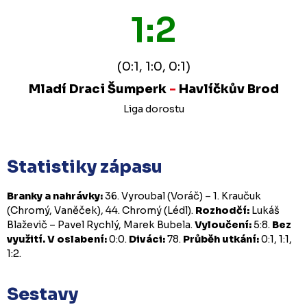
1:2
(0:1, 1:0, 0:1)
Mladí Draci Šumperk
-
Havlíčkův Brod
Liga dorostu
Statistiky zápasu
Branky a nahrávky:
36. Vyroubal (Voráč) – 1. Kraučuk
(Chromý, Vaněček), 44. Chromý (Lédl).
Rozhodčí:
Lukáš
Blaževič – Pavel Rychlý, Marek Bubela.
Vyloučení:
5:8.
Bez
využití.
V oslabení:
0:0.
Diváci:
78.
Průběh utkání:
0:1, 1:1,
1:2.
Sestavy