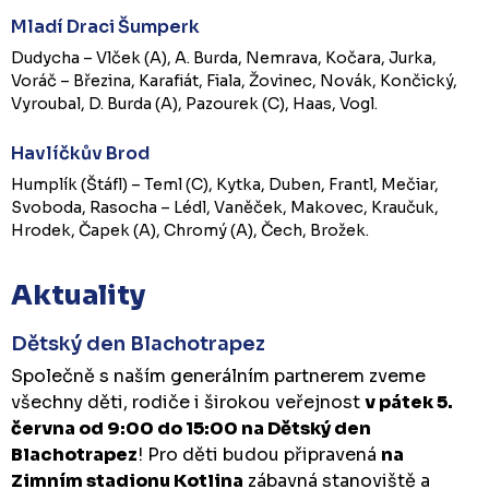
Mladí Draci Šumperk
Dudycha – Vlček (A), A. Burda, Nemrava, Kočara, Jurka,
Voráč – Březina, Karafiát, Fiala, Žovinec, Novák, Končický,
Vyroubal, D. Burda (A), Pazourek (C), Haas, Vogl.
Havlíčkův Brod
Humplík (Štáfl) – Teml (C), Kytka, Duben, Frantl, Mečiar,
Svoboda, Rasocha – Lédl, Vaněček, Makovec, Kraučuk,
Hrodek, Čapek (A), Chromý (A), Čech, Brožek.
Aktuality
Dětský den Blachotrapez
Společně s naším generálním partnerem zveme
všechny děti, rodiče i širokou veřejnost
v pátek 5.
června od 9:00 do 15:00 na Dětský den
Blachotrapez
! Pro děti budou připravená
na
Zimním stadionu Kotlina
zábavná stanoviště a