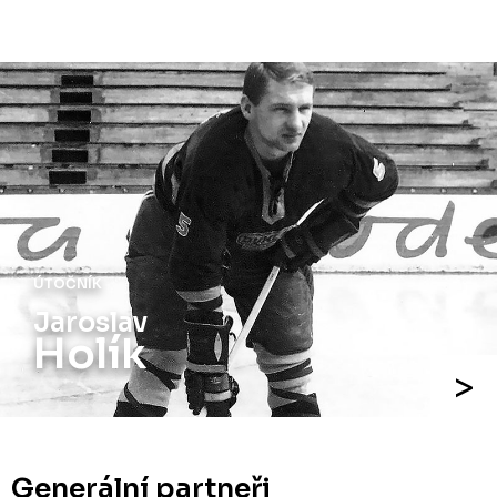
ÚTOČNÍK
Jaroslav
Holík
Generální partneři