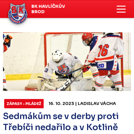
BK HAVLÍČKŮV
BROD
16. 10. 2023 | LADISLAV VÁCHA
ZÁPASY - MLÁDEŽ
Sedmákům se v derby proti
Třebíči nedařilo a v Kotlině