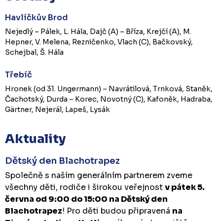
Havlíčkův Brod
Nejedlý – Pálek, L. Hála, Dajč (A) – Bříza, Krejčí (A), M.
Hepner, V. Melena, Rezničenko, Vlach (C), Bačkovský,
Schejbal, Š. Hála
Třebíč
Hronek (od 31. Ungermann) – Navrátilová, Trnková, Staněk,
Čachotský, Durda – Korec, Novotný (C), Kafoněk, Hadraba,
Gärtner, Nejerál, Lapeš, Lysák
Aktuality
Dětský den Blachotrapez
Společně s naším generálním partnerem zveme
všechny děti, rodiče i širokou veřejnost
v pátek 5.
června od 9:00 do 15:00 na Dětský den
Blachotrapez
! Pro děti budou připravená
na