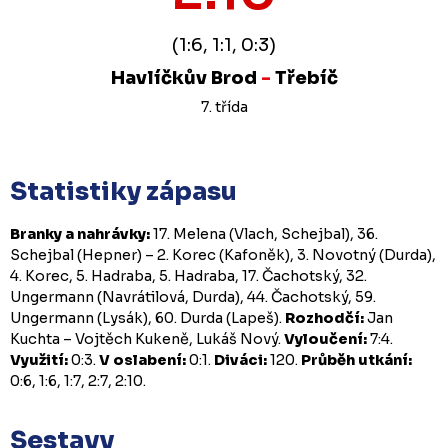
(1:6, 1:1, 0:3)
Havlíčkův Brod
-
Třebíč
7. třída
Statistiky zápasu
Branky a nahrávky:
17. Melena (Vlach, Schejbal), 36.
Schejbal (Hepner) – 2. Korec (Kafoněk), 3. Novotný (Durda),
4. Korec, 5. Hadraba, 5. Hadraba, 17. Čachotský, 32.
Ungermann (Navrátilová, Durda), 44. Čachotský, 59.
Ungermann (Lysák), 60. Durda (Lapeš).
Rozhodčí:
Jan
Kuchta – Vojtěch Kukeně, Lukáš Nový.
Vyloučení:
7:4.
Využití:
0:3.
V oslabení:
0:1.
Diváci:
120.
Průběh utkání:
0:6, 1:6, 1:7, 2:7, 2:10.
Sestavy