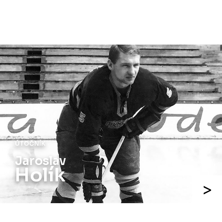
ÚTOČNÍK
Jaroslav
Holík