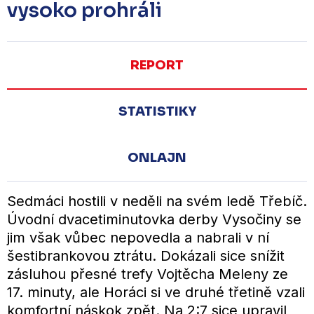
vysoko prohráli
REPORT
STATISTIKY
ONLAJN
Sedmáci hostili v neděli na svém ledě Třebíč.
Úvodní dvacetiminutovka derby Vysočiny se
jim však vůbec nepovedla a nabrali v ní
šestibrankovou ztrátu. Dokázali sice snížit
zásluhou přesné trefy Vojtěcha Meleny ze
17. minuty, ale Horáci si ve druhé třetině vzali
komfortní náskok zpět. Na 2:7 sice upravil