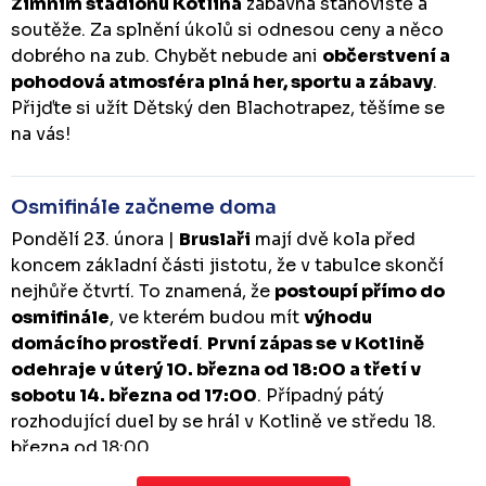
Zimním stadionu Kotlina
zábavná stanoviště a
soutěže. Za splnění úkolů si odnesou ceny a něco
dobrého na zub. Chybět nebude ani
občerstvení a
pohodová atmosféra plná her, sportu a zábavy
.
Přijďte si užít Dětský den Blachotrapez, těšíme se
na vás!
Osmifinále začneme doma
Pondělí 23. února |
Bruslaři
mají dvě kola před
koncem základní části jistotu, že v tabulce skončí
nejhůře čtvrtí. To znamená, že
postoupí přímo do
osmifinále
, ve kterém budou mít
výhodu
domácího prostředí
.
První zápas se v Kotlině
odehraje v úterý 10. března od 18:00 a třetí v
sobotu 14. března od 17:00
. Případný pátý
rozhodující duel by se hrál v Kotlině ve středu 18.
března od 18:00.