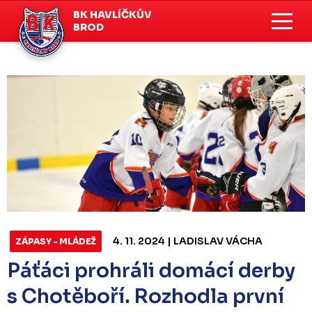
BK HAVLÍČKŮV
BROD
4. 11. 2024 | LADISLAV VÁCHA
ZÁPASY - MLÁDEŽ
Páťáci prohráli domácí derby
s Chotěboří. Rozhodla první