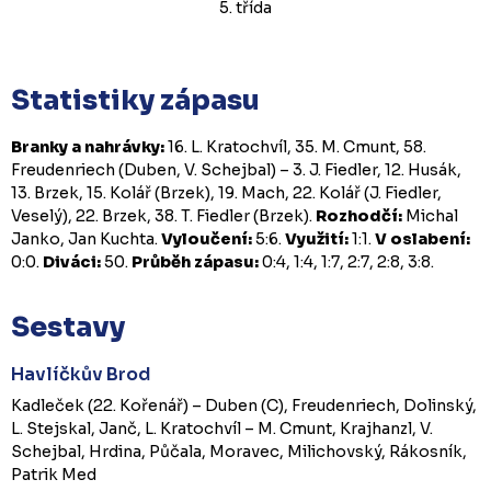
5. třída
Statistiky zápasu
Branky a nahrávky:
16. L. Kratochvíl, 35. M. Cmunt, 58.
Freudenriech (Duben, V. Schejbal) – 3. J. Fiedler, 12. Husák,
13. Brzek, 15. Kolář (Brzek), 19. Mach, 22. Kolář (J. Fiedler,
Veselý), 22. Brzek, 38. T. Fiedler (Brzek).
Rozhodčí:
Michal
Janko, Jan Kuchta.
Vyloučení:
5:6.
Využití:
1:1.
V oslabení:
0:0.
Diváci:
50.
Průběh zápasu:
0:4, 1:4, 1:7, 2:7, 2:8, 3:8.
Sestavy
Havlíčkův Brod
Kadleček (22. Kořenář) – Duben (C), Freudenriech, Dolinský,
L. Stejskal, Janč, L. Kratochvíl – M. Cmunt, Krajhanzl, V.
Schejbal, Hrdina, Půčala, Moravec, Milichovský, Rákosník,
Patrik Med