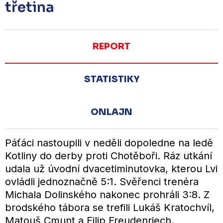
třetina
REPORT
STATISTIKY
ONLAJN
Páťáci nastoupili v neděli dopoledne na ledě
Kotliny do derby proti Chotěboři. Ráz utkání
udala už úvodní dvacetiminutovka, kterou Lvi
ovládli jednoznačně 5:1. Svěřenci trenéra
Michala Dolinského nakonec prohráli 3:8. Z
brodského tábora se trefili Lukáš Kratochvíl,
Matouš Cmunt a Filip Freudenriech.