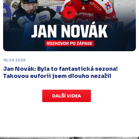
Náhradní termín 15. kola
Úterý 18. listopadu |
Utkání 15. kola proti Ústí nad
Labem
, které se mělo původně odehrát 15.
listopadu, bylo z důvodu marodky Slovanu
odloženo
. Kluby se domluvily na náhradním
termínu, Bruslaři se s Ústím nad Labem utkají doma
v Kotlině ve středu 26. listopadu od 18:00
.
16.04.2026
Jan Novák: Byla to fantastická sezona!
Takovou euforii jsem dlouho nezažil
DALŠÍ VIDEA