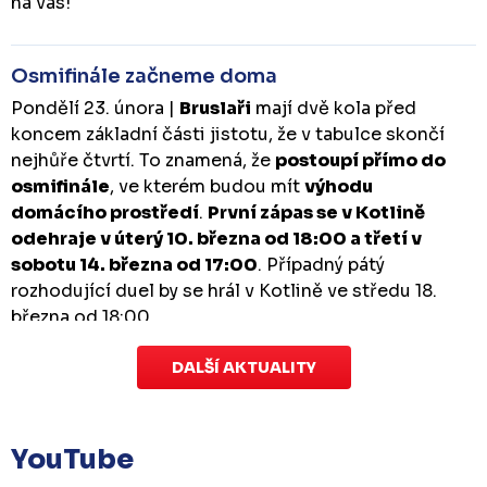
na vás!
Osmifinále začneme doma
Pondělí 23. února |
Bruslaři
mají dvě kola před
koncem základní části jistotu, že v tabulce skončí
nejhůře čtvrtí. To znamená, že
postoupí přímo do
osmifinále
, ve kterém budou mít
výhodu
domácího prostředí
.
První zápas se v Kotlině
odehraje v úterý 10. března od 18:00 a třetí v
sobotu 14. března od 17:00
. Případný pátý
rozhodující duel by se hrál v Kotlině ve středu 18.
března od 18:00.
DALŠÍ AKTUALITY
Zápas dorostu je odložen
Čtvrtek 29. ledna |
Utkání dorostu v Šumperku,
které se mělo odehrát v pátek 30. ledna ve 14:15,
je
YouTube
odloženo!
Odehraje se v náhradním termínu, o