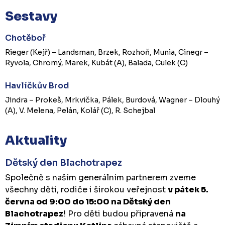
Sestavy
Chotěboř
Rieger (Kejř) – Landsman, Brzek, Rozhoň, Munia, Cinegr –
Ryvola, Chromý, Marek, Kubát (A), Balada, Culek (C)
Havlíčkův Brod
Jindra – Prokeš, Mrkvička, Pálek, Burdová, Wagner – Dlouhý
(A), V. Melena, Pelán, Kolář (C), R. Schejbal
Aktuality
Dětský den Blachotrapez
Společně s naším generálním partnerem zveme
všechny děti, rodiče i širokou veřejnost
v pátek 5.
června od 9:00 do 15:00 na Dětský den
Blachotrapez
! Pro děti budou připravená
na