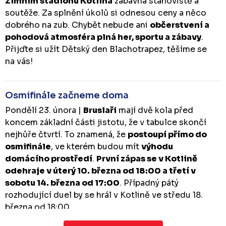
Zimním stadionu Kotlina
zábavná stanoviště a
soutěže. Za splnění úkolů si odnesou ceny a něco
dobrého na zub. Chybět nebude ani
občerstvení a
pohodová atmosféra plná her, sportu a zábavy
.
Přijďte si užít Dětský den Blachotrapez, těšíme se
na vás!
Osmifinále začneme doma
Pondělí 23. února |
Bruslaři
mají dvě kola před
koncem základní části jistotu, že v tabulce skončí
nejhůře čtvrtí. To znamená, že
postoupí přímo do
osmifinále
, ve kterém budou mít
výhodu
domácího prostředí
.
První zápas se v Kotlině
odehraje v úterý 10. března od 18:00 a třetí v
sobotu 14. března od 17:00
. Případný pátý
rozhodující duel by se hrál v Kotlině ve středu 18.
března od 18:00.