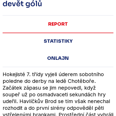
devět gólů
REPORT
STATISTIKY
ONLAJN
Hokejisté 7. třídy vyjeli úderem sobotního
poledne do derby na ledě Chotěboře.
Začátek zápasu se jim nepovedl, když
soupeř už po osmadvaceti sekundách hry
udeřil. Havlíčkův Brod se tím však nenechal
rozhodit a do první sirény odpověděl pěti
vstřelenými brankami. Prostřední část vyhráli