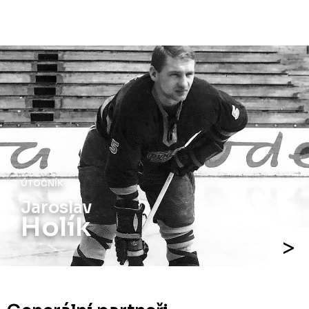
ÚTOČNÍK
Jaroslav
Holík