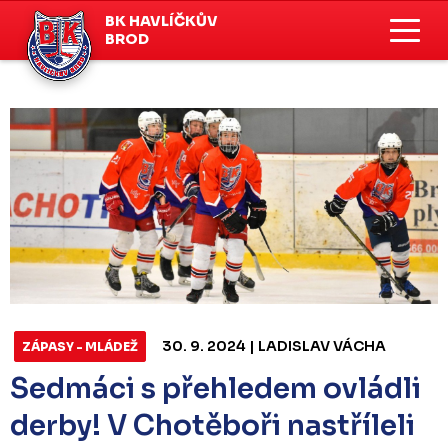
BK HAVLÍČKŮV
BROD
30. 9. 2024 | LADISLAV VÁCHA
ZÁPASY - MLÁDEŽ
Sedmáci s přehledem ovládli
derby! V Chotěboři nastříleli