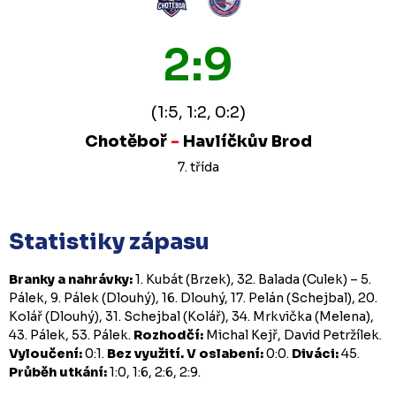
2:9
(1:5, 1:2, 0:2)
Chotěboř
-
Havlíčkův Brod
7. třída
Statistiky zápasu
Branky a nahrávky:
1. Kubát (Brzek), 32. Balada (Culek) – 5.
Pálek, 9. Pálek (Dlouhý), 16. Dlouhý, 17. Pelán (Schejbal), 20.
Kolář (Dlouhý), 31. Schejbal (Kolář), 34. Mrkvička (Melena),
43. Pálek, 53. Pálek.
Rozhodčí:
Michal Kejř, David Petržílek.
Vyloučení:
0:1.
Bez využití.
V oslabení:
0:0.
Diváci:
45.
Průběh utkání:
1:0, 1:6, 2:6, 2:9.