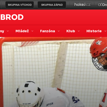
 BROD
asy
Mládež
Fanzóna
Klub
Historie