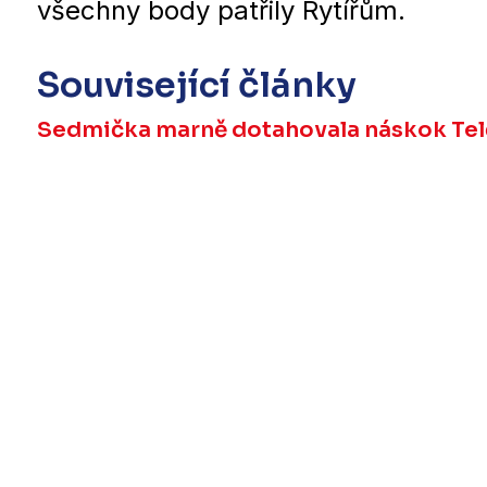
všechny body patřily Rytířům.
Související články
Sedmička marně dotahovala náskok Telče