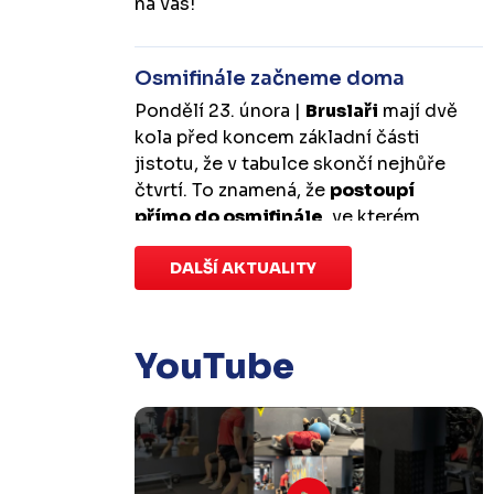
na vás!
Osmifinále začneme doma
Pondělí 23. února |
Bruslaři
mají dvě
kola před koncem základní části
jistotu, že v tabulce skončí nejhůře
čtvrtí. To znamená, že
postoupí
přímo do osmifinále
, ve kterém
budou mít
výhodu domácího
prostředí
DALŠÍ AKTUALITY
.
První zápas se v Kotlině
odehraje v úterý 10. března od
18:00 a třetí v sobotu 14. března od
17:00
. Případný pátý rozhodující
YouTube
duel by se hrál v Kotlině ve středu 18.
března od 18:00.
Zápas dorostu je odložen