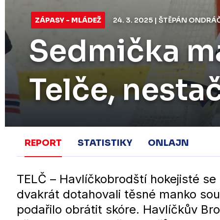
ZÁPASY - MLÁDEŽ
24. 3. 2025 | ŠTĚPÁN ONDRÁ
Sedmička ma
Telče, nesta
REPORT
STATISTIKY
ONLAJN
TELČ – Havlíčkobrodští hokejisté se p
dvakrát dotahovali těsné manko sou
podařilo obrátit skóre. Havlíčkův Br