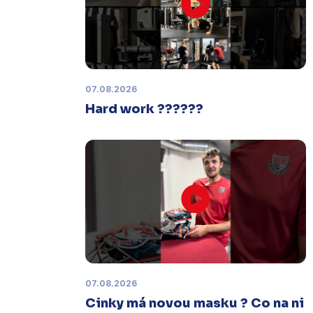
Čtvrtek 29. ledna |
Utkání dorostu v
Šumperku,
které se mělo odehrát v
pátek 30. ledna ve 14:15,
je
odloženo!
Odehraje se v náhradním
termínu, o kterém se bude jednat.
07.08.2026
Hard work ??????
Náhradní termín 32. kola
Úterý 27. ledna |
Utkání 32. kola v
Písku
, které se mělo původně
odehrát 31. ledna, bylo z důvodu
marodky Králů
odloženo
. Kluby se
domluvily na náhradním termínu,
Bruslaři se s Pískem utkají venku
v
pondělí 16. února od 18:00
.
07.08.2026
Charitativní aukce
Cinky má novou masku ? Co na ni
Sobota 3. ledna | Vydražte si na