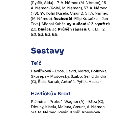
(Pytlík, Šída) – 7. A. Němec (M. Němec), 18.
A. Němec (Kolář, M. Němec), 37. A. Němec
(TS), 47. Kolář (Kisela, Cmunt), 51. A. Němec
(M. Němec).
Rozhodčí:
Filip Kotačka – Jan
Trvaj, Michal Kubát.
Vyloučení:
2:3.
Využití:
2:0.
Diváci:
33.
Průběh zápasu:
0:1, 1:1, 1:2,
5:2, 5:3, 6:3, 6:5.
Sestavy
Telč
Havlíčková – Loos, David, Nerad, Polievka,
Skořepa – Mošovský, Szabo, Gal, J. Jindra
(C), Šída, Barták, Antoňů, Pytlík, Hauzar
Havlíčkův Brod
P. Jindra – Prokeš, Wagner (A) – Bříza (C),
Dlouhý, Kisela, Melena, Cmunt, A. Němec
(A), M. Němec, Pelán, Kolář, Abesková