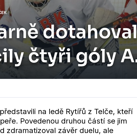
ČEK
rně dotahoval
čily čtyři góly
ředstavili na ledě Rytířů z Telče, kteří
peře. Povedenou druhou částí se jim
od zdramatizoval závěr duelu, ale