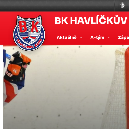
BK HAVLÍČKŮV
Aktuálně
A-tým
Záp