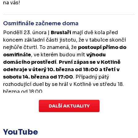
na vás!
Osmifinále začneme doma
Pondělí 23. února |
Bruslaři
mají dvě kola před
koncem základní části jistotu, že v tabulce skončí
nejhůře čtvrtí. To znamená, že
postoupí přímo do
osmifinále
, ve kterém budou mít
výhodu
domácího prostředí
.
První zápas se v Kotlině
odehraje v úterý 10. března od 18:00 a třetí v
sobotu 14. března od 17:00
. Případný pátý
rozhodující duel by se hrál v Kotlině ve středu 18.
března od 18:00.
DALŠÍ AKTUALITY
Zápas dorostu je odložen
Čtvrtek 29. ledna |
Utkání dorostu v Šumperku,
které se mělo odehrát v pátek 30. ledna ve 14:15,
je
YouTube
odloženo!
Odehraje se v náhradním termínu, o