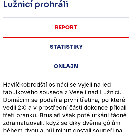
Lužnicí prohráli
REPORT
STATISTIKY
ONLAJN
Havlíčkobrodští osmáci se vyjeli na led
tabulkového souseda z Veselí nad Lužnicí.
Domácím se podařila první třetina, po které
vedli 2:0 a v prostřední části dokonce přidali
třetí branku. Bruslaři však poté utkání řádně
zdramatizovali, když se díky dvěma gólům
během dvou a půl minut dostali soupeři na