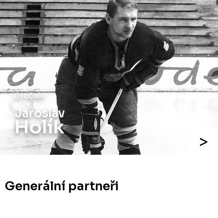
ÚTOČNÍK
Jiří
Holík
Generální partneři