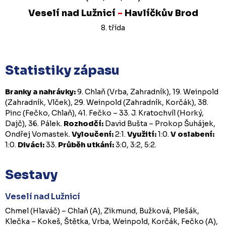
Veselí nad Lužnicí
-
Havlíčkův Brod
8. třída
Statistiky zápasu
Branky a nahrávky:
9. Chlaň (Vrba, Zahradník), 19. Weinpold
(Zahradník, Vlček), 29. Weinpold (Zahradník, Korčák), 38.
Pinc (Fečko, Chlaň), 41. Fečko – 33. J. Kratochvíl (Horký,
Dajč), 36. Pálek.
Rozhodčí:
David Bušta – Prokop Šuhájek,
Ondřej Vomastek.
Vyloučení:
2:1.
Využití:
1:0.
V oslabení:
1:0.
Diváci:
33.
Průběh utkání:
3:0, 3:2, 5:2.
Sestavy
Veselí nad Lužnicí
Chmel (Hlaváč) – Chlaň (A), Zikmund, Bužková, Plešák,
Klečka – Kokeš, Štětka, Vrba, Weinpold, Korčák, Fečko (A),