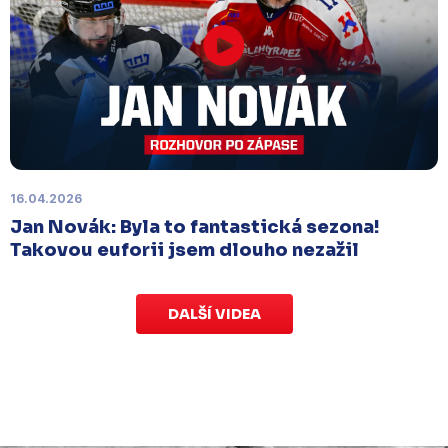
Náhradní termín 15. kola
Úterý 18. listopadu |
Utkání 15. kola proti Ústí nad
Labem
, které se mělo původně odehrát 15.
listopadu, bylo z důvodu marodky Slovanu
odloženo
. Kluby se domluvily na náhradním
termínu, Bruslaři se s Ústím nad Labem utkají doma
v Kotlině ve středu 26. listopadu od 18:00
.
16.04.2026
Jan Novák: Byla to fantastická sezona!
Takovou euforii jsem dlouho nezažil
DALŠÍ VIDEA