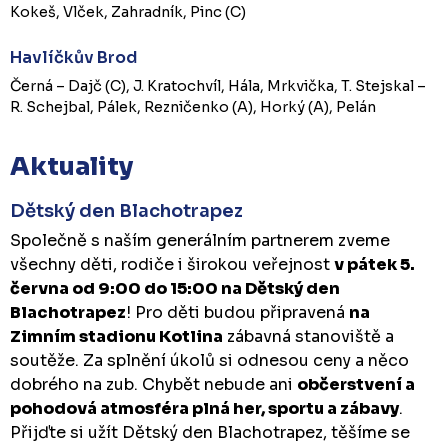
Kokeš, Vlček, Zahradník, Pinc (C)
Havlíčkův Brod
Černá – Dajč (C), J. Kratochvíl, Hála, Mrkvička, T. Stejskal –
R. Schejbal, Pálek, Rezničenko (A), Horký (A), Pelán
Aktuality
Dětský den Blachotrapez
Společně s naším generálním partnerem zveme
všechny děti, rodiče i širokou veřejnost
v pátek 5.
června od 9:00 do 15:00 na Dětský den
Blachotrapez
! Pro děti budou připravená
na
Zimním stadionu Kotlina
zábavná stanoviště a
soutěže. Za splnění úkolů si odnesou ceny a něco
dobrého na zub. Chybět nebude ani
občerstvení a
pohodová atmosféra plná her, sportu a zábavy
.
Přijďte si užít Dětský den Blachotrapez, těšíme se