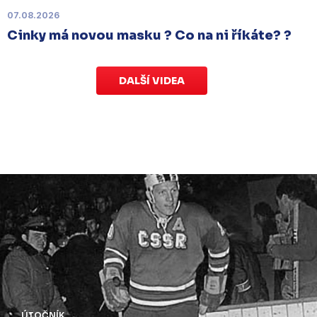
v Kotlině ve středu 26. listopadu od 18:00
.
07.08.2026
Cinky má novou masku ? Co na ni říkáte? ?
DALŠÍ VIDEA
ÚTOČNÍK