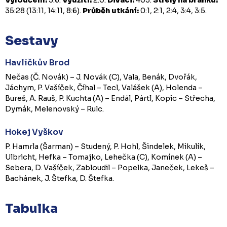
35:28 (13:11, 14:11, 8:6).
Průběh utkání:
0:1, 2:1, 2:4, 3:4, 3:5.
Sestavy
Havlíčkův Brod
Nečas (Č. Novák) – J. Novák (C), Vala, Benák, Dvořák,
Jáchym, P. Vašíček, Číhal – Tecl, Valášek (A), Holenda –
Bureš, A. Rauš, P. Kuchta (A) – Endál, Pártl, Kopic – Střecha,
Dymák, Melenovský – Rulc.
Hokej Vyškov
P. Hamrla (Šarman) – Studený, P. Hohl, Šindelek, Mikulík,
Ulbricht, Hefka – Tomajko, Lehečka (C), Komínek (A) –
Sebera, D. Vašíček, Zabloudil – Popelka, Janeček, Lekeš –
Bachánek, J. Štefka, D. Štefka.
Tabulka