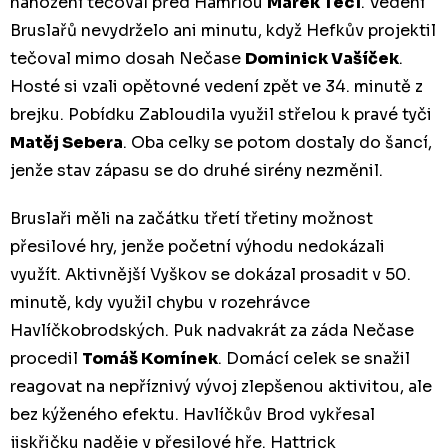
nahození tečoval před Hamrlou
Marek Tecl
. Vedení
Bruslařů nevydrželo ani minutu, když Hefkův projektil
tečoval mimo dosah Nečase
Dominick Vašíček
.
Hosté si vzali opětovné vedení zpět ve 34. minutě z
brejku. Pobídku Zabloudila využil střelou k pravé tyči
Matěj Sebera
. Oba celky se potom dostaly do šancí,
jenže stav zápasu se do druhé sirény nezměnil.
Bruslaři měli na začátku třetí třetiny možnost
přesilové hry, jenže početní výhodu nedokázali
využít. Aktivnější Vyškov se dokázal prosadit v 50.
minutě, kdy využil chybu v rozehrávce
Havlíčkobrodských. Puk nadvakrát za záda Nečase
procedil
Tomáš Komínek
. Domácí celek se snažil
reagovat na nepříznivý vývoj zlepšenou aktivitou, ale
bez kýženého efektu. Havlíčkův Brod vykřesal
jiskřičku naděje v přesilové hře. Hattrick