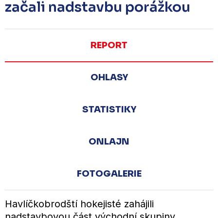
začali nadstavbu porážkou
REPORT
OHLASY
STATISTIKY
ONLAJN
FOTOGALERIE
Havlíčkobrodští hokejisté zahájili
nadstavbovou část východní skupiny