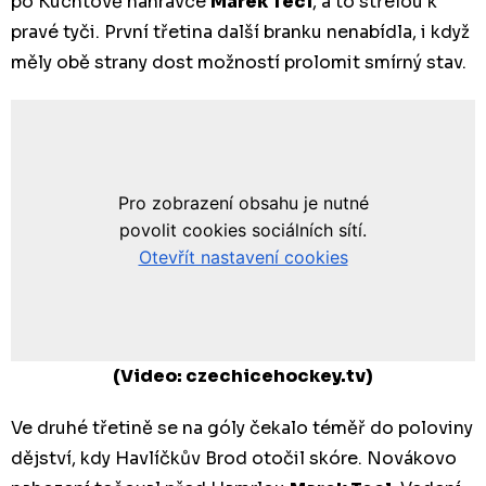
po Kuchtově nahrávce
Marek Tecl
, a to střelou k
pravé tyči. První třetina další branku nenabídla, i když
měly obě strany dost možností prolomit smírný stav.
(Video: czechicehockey.tv)
Ve druhé třetině se na góly čekalo téměř do poloviny
dějství, kdy Havlíčkův Brod otočil skóre. Novákovo