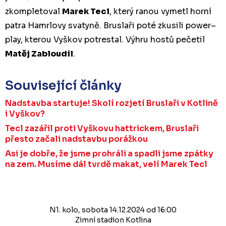
zkompletoval
Marek Tecl
, který ranou vymetl horní
patra Hamrlovy svatyně. Bruslaři poté zkusili power–
play, kterou Vyškov potrestal. Výhru hostů pečetil
Matěj Zabloudil
.
Související články
Nadstavba startuje! Skolí rozjetí Bruslaři v Kotlině
i Vyškov?
Tecl zazářil proti Vyškovu hattrickem, Bruslaři
přesto začali nadstavbu porážkou
Asi je dobře, že jsme prohráli a spadli jsme zpátky
na zem. Musíme dál tvrdě makat, velí Marek Tecl
N1. kolo, sobota 14.12.2024 od 16:00
Zimní stadion Kotlina