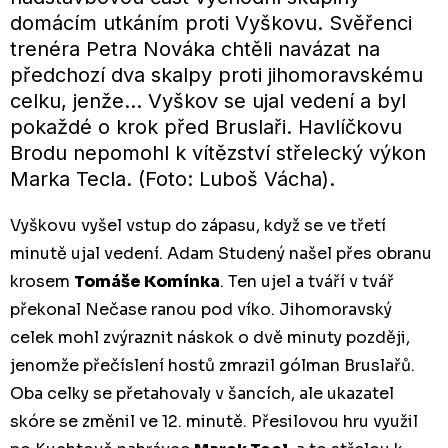
domácím utkáním proti Vyškovu. Svěřenci
trenéra Petra Nováka chtěli navázat na
předchozí dva skalpy proti jihomoravskému
celku, jenže... Vyškov se ujal vedení a byl
pokaždé o krok před Bruslaři. Havlíčkovu
Brodu nepomohl k vítězství střelecký výkon
Marka Tecla. (Foto: Luboš Vácha).
Vyškovu vyšel vstup do zápasu, když se ve třetí
minutě ujal vedení. Adam Studený našel přes obranu
krosem
Tomáše Komínka
. Ten ujel a tváří v tvář
překonal Nečase ranou pod víko. Jihomoravský
celek mohl zvýraznit náskok o dvě minuty později,
jenomže přečíslení hostů zmrazil gólman Bruslařů.
Oba celky se přetahovaly v šancích, ale ukazatel
skóre se změnil ve 12. minutě. Přesilovou hru využil