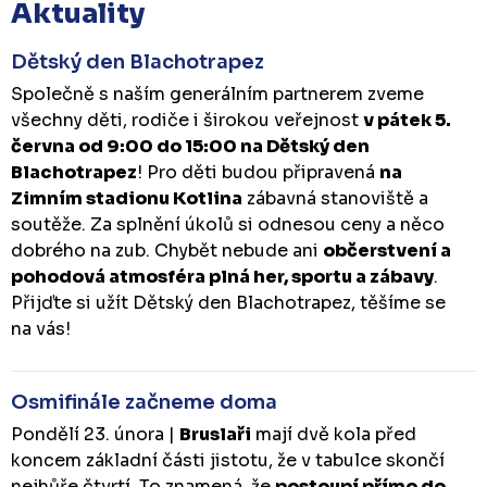
Aktuality
Dětský den Blachotrapez
Společně s naším generálním partnerem zveme
všechny děti, rodiče i širokou veřejnost
v pátek 5.
června od 9:00 do 15:00 na Dětský den
Blachotrapez
! Pro děti budou připravená
na
Zimním stadionu Kotlina
zábavná stanoviště a
soutěže. Za splnění úkolů si odnesou ceny a něco
dobrého na zub. Chybět nebude ani
občerstvení a
pohodová atmosféra plná her, sportu a zábavy
.
Přijďte si užít Dětský den Blachotrapez, těšíme se
na vás!
Osmifinále začneme doma
Pondělí 23. února |
Bruslaři
mají dvě kola před
koncem základní části jistotu, že v tabulce skončí
nejhůře čtvrtí. To znamená, že
postoupí přímo do