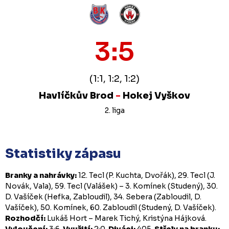
3:5
(1:1, 1:2, 1:2)
Havlíčkův Brod
-
Hokej Vyškov
2. liga
Statistiky zápasu
Branky a nahrávky:
12. Tecl (P. Kuchta, Dvořák), 29. Tecl (J.
Novák, Vala), 59. Tecl (Valášek) – 3. Komínek (Studený), 30.
D. Vašíček (Hefka, Zabloudil), 34. Sebera (Zabloudil, D.
Vašíček), 50. Komínek, 60. Zabloudil (Studený, D. Vašíček).
Rozhodčí:
Lukáš Hort – Marek Tichý, Kristýna Hájková.
Vyloučení:
3:6.
Využití:
2:0.
Diváci:
405.
Střely na branku: