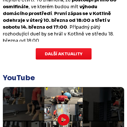
osmifinále
, ve kterém budou mít
výhodu
domácího prostředí
.
První zápas se v Kotlině
odehraje v úterý 10. března od 18:00 a třetí v
sobotu 14. března od 17:00
. Případný pátý
rozhodující duel by se hrál v Kotlině ve středu 18.
března od 18:00.
DALŠÍ AKTUALITY
Zápas dorostu je odložen
Čtvrtek 29. ledna |
Utkání dorostu v Šumperku,
které se mělo odehrát v pátek 30. ledna ve 14:15,
je
YouTube
odloženo!
Odehraje se v náhradním termínu, o
kterém se bude jednat.
Náhradní termín 32. kola
Úterý 27. ledna |
Utkání 32. kola v Písku
, které se
mělo původně odehrát 31. ledna, bylo z důvodu